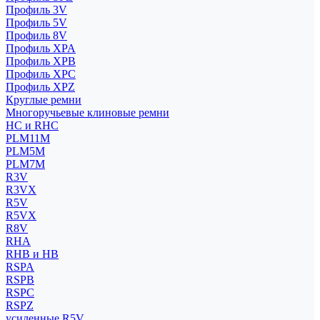
Профиль 3V
Профиль 5V
Профиль 8V
Профиль XPA
Профиль XPB
Профиль XPC
Профиль XPZ
Круглые ремни
Многоручьевые клиновые ремни
HC и RHC
PLM11M
PLM5M
PLM7M
R3V
R3VX
R5V
R5VX
R8V
RHA
RHB и HB
RSPA
RSPB
RSPC
RSPZ
усиленные R5V