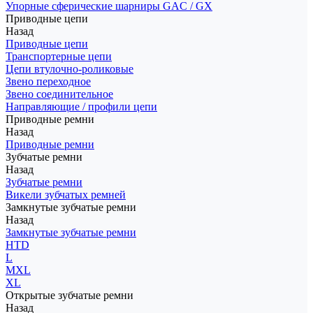
Упорные сферические шарниры GAC / GX
Приводные цепи
Назад
Приводные цепи
Транспортерные цепи
Цепи втулочно-роликовые
Звено переходное
Звено соединительное
Направляющие / профили цепи
Приводные ремни
Назад
Приводные ремни
Зубчатые ремни
Назад
Зубчатые ремни
Викели зубчатых ремней
Замкнутые зубчатые ремни
Назад
Замкнутые зубчатые ремни
HTD
L
MXL
XL
Открытые зубчатые ремни
Назад