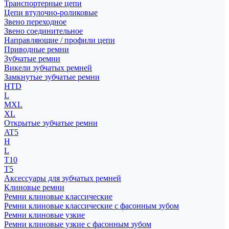
Транспортерные цепи
Цепи втулочно-роликовые
Звено переходное
Звено соединительное
Направляющие / профили цепи
Приводные ремни
Зубчатые ремни
Викели зубчатых ремней
Замкнутые зубчатые ремни
HTD
L
MXL
XL
Открытые зубчатые ремни
AT5
H
L
T10
T5
Аксессуары для зубчатых ремней
Клиновые ремни
Ремни клиновые классические
Ремни клиновые классические с фасонным зубом
Ремни клиновые узкие
Ремни клиновые узкие с фасонным зубом