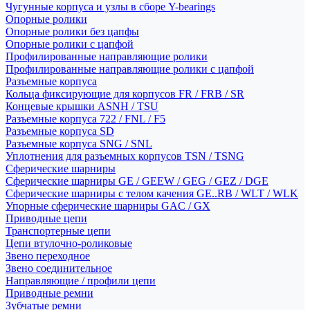
Чугунные корпуса и узлы в сборе Y-bearings
Опорные ролики
Опорные ролики без цапфы
Опорные ролики с цапфой
Профилированные направляющие ролики
Профилированные направляющие ролики с цапфой
Разъемные корпуса
Кольца фиксирующие для корпусов FR / FRB / SR
Концевые крышки ASNH / TSU
Разъемные корпуса 722 / FNL / F5
Разъемные корпуса SD
Разъемные корпуса SNG / SNL
Уплотнения для разъемных корпусов TSN / TSNG
Сферические шарниры
Сферические шарниры GE / GEEW / GEG / GEZ / DGE
Сферические шарниры с телом качения GE..RB / WLT / WLK
Упорные сферические шарниры GAC / GX
Приводные цепи
Транспортерные цепи
Цепи втулочно-роликовые
Звено переходное
Звено соединительное
Направляющие / профили цепи
Приводные ремни
Зубчатые ремни