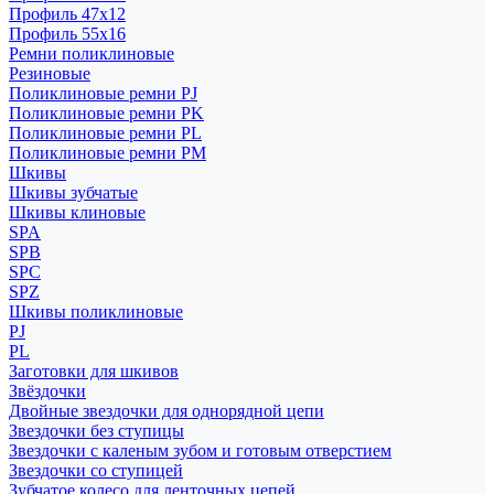
Профиль 47x12
Профиль 55x16
Ремни поликлиновые
Резиновые
Поликлиновые ремни PJ
Поликлиновые ремни PK
Поликлиновые ремни PL
Поликлиновые ремни PM
Шкивы
Шкивы зубчатые
Шкивы клиновые
SPA
SPB
SPC
SPZ
Шкивы поликлиновые
PJ
PL
Заготовки для шкивов
Звёздочки
Двойные звездочки для однорядной цепи
Звездочки без ступицы
Звездочки с каленым зубом и готовым отверстием
Звездочки со ступицей
Зубчатое колесо для ленточных цепей