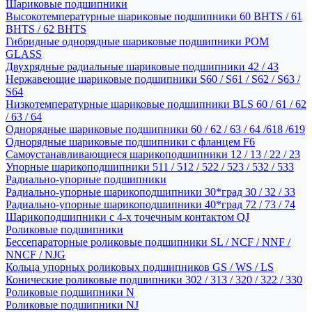
Шариковые подшипники
Высокотемпературные шариковые подшипники 60 BHTS / 61
BHTS / 62 BHTS
Гибридные однорядные шариковые подшипники POM
GLASS
Двухрядные радиальные шариковые подшипники 42 / 43
Нержавеющие шариковые подшипники S60 / S61 / S62 / S63 /
S64
Низкотемпературные шариковые подшипники BLS 60 / 61 / 62
/ 63 / 64
Однорядные шариковые подшипники 60 / 62 / 63 / 64 /618 /619
Однорядные шариковые подшипники с фланцем F6
Самоустанавливающиеся шарикоподшипники 12 / 13 / 22 / 23
Упорные шарикоподшипники 511 / 512 / 522 / 523 / 532 / 533
Радиально-упорные подшипники
Радиально-упорные шарикоподшипники 30*град 30 / 32 / 33
Радиально-упорные шарикоподшипники 40*град 72 / 73 / 74
Шарикоподшипники с 4-х точечным контактом QJ
Роликовые подшипники
Бессепараторные роликовые подшипники SL / NCF / NNF /
NNCF / NJG
Кольца упорных роликовых подшипников GS / WS / LS
Конические роликовые подшипники 302 / 313 / 320 / 322 / 330
Роликовые подшипники N
Роликовые подшипники NJ