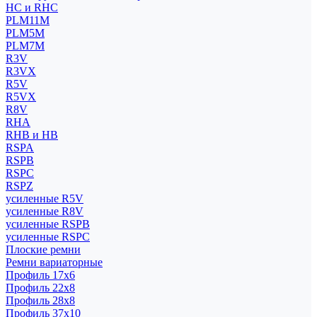
HC и RHC
PLM11M
PLM5M
PLM7M
R3V
R3VX
R5V
R5VX
R8V
RHA
RHB и HB
RSPA
RSPB
RSPC
RSPZ
усиленные R5V
усиленные R8V
усиленные RSPB
усиленные RSPC
Плоские ремни
Ремни вариаторные
Профиль 17x6
Профиль 22x8
Профиль 28x8
Профиль 37x10