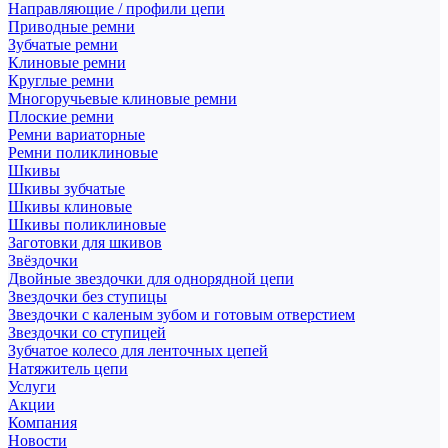
Направляющие / профили цепи
Приводные ремни
Зубчатые ремни
Клиновые ремни
Круглые ремни
Многоручьевые клиновые ремни
Плоские ремни
Ремни вариаторные
Ремни поликлиновые
Шкивы
Шкивы зубчатые
Шкивы клиновые
Шкивы поликлиновые
Заготовки для шкивов
Звёздочки
Двойные звездочки для однорядной цепи
Звездочки без ступицы
Звездочки с каленым зубом и готовым отверстием
Звездочки со ступицей
Зубчатое колесо для ленточных цепей
Натяжитель цепи
Услуги
Акции
Компания
Новости