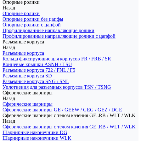
Опорные ролики
Назад
Опорные ролики
Опорные ролики без цапфы
Опорные ролики с цапфой
Профилированные направляющие ролики
Профилированные направляющие ролики с цапфой
Разъемные корпуса
Назад
Разъемные корпуса
Кольца фиксирующие для корпусов FR / FRB / SR
Концевые крышки ASNH / TSU
Разъемные корпуса 722 / FNL / F5
Разъемные корпуса SD
Разъемные корпуса SNG / SNL
Уплотнения для разъемных корпусов TSN / TSNG
Сферические шарниры
Назад
Сферические шарниры
Сферические шарниры GE / GEEW / GEG / GEZ / DGE
Сферические шарниры с телом качения GE..RB / WLT / WLK
Назад
Сферические шарниры с телом качения GE..RB / WLT / WLK
Шарнирные наконечники DG
Шарнирные наконечники WLK