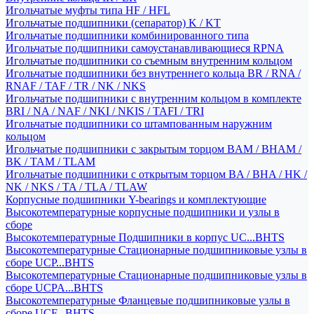
Игольчатые муфты типа HF / HFL
Игольчатые подшипники (сепаратор) K / KT
Игольчатые подшипники комбинированного типа
Игольчатые подшипники самоустанавливающиеся RPNA
Игольчатые подшипники со съемным внутренним кольцом
Игольчатые подшипники без внутреннего кольца BR / RNA /
RNAF / TAF / TR / NK / NKS
Игольчатые подшипники с внутренним кольцом в комплекте
BRI / NA / NAF / NKI / NKIS / TAFI / TRI
Игольчатые подшипники со штампованным наружним
кольцом
Игольчатые подшипники с закрытым торцом BAM / BHAM /
BK / TAM / TLAM
Игольчатые подшипники с открытым торцом BA / BHA / HK /
NK / NKS / TA / TLA / TLAW
Корпусные подшипники Y-bearings и комплектующие
Высокотемпературные корпусные подшипники и узлы в
сборе
Высокотемпературные Подшипники в корпус UC...BHTS
Высокотемпературные Стационарные подшипниковые узлы в
сборе UCP...BHTS
Высокотемпературные Стационарные подшипниковые узлы в
сборе UCPA...BHTS
Высокотемпературные Фланцевые подшипниковые узлы в
сборе UCF...BHTS