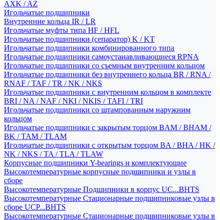
AXK / AZ
Игольчатые подшипники
Внутренние кольца IR / LR
Игольчатые муфты типа HF / HFL
Игольчатые подшипники (сепаратор) K / KT
Игольчатые подшипники комбинированного типа
Игольчатые подшипники самоустанавливающиеся RPNA
Игольчатые подшипники со съемным внутренним кольцом
Игольчатые подшипники без внутреннего кольца BR / RNA /
RNAF / TAF / TR / NK / NKS
Игольчатые подшипники с внутренним кольцом в комплекте
BRI / NA / NAF / NKI / NKIS / TAFI / TRI
Игольчатые подшипники со штампованным наружним
кольцом
Игольчатые подшипники с закрытым торцом BAM / BHAM /
BK / TAM / TLAM
Игольчатые подшипники с открытым торцом BA / BHA / HK /
NK / NKS / TA / TLA / TLAW
Корпусные подшипники Y-bearings и комплектующие
Высокотемпературные корпусные подшипники и узлы в
сборе
Высокотемпературные Подшипники в корпус UC...BHTS
Высокотемпературные Стационарные подшипниковые узлы в
сборе UCP...BHTS
Высокотемпературные Стационарные подшипниковые узлы в