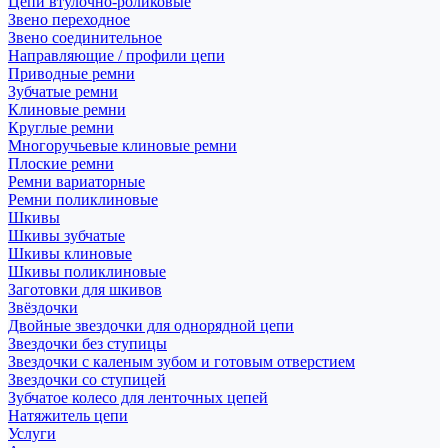
Цепи втулочно-роликовые
Звено переходное
Звено соединительное
Направляющие / профили цепи
Приводные ремни
Зубчатые ремни
Клиновые ремни
Круглые ремни
Многоручьевые клиновые ремни
Плоские ремни
Ремни вариаторные
Ремни поликлиновые
Шкивы
Шкивы зубчатые
Шкивы клиновые
Шкивы поликлиновые
Заготовки для шкивов
Звёздочки
Двойные звездочки для однорядной цепи
Звездочки без ступицы
Звездочки с каленым зубом и готовым отверстием
Звездочки со ступицей
Зубчатое колесо для ленточных цепей
Натяжитель цепи
Услуги