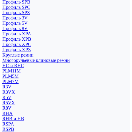
Профиль SPB
Профиль SPC
Профиль SPZ
Профиль 3V
Профиль 5V
Профиль 8V
Профиль XPA
Профиль XPB
Профиль XPC
Профиль XPZ
Круглые ремни
Многоручьевые клиновые ремни
HC и RHC
PLM11M
PLM5M
PLM7M
R3V
R3VX
R5V
R5VX
R8V
RHA
RHB и HB
RSPA
RSPB