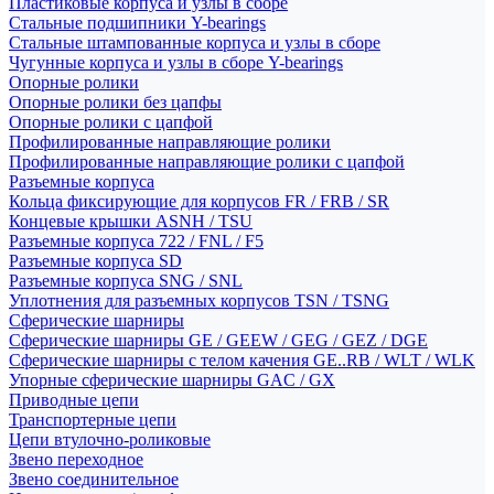
Пластиковые корпуса и узлы в сборе
Стальные подшипники Y-bearings
Стальные штампованные корпуса и узлы в сборе
Чугунные корпуса и узлы в сборе Y-bearings
Опорные ролики
Опорные ролики без цапфы
Опорные ролики с цапфой
Профилированные направляющие ролики
Профилированные направляющие ролики с цапфой
Разъемные корпуса
Кольца фиксирующие для корпусов FR / FRB / SR
Концевые крышки ASNH / TSU
Разъемные корпуса 722 / FNL / F5
Разъемные корпуса SD
Разъемные корпуса SNG / SNL
Уплотнения для разъемных корпусов TSN / TSNG
Сферические шарниры
Сферические шарниры GE / GEEW / GEG / GEZ / DGE
Сферические шарниры с телом качения GE..RB / WLT / WLK
Упорные сферические шарниры GAC / GX
Приводные цепи
Транспортерные цепи
Цепи втулочно-роликовые
Звено переходное
Звено соединительное