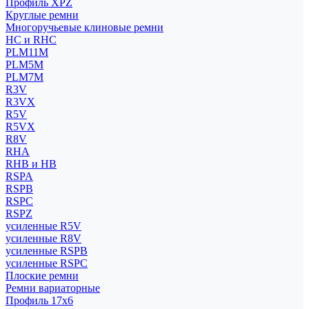
Профиль XPZ
Круглые ремни
Многоручьевые клиновые ремни
HC и RHC
PLM11M
PLM5M
PLM7M
R3V
R3VX
R5V
R5VX
R8V
RHA
RHB и HB
RSPA
RSPB
RSPC
RSPZ
усиленные R5V
усиленные R8V
усиленные RSPB
усиленные RSPC
Плоские ремни
Ремни вариаторные
Профиль 17x6