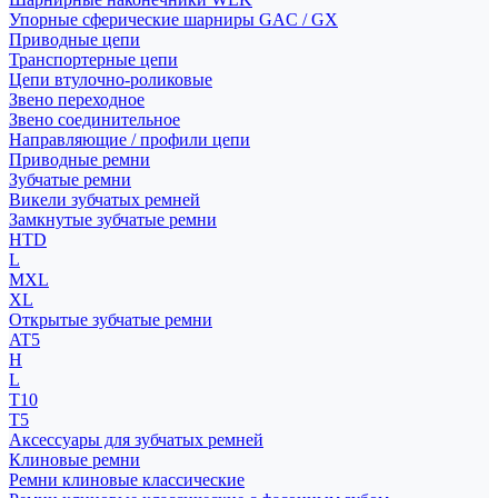
Упорные сферические шарниры GAC / GX
Приводные цепи
Транспортерные цепи
Цепи втулочно-роликовые
Звено переходное
Звено соединительное
Направляющие / профили цепи
Приводные ремни
Зубчатые ремни
Викели зубчатых ремней
Замкнутые зубчатые ремни
HTD
L
MXL
XL
Открытые зубчатые ремни
AT5
H
L
T10
T5
Аксессуары для зубчатых ремней
Клиновые ремни
Ремни клиновые классические