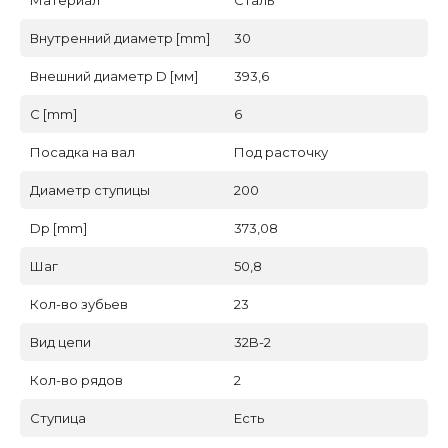
Материал
Сталь
Внутренний диаметр [mm]
30
Внешний диаметр D [мм]
393,6
C [mm]
6
Посадка на вал
Под расточку
Диаметр ступицы
200
Dp [mm]
373,08
Шаг
50,8
Кол-во зубьев
23
Вид цепи
32B-2
Кол-во рядов
2
Ступица
Есть