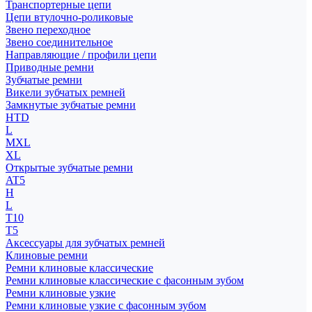
Транспортерные цепи
Цепи втулочно-роликовые
Звено переходное
Звено соединительное
Направляющие / профили цепи
Приводные ремни
Зубчатые ремни
Викели зубчатых ремней
Замкнутые зубчатые ремни
HTD
L
MXL
XL
Открытые зубчатые ремни
AT5
H
L
T10
T5
Аксессуары для зубчатых ремней
Клиновые ремни
Ремни клиновые классические
Ремни клиновые классические с фасонным зубом
Ремни клиновые узкие
Ремни клиновые узкие с фасонным зубом