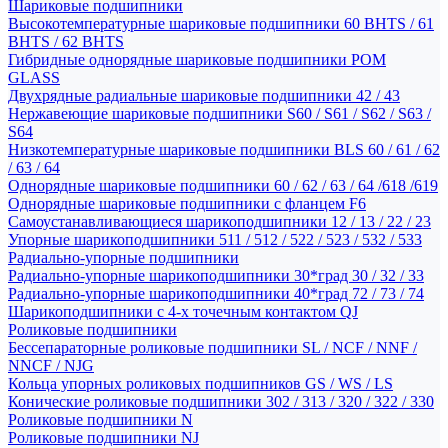
Шариковые подшипники
Высокотемпературные шариковые подшипники 60 BHTS / 61
BHTS / 62 BHTS
Гибридные однорядные шариковые подшипники POM
GLASS
Двухрядные радиальные шариковые подшипники 42 / 43
Нержавеющие шариковые подшипники S60 / S61 / S62 / S63 /
S64
Низкотемпературные шариковые подшипники BLS 60 / 61 / 62
/ 63 / 64
Однорядные шариковые подшипники 60 / 62 / 63 / 64 /618 /619
Однорядные шариковые подшипники с фланцем F6
Самоустанавливающиеся шарикоподшипники 12 / 13 / 22 / 23
Упорные шарикоподшипники 511 / 512 / 522 / 523 / 532 / 533
Радиально-упорные подшипники
Радиально-упорные шарикоподшипники 30*град 30 / 32 / 33
Радиально-упорные шарикоподшипники 40*град 72 / 73 / 74
Шарикоподшипники с 4-х точечным контактом QJ
Роликовые подшипники
Бессепараторные роликовые подшипники SL / NCF / NNF /
NNCF / NJG
Кольца упорных роликовых подшипников GS / WS / LS
Конические роликовые подшипники 302 / 313 / 320 / 322 / 330
Роликовые подшипники N
Роликовые подшипники NJ