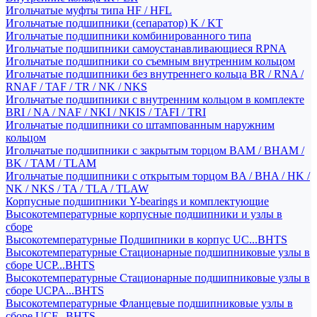
Игольчатые муфты типа HF / HFL
Игольчатые подшипники (сепаратор) K / KT
Игольчатые подшипники комбинированного типа
Игольчатые подшипники самоустанавливающиеся RPNA
Игольчатые подшипники со съемным внутренним кольцом
Игольчатые подшипники без внутреннего кольца BR / RNA /
RNAF / TAF / TR / NK / NKS
Игольчатые подшипники с внутренним кольцом в комплекте
BRI / NA / NAF / NKI / NKIS / TAFI / TRI
Игольчатые подшипники со штампованным наружним
кольцом
Игольчатые подшипники с закрытым торцом BAM / BHAM /
BK / TAM / TLAM
Игольчатые подшипники с открытым торцом BA / BHA / HK /
NK / NKS / TA / TLA / TLAW
Корпусные подшипники Y-bearings и комплектующие
Высокотемпературные корпусные подшипники и узлы в
сборе
Высокотемпературные Подшипники в корпус UC...BHTS
Высокотемпературные Стационарные подшипниковые узлы в
сборе UCP...BHTS
Высокотемпературные Стационарные подшипниковые узлы в
сборе UCPA...BHTS
Высокотемпературные Фланцевые подшипниковые узлы в
сборе UCF...BHTS