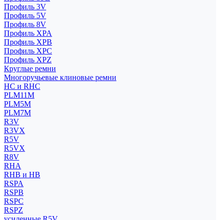
Профиль 3V
Профиль 5V
Профиль 8V
Профиль XPA
Профиль XPB
Профиль XPC
Профиль XPZ
Круглые ремни
Многоручьевые клиновые ремни
HC и RHC
PLM11M
PLM5M
PLM7M
R3V
R3VX
R5V
R5VX
R8V
RHA
RHB и HB
RSPA
RSPB
RSPC
RSPZ
усиленные R5V