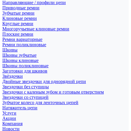
Направляющие / профили цепи
Приводные ремни
Зубчатые ремни
Клиновые ремни
Круглые ремни
Многоручьевые клиновые ремни
Плоские ремни
Ремни вариаторные
Ремни поликлиновые
Шкивы
Шкивы зубчатые
Шкивы клиновые
Шкивы поликлиновые
Заготовки для шкивов
Звёздочки
Двойные звездочки для однорядной цепи
Звездочки без ступицы
Звездочки с каленым зубом и готовым отверстием
Звездочки со ступицей
Зубчатое колесо для ленточных цепей
Натяжитель цепи
Услуги
Акции
Компания
Новости