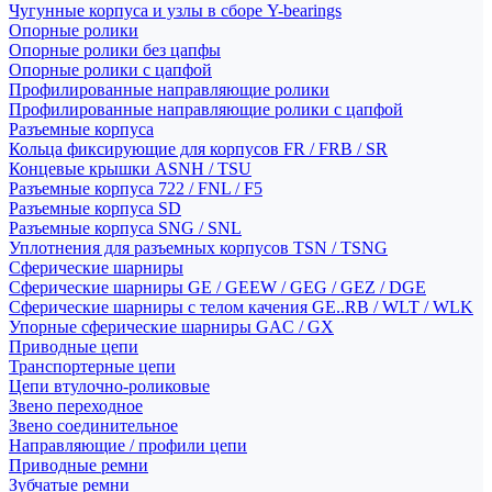
Чугунные корпуса и узлы в сборе Y-bearings
Опорные ролики
Опорные ролики без цапфы
Опорные ролики с цапфой
Профилированные направляющие ролики
Профилированные направляющие ролики с цапфой
Разъемные корпуса
Кольца фиксирующие для корпусов FR / FRB / SR
Концевые крышки ASNH / TSU
Разъемные корпуса 722 / FNL / F5
Разъемные корпуса SD
Разъемные корпуса SNG / SNL
Уплотнения для разъемных корпусов TSN / TSNG
Сферические шарниры
Сферические шарниры GE / GEEW / GEG / GEZ / DGE
Сферические шарниры с телом качения GE..RB / WLT / WLK
Упорные сферические шарниры GAC / GX
Приводные цепи
Транспортерные цепи
Цепи втулочно-роликовые
Звено переходное
Звено соединительное
Направляющие / профили цепи
Приводные ремни
Зубчатые ремни