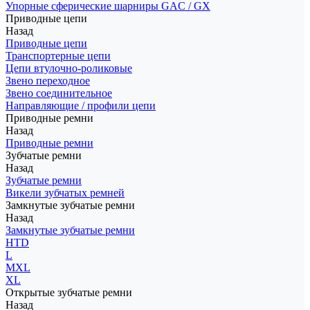
Упорные сферические шарниры GAC / GX
Приводные цепи
Назад
Приводные цепи
Транспортерные цепи
Цепи втулочно-роликовые
Звено переходное
Звено соединительное
Направляющие / профили цепи
Приводные ремни
Назад
Приводные ремни
Зубчатые ремни
Назад
Зубчатые ремни
Викели зубчатых ремней
Замкнутые зубчатые ремни
Назад
Замкнутые зубчатые ремни
HTD
L
MXL
XL
Открытые зубчатые ремни
Назад