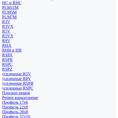
HC и RHC
PLM11M
PLM5M
PLM7M
R3V
R3VX
R5V
R5VX
R8V
RHA
RHB и HB
RSPA
RSPB
RSPC
RSPZ
усиленные R5V
усиленные R8V
усиленные RSPB
усиленные RSPC
Плоские ремни
Ремни вариаторные
Профиль 17x6
Профиль 22x8
Профиль 28x8
Профиль 37x10