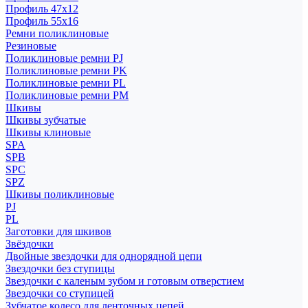
Профиль 47x12
Профиль 55x16
Ремни поликлиновые
Резиновые
Поликлиновые ремни PJ
Поликлиновые ремни PK
Поликлиновые ремни PL
Поликлиновые ремни PM
Шкивы
Шкивы зубчатые
Шкивы клиновые
SPA
SPB
SPC
SPZ
Шкивы поликлиновые
PJ
PL
Заготовки для шкивов
Звёздочки
Двойные звездочки для однорядной цепи
Звездочки без ступицы
Звездочки с каленым зубом и готовым отверстием
Звездочки со ступицей
Зубчатое колесо для ленточных цепей