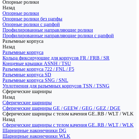
Опорные ролики
Назад
Опорные ролики
Опорные ролики без цапфы
Опорные ролики с цапфой
Профилированные направляющие ролики
Профилированные направляющие ролики с цапфой
Разъемные корпуса
Назад
Разъемные корпуса
Кольца фиксирующие для корпусов FR / FRB / SR
Концевые крышки ASNH / TSU
Разъемные корпуса 722 / FNL / F5
Разъемные корпуса SD
Разъемные корпуса SNG / SNL
Уплотнения для разъемных корпусов TSN / TSNG
Сферические шарниры
Назад
Сферические шарниры
Сферические шарниры GE / GEEW / GEG / GEZ / DGE
Сферические шарниры с телом качения GE..RB / WLT / WLK
Назад
Сферические шарниры с телом качения GE..RB / WLT / WLK
Шарнирные наконечники DG
Шарнирные наконечники WLK