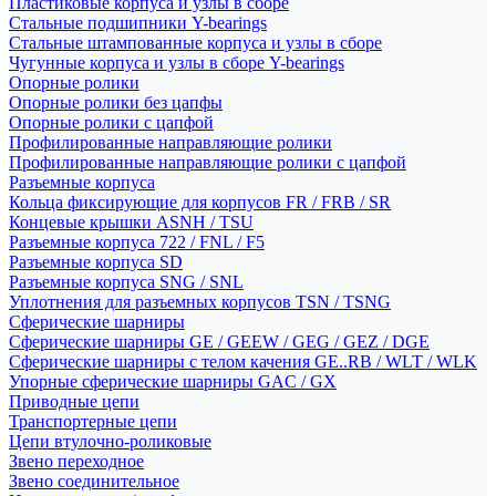
Пластиковые корпуса и узлы в сборе
Стальные подшипники Y-bearings
Стальные штампованные корпуса и узлы в сборе
Чугунные корпуса и узлы в сборе Y-bearings
Опорные ролики
Опорные ролики без цапфы
Опорные ролики с цапфой
Профилированные направляющие ролики
Профилированные направляющие ролики с цапфой
Разъемные корпуса
Кольца фиксирующие для корпусов FR / FRB / SR
Концевые крышки ASNH / TSU
Разъемные корпуса 722 / FNL / F5
Разъемные корпуса SD
Разъемные корпуса SNG / SNL
Уплотнения для разъемных корпусов TSN / TSNG
Сферические шарниры
Сферические шарниры GE / GEEW / GEG / GEZ / DGE
Сферические шарниры с телом качения GE..RB / WLT / WLK
Упорные сферические шарниры GAC / GX
Приводные цепи
Транспортерные цепи
Цепи втулочно-роликовые
Звено переходное
Звено соединительное