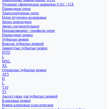
Упорные сферические шарниры GAC / GX
Приводные цепи
Транспортерные цепи
Цепи втулочно-роликовые
Звено переходное
Звено соединительное
Направляющие / профили цепи
Приводные ремни
Зубчатые ремни
Викели зубчатых ремней
Замкнутые зубчатые ремни
HTD
L
MXL
XL
Открытые зубчатые ремни
AT5
H
L
T10
T5
Аксессуары для зубчатых ремней
Клиновые ремни
Ремни клиновые классические