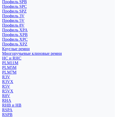
Профиль SPB
Профиль SPC
Профиль SPZ
Профиль 3V
Профиль 5V
Профиль 8V
Профиль XPA
Профиль XPB
Профиль XPC
Профиль XPZ
Круглые ремни
Многоручьевые клиновые ремни
HC и RHC
PLM11M
PLM5M
PLM7M
R3V
R3VX
R5V
R5VX
R8V
RHA
RHB и HB
RSPA
RSPB