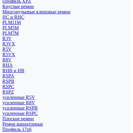
Профиль XPZ
Круглые ремни
Многоручьевые клиновые ремни
HC и RHC
PLM11M
PLM5M
PLM7M
R3V
R3VX
R5V
R5VX
R8V
RHA
RHB и HB
RSPA
RSPB
RSPC
RSPZ
усиленные R5V
усиленные R8V
усиленные RSPB
усиленные RSPC
Плоские ремни
Ремни вариаторные
Профиль 17x6