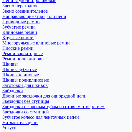
Цепи втулочно-роликовые
Звено переходное
Звено соединительное
Направляющие / профили цепи
Приводные ремни
Зубчатые ремни
Клиновые ремни
Круглые ремни
Многоручьевые клиновые ремни
Плоские ремни
Ремни вариаторные
Ремни поликлиновые
Шкивы
Шкивы зубчатые
Шкивы клиновые
Шкивы поликлиновые
Заготовки для шкивов
Звёздочки
Двойные звездочки для однорядной цепи
Звездочки без ступицы
Звездочки с каленым зубом и готовым отверстием
Звездочки со ступицей
Зубчатое колесо для ленточных цепей
Натяжитель цепи
Услуги