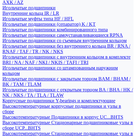
AXK / AZ
Игольчатые подшипники
Внутренние кольца IR / LR
Игольчатые муфты типа HF / HFL
Игольчатые подшипники (сепаратор) K / KT
Игольчатые подшипники комбинированного типа
Игольчатые подшипники самоустанавливающиеся RPNA
Игольчатые подшипники со съемным внутренним кольцом
Игольчатые подшипники без внутреннего кольца BR / RNA /
RNAF / TAF / TR / NK / NKS
Игольчатые подшипники с внутренним кольцом в комплекте
BRI / NA / NAF / NKI / NKIS / TAFI / TRI
Игольчатые подшипники со штампованным наружним
кольцом
Игольчатые подшипники с закрытым торцом BAM / BHAM /
BK / TAM / TLAM
Игольчатые подшипники с открытым торцом BA / BHA / HK /
NK / NKS / TA / TLA / TLAW
Корпусные подшипники Y-bearings и комплектующие
Высокотемпературные корпусные подшипники и узлы в
сборе
Высокотемпературные Подшипники в корпус UC...BHTS
Высокотемпературные Стационарные подшипниковые узлы в
сборе UCP...BHTS
Высокотемпературные Стационарные подшипниковые узлы в