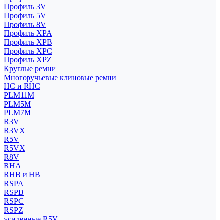
Профиль 3V
Профиль 5V
Профиль 8V
Профиль XPA
Профиль XPB
Профиль XPC
Профиль XPZ
Круглые ремни
Многоручьевые клиновые ремни
HC и RHC
PLM11M
PLM5M
PLM7M
R3V
R3VX
R5V
R5VX
R8V
RHA
RHB и HB
RSPA
RSPB
RSPC
RSPZ
усиленные R5V