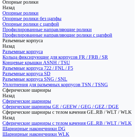
Опорные ролики
Назад
Опорные ролики
Опорные ролики без цапфы
Опорные ролики с цапфой
Профилированные направляющие ролики
Профилированные направляющие ролики с цапфой
Разъемные корпуса
Назад
Разъемные корпуса
Кольца фиксирующие для корпусов FR / FRB / SR
Концевые крышки ASNH / TSU
Разъемные корпуса 722 / FNL / F5
Разъемные корпуса SD
Разъемные корпуса SNG / SNL
Уплотнения для разъемных корпусов TSN / TSNG
Сферические шарниры
Назад
Сферические шарниры
Сферические шарниры GE / GEEW / GEG / GEZ / DGE
Сферические шарниры с телом качения GE..RB / WLT / WLK
Назад
Сферические шарниры с телом качения GE..RB / WLT / WLK
Шарнирные наконечники DG
Шарнирные наконечники WLK