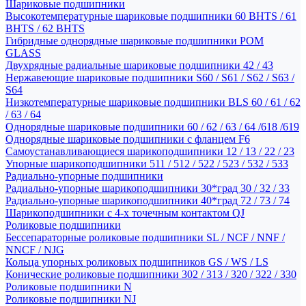
Шариковые подшипники
Высокотемпературные шариковые подшипники 60 BHTS / 61
BHTS / 62 BHTS
Гибридные однорядные шариковые подшипники POM
GLASS
Двухрядные радиальные шариковые подшипники 42 / 43
Нержавеющие шариковые подшипники S60 / S61 / S62 / S63 /
S64
Низкотемпературные шариковые подшипники BLS 60 / 61 / 62
/ 63 / 64
Однорядные шариковые подшипники 60 / 62 / 63 / 64 /618 /619
Однорядные шариковые подшипники с фланцем F6
Самоустанавливающиеся шарикоподшипники 12 / 13 / 22 / 23
Упорные шарикоподшипники 511 / 512 / 522 / 523 / 532 / 533
Радиально-упорные подшипники
Радиально-упорные шарикоподшипники 30*град 30 / 32 / 33
Радиально-упорные шарикоподшипники 40*град 72 / 73 / 74
Шарикоподшипники с 4-х точечным контактом QJ
Роликовые подшипники
Бессепараторные роликовые подшипники SL / NCF / NNF /
NNCF / NJG
Кольца упорных роликовых подшипников GS / WS / LS
Конические роликовые подшипники 302 / 313 / 320 / 322 / 330
Роликовые подшипники N
Роликовые подшипники NJ