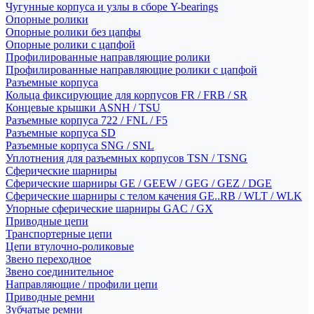
Чугунные корпуса и узлы в сборе Y-bearings
Опорные ролики
Опорные ролики без цапфы
Опорные ролики с цапфой
Профилированные направляющие ролики
Профилированные направляющие ролики с цапфой
Разъемные корпуса
Кольца фиксирующие для корпусов FR / FRB / SR
Концевые крышки ASNH / TSU
Разъемные корпуса 722 / FNL / F5
Разъемные корпуса SD
Разъемные корпуса SNG / SNL
Уплотнения для разъемных корпусов TSN / TSNG
Сферические шарниры
Сферические шарниры GE / GEEW / GEG / GEZ / DGE
Сферические шарниры с телом качения GE..RB / WLT / WLK
Упорные сферические шарниры GAC / GX
Приводные цепи
Транспортерные цепи
Цепи втулочно-роликовые
Звено переходное
Звено соединительное
Направляющие / профили цепи
Приводные ремни
Зубчатые ремни