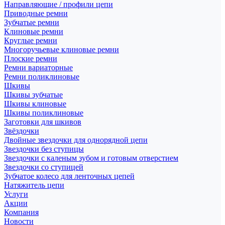
Направляющие / профили цепи
Приводные ремни
Зубчатые ремни
Клиновые ремни
Круглые ремни
Многоручьевые клиновые ремни
Плоские ремни
Ремни вариаторные
Ремни поликлиновые
Шкивы
Шкивы зубчатые
Шкивы клиновые
Шкивы поликлиновые
Заготовки для шкивов
Звёздочки
Двойные звездочки для однорядной цепи
Звездочки без ступицы
Звездочки с каленым зубом и готовым отверстием
Звездочки со ступицей
Зубчатое колесо для ленточных цепей
Натяжитель цепи
Услуги
Акции
Компания
Новости