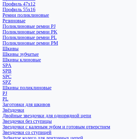
Профиль 47x12
Профиль 55x16
Ремни поликлиновые
Резиновые
Поликлиновые ремни PJ
Поликлиновые ремни PK
Поликлиновые ремни PL
Поликлиновые ремни PM
Шкивы
Шкивы зубчатые
Шкивы клиновые
SPA
SPB
SPC
SPZ
Шкивы поликлиновые
PJ
PL
Заготовки для шкивов
Звёздочки
Двойные звездочки для однорядной цепи
Звездочки без ступицы
Звездочки с каленым зубом и готовым отверстием
Звездочки со ступицей
Зубчатое колесо для ленточных цепей