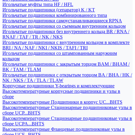
Игольчатые муфты типа HF / HFL
Игольчатые подшипники (сепаратор) K / KT
Игольчатые подшипники комбинированного типа
Игольчатые подшипники самоустанавливающиеся RPNA
Игольчатые подшипники со съемным внутренним кольцом
Игольчатые подшипники без внутреннего кольца BR / RNA /
RNAF / TAF / TR / NK / NKS
Игольчатые подшипники с внутренним кольцом в комплекте
BRI / NA / NAF / NKI / NKIS / TAFI / TRI
Игольчатые подшипники со штампованным наружним
кольцом
Игольчатые подшипники с закрытым торцом BAM / BHAM /
BK / TAM / TLAM
Игольчатые подшипники с открытым торцом BA / BHA / HK /
NK / NKS / TA / TLA / TLAW
Корпусные подшипники Y-bearings и комплектующие
Высокотемпературные корпусные подшипники и узлы в
сборе
Высокотемпературные Подшипники в корпус UC...BHTS
Высокотемпературные Стационарные подшипниковые узлы в
сборе UCP...BHTS
Высокотемпературные Стационарные подшипниковые узлы в
сборе UCPA...BHTS
Высокотемпературные Фланцевые подшипниковые узлы в
сборе UCF...BHTS