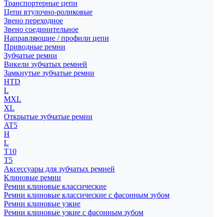
Транспортерные цепи
Цепи втулочно-роликовые
Звено переходное
Звено соединительное
Направляющие / профили цепи
Приводные ремни
Зубчатые ремни
Викели зубчатых ремней
Замкнутые зубчатые ремни
HTD
L
MXL
XL
Открытые зубчатые ремни
AT5
H
L
T10
T5
Аксессуары для зубчатых ремней
Клиновые ремни
Ремни клиновые классические
Ремни клиновые классические с фасонным зубом
Ремни клиновые узкие
Ремни клиновые узкие с фасонным зубом