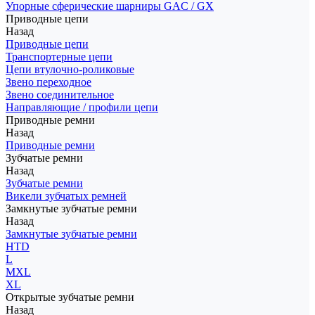
Упорные сферические шарниры GAC / GX
Приводные цепи
Назад
Приводные цепи
Транспортерные цепи
Цепи втулочно-роликовые
Звено переходное
Звено соединительное
Направляющие / профили цепи
Приводные ремни
Назад
Приводные ремни
Зубчатые ремни
Назад
Зубчатые ремни
Викели зубчатых ремней
Замкнутые зубчатые ремни
Назад
Замкнутые зубчатые ремни
HTD
L
MXL
XL
Открытые зубчатые ремни
Назад