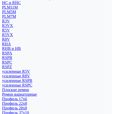
HC и RHC
PLM11M
PLM5M
PLM7M
R3V
R3VX
R5V
R5VX
R8V
RHA
RHB и HB
RSPA
RSPB
RSPC
RSPZ
усиленные R5V
усиленные R8V
усиленные RSPB
усиленные RSPC
Плоские ремни
Ремни вариаторные
Профиль 17x6
Профиль 22x8
Профиль 28x8
Профиль 37x10