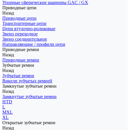
Упорные сферические шарниры GAC / GX
Приводные цепи
Назад
Приводные цепи
Транспортерные цепи
Цепи втулочно-роликовые
Звено переходное
Звено соединительное
Направляющие / профили цепи
Приводные ремни
Назад
Приводные ремни
Зубчатые ремни
Назад
Зубчатые ремни
Викели зубчатых ремней
Замкнутые зубчатые ремни
Назад
Замкнутые зубчатые ремни
HTD
L
MXL
XL
Открытые зубчатые ремни
Назад