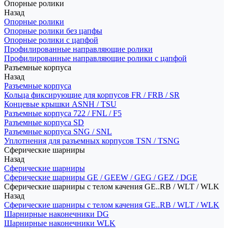
Опорные ролики
Назад
Опорные ролики
Опорные ролики без цапфы
Опорные ролики с цапфой
Профилированные направляющие ролики
Профилированные направляющие ролики с цапфой
Разъемные корпуса
Назад
Разъемные корпуса
Кольца фиксирующие для корпусов FR / FRB / SR
Концевые крышки ASNH / TSU
Разъемные корпуса 722 / FNL / F5
Разъемные корпуса SD
Разъемные корпуса SNG / SNL
Уплотнения для разъемных корпусов TSN / TSNG
Сферические шарниры
Назад
Сферические шарниры
Сферические шарниры GE / GEEW / GEG / GEZ / DGE
Сферические шарниры с телом качения GE..RB / WLT / WLK
Назад
Сферические шарниры с телом качения GE..RB / WLT / WLK
Шарнирные наконечники DG
Шарнирные наконечники WLK