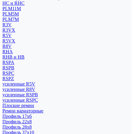
HC и RHC
PLM11M
PLM5M
PLM7M
R3V
R3VX
R5V
R5VX
R8V
RHA
RHB и HB
RSPA
RSPB
RSPC
RSPZ
усиленные R5V
усиленные R8V
усиленные RSPB
усиленные RSPC
Плоские ремни
Ремни вариаторные
Профиль 17x6
Профиль 22x8
Профиль 28x8
Профиль 37x10