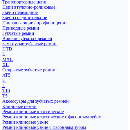
Транспортерные цепи
Цепи втулочно-роликовые
Звено переходное
Звено соединительное
Направляющие / профили цепи
Приводные ремни
Зубчатые ремни
Викели зубчатых ремней
Замкнутые зубчатые ремни
HTD
L
MXL
XL
Открытые зубчатые ремни
AT5
H
L
T10
T5
Аксессуары для зубчатых ремней
Клиновые ремни
Ремни клиновые классические
Ремни клиновые классические с фасонным зубом
Ремни клиновые узкие
Ремни клиновые узкие с фасонным зубом