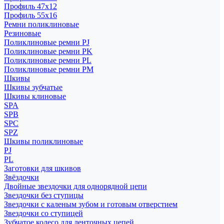
Профиль 47x12
Профиль 55x16
Ремни поликлиновые
Резиновые
Поликлиновые ремни PJ
Поликлиновые ремни PK
Поликлиновые ремни PL
Поликлиновые ремни PM
Шкивы
Шкивы зубчатые
Шкивы клиновые
SPA
SPB
SPC
SPZ
Шкивы поликлиновые
PJ
PL
Заготовки для шкивов
Звёздочки
Двойные звездочки для однорядной цепи
Звездочки без ступицы
Звездочки с каленым зубом и готовым отверстием
Звездочки со ступицей
Зубчатое колесо для ленточных цепей