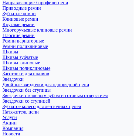
Направляющие / профили цепи
Приводные ремни
Зубчатые ремни
Клиновые ремни
Круглые ремни
Многоручьевые клиновые ремни
Плоские ремни
Ремни вариаторные
Ремни поликлиновые
Шкивы
Шкивы зубчатые
Шкивы клиновые
Шкивы поликлиновые
Заготовки для шкивов
Звёздочки
Двойные звездочки для однорядной цепи
Звездочки без ступицы
Звездочки с каленым зубом и готовым отверстием
Звездочки со ступицей
Зубчатое колесо для ленточных цепей
Натяжитель цепи
Услуги
Акции
Компания
Новости