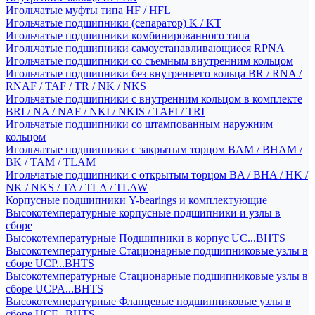
Игольчатые муфты типа HF / HFL
Игольчатые подшипники (сепаратор) K / KT
Игольчатые подшипники комбинированного типа
Игольчатые подшипники самоустанавливающиеся RPNA
Игольчатые подшипники со съемным внутренним кольцом
Игольчатые подшипники без внутреннего кольца BR / RNA /
RNAF / TAF / TR / NK / NKS
Игольчатые подшипники с внутренним кольцом в комплекте
BRI / NA / NAF / NKI / NKIS / TAFI / TRI
Игольчатые подшипники со штампованным наружним
кольцом
Игольчатые подшипники с закрытым торцом BAM / BHAM /
BK / TAM / TLAM
Игольчатые подшипники с открытым торцом BA / BHA / HK /
NK / NKS / TA / TLA / TLAW
Корпусные подшипники Y-bearings и комплектующие
Высокотемпературные корпусные подшипники и узлы в
сборе
Высокотемпературные Подшипники в корпус UC...BHTS
Высокотемпературные Стационарные подшипниковые узлы в
сборе UCP...BHTS
Высокотемпературные Стационарные подшипниковые узлы в
сборе UCPA...BHTS
Высокотемпературные Фланцевые подшипниковые узлы в
сборе UCF...BHTS