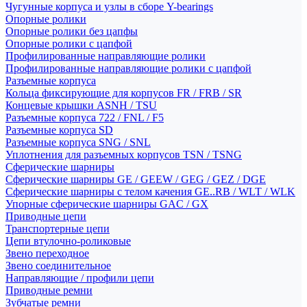
Чугунные корпуса и узлы в сборе Y-bearings
Опорные ролики
Опорные ролики без цапфы
Опорные ролики с цапфой
Профилированные направляющие ролики
Профилированные направляющие ролики с цапфой
Разъемные корпуса
Кольца фиксирующие для корпусов FR / FRB / SR
Концевые крышки ASNH / TSU
Разъемные корпуса 722 / FNL / F5
Разъемные корпуса SD
Разъемные корпуса SNG / SNL
Уплотнения для разъемных корпусов TSN / TSNG
Сферические шарниры
Сферические шарниры GE / GEEW / GEG / GEZ / DGE
Сферические шарниры с телом качения GE..RB / WLT / WLK
Упорные сферические шарниры GAC / GX
Приводные цепи
Транспортерные цепи
Цепи втулочно-роликовые
Звено переходное
Звено соединительное
Направляющие / профили цепи
Приводные ремни
Зубчатые ремни