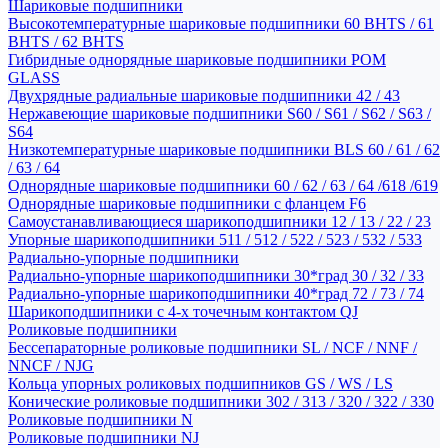
Шариковые подшипники
Высокотемпературные шариковые подшипники 60 BHTS / 61
BHTS / 62 BHTS
Гибридные однорядные шариковые подшипники POM
GLASS
Двухрядные радиальные шариковые подшипники 42 / 43
Нержавеющие шариковые подшипники S60 / S61 / S62 / S63 /
S64
Низкотемпературные шариковые подшипники BLS 60 / 61 / 62
/ 63 / 64
Однорядные шариковые подшипники 60 / 62 / 63 / 64 /618 /619
Однорядные шариковые подшипники с фланцем F6
Самоустанавливающиеся шарикоподшипники 12 / 13 / 22 / 23
Упорные шарикоподшипники 511 / 512 / 522 / 523 / 532 / 533
Радиально-упорные подшипники
Радиально-упорные шарикоподшипники 30*град 30 / 32 / 33
Радиально-упорные шарикоподшипники 40*град 72 / 73 / 74
Шарикоподшипники с 4-х точечным контактом QJ
Роликовые подшипники
Бессепараторные роликовые подшипники SL / NCF / NNF /
NNCF / NJG
Кольца упорных роликовых подшипников GS / WS / LS
Конические роликовые подшипники 302 / 313 / 320 / 322 / 330
Роликовые подшипники N
Роликовые подшипники NJ