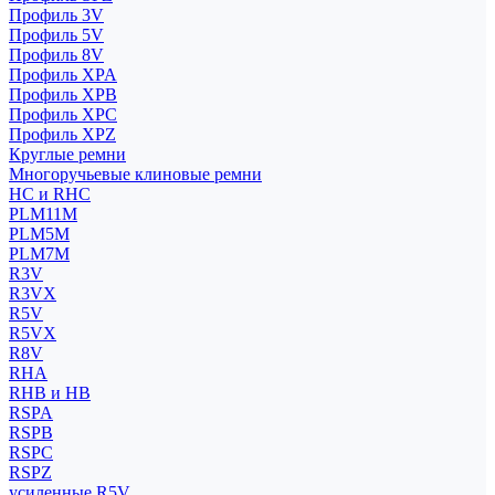
Профиль 3V
Профиль 5V
Профиль 8V
Профиль XPA
Профиль XPB
Профиль XPC
Профиль XPZ
Круглые ремни
Многоручьевые клиновые ремни
HC и RHC
PLM11M
PLM5M
PLM7M
R3V
R3VX
R5V
R5VX
R8V
RHA
RHB и HB
RSPA
RSPB
RSPC
RSPZ
усиленные R5V