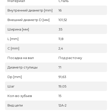
Материал
Сталь
Внутренний диаметр [mm]
16
Внешний диаметр D [мм]
101,52
Ширина [мм]
35
L [mm]
11,8
C [mm]
2,4
Посадка на вал
Под расточку
Диаметр ступицы
71
Dp [mm]
91,63
Шаг
19,05
Кол-во зубьев
15
Вид цепи
12A-2