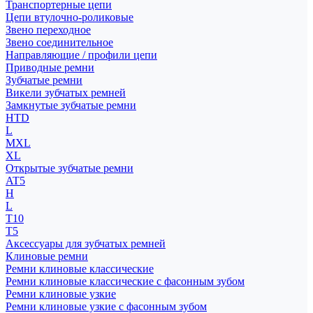
Транспортерные цепи
Цепи втулочно-роликовые
Звено переходное
Звено соединительное
Направляющие / профили цепи
Приводные ремни
Зубчатые ремни
Викели зубчатых ремней
Замкнутые зубчатые ремни
HTD
L
MXL
XL
Открытые зубчатые ремни
AT5
H
L
T10
T5
Аксессуары для зубчатых ремней
Клиновые ремни
Ремни клиновые классические
Ремни клиновые классические с фасонным зубом
Ремни клиновые узкие
Ремни клиновые узкие с фасонным зубом