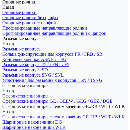
Опорные ролики
Назад
Опорные ролики
Опорные ролики без цапфы
Опорные ролики с цапфой
Профилированные направляющие ролики
Профилированные направляющие ролики с цапфой
Разъемные корпуса
Назад
Разъемные корпуса
Кольца фиксирующие для корпусов FR / FRB / SR
Концевые крышки ASNH / TSU
Разъемные корпуса 722 / FNL / F5
Разъемные корпуса SD
Разъемные корпуса SNG / SNL
Уплотнения для разъемных корпусов TSN / TSNG
Сферические шарниры
Назад
Сферические шарниры
Сферические шарниры GE / GEEW / GEG / GEZ / DGE
Сферические шарниры с телом качения GE..RB / WLT / WLK
Назад
Сферические шарниры с телом качения GE..RB / WLT / WLK
Шарнирные наконечники DG
Шарнирные наконечники WLK