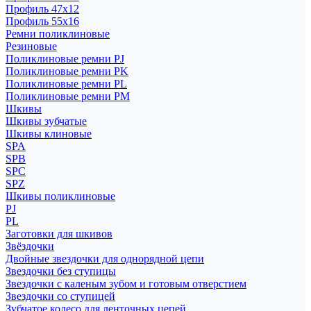
Профиль 47x12
Профиль 55x16
Ремни поликлиновые
Резиновые
Поликлиновые ремни PJ
Поликлиновые ремни PK
Поликлиновые ремни PL
Поликлиновые ремни PM
Шкивы
Шкивы зубчатые
Шкивы клиновые
SPA
SPB
SPC
SPZ
Шкивы поликлиновые
PJ
PL
Заготовки для шкивов
Звёздочки
Двойные звездочки для однорядной цепи
Звездочки без ступицы
Звездочки с каленым зубом и готовым отверстием
Звездочки со ступицей
Зубчатое колесо для ленточных цепей