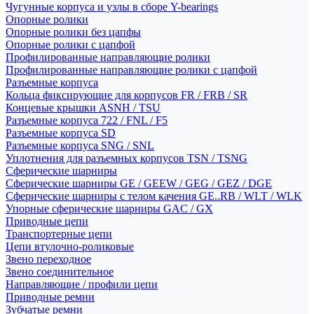
Чугунные корпуса и узлы в сборе Y-bearings
Опорные ролики
Опорные ролики без цапфы
Опорные ролики с цапфой
Профилированные направляющие ролики
Профилированные направляющие ролики с цапфой
Разъемные корпуса
Кольца фиксирующие для корпусов FR / FRB / SR
Концевые крышки ASNH / TSU
Разъемные корпуса 722 / FNL / F5
Разъемные корпуса SD
Разъемные корпуса SNG / SNL
Уплотнения для разъемных корпусов TSN / TSNG
Сферические шарниры
Сферические шарниры GE / GEEW / GEG / GEZ / DGE
Сферические шарниры с телом качения GE..RB / WLT / WLK
Упорные сферические шарниры GAC / GX
Приводные цепи
Транспортерные цепи
Цепи втулочно-роликовые
Звено переходное
Звено соединительное
Направляющие / профили цепи
Приводные ремни
Зубчатые ремни