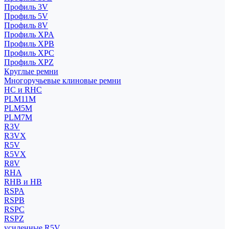
Профиль 3V
Профиль 5V
Профиль 8V
Профиль XPA
Профиль XPB
Профиль XPC
Профиль XPZ
Круглые ремни
Многоручьевые клиновые ремни
HC и RHC
PLM11M
PLM5M
PLM7M
R3V
R3VX
R5V
R5VX
R8V
RHA
RHB и HB
RSPA
RSPB
RSPC
RSPZ
усиленные R5V