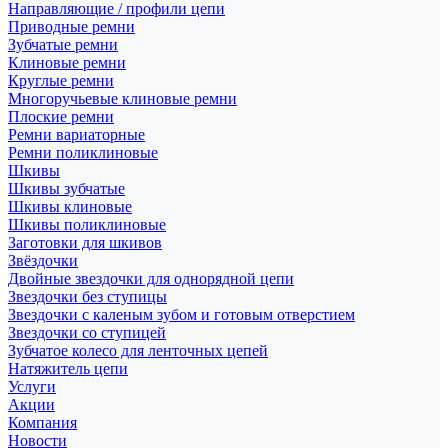
Направляющие / профили цепи
Приводные ремни
Зубчатые ремни
Клиновые ремни
Круглые ремни
Многоручьевые клиновые ремни
Плоские ремни
Ремни вариаторные
Ремни поликлиновые
Шкивы
Шкивы зубчатые
Шкивы клиновые
Шкивы поликлиновые
Заготовки для шкивов
Звёздочки
Двойные звездочки для однорядной цепи
Звездочки без ступицы
Звездочки с каленым зубом и готовым отверстием
Звездочки со ступицей
Зубчатое колесо для ленточных цепей
Натяжитель цепи
Услуги
Акции
Компания
Новости