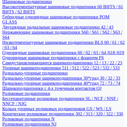
Шариковые подшипники
Высокотемпературные шариковые подшипники 60 BHTS / 61
BHTS / 62 BHTS
Гибридные однорядные шариковые подшипники POM
GLASS
Двухрядные радиальные шариковые подшипники 42 / 43
Нержавеющие шариковые подшипники S60 / S61 / S62 / S63 /
S64
Низкотемпературные шариковые подшипники BLS 60 / 61 / 62
/ 63 / 64
Однорядные шариковые подшипники 60 / 62 / 63 / 64 /618 /619
Однорядные шариковые подшипники с фланцем F6
Самоустанавливающиеся шарикоподшипники 12 / 13 / 22 / 23
Упорные шарикоподшипники 511 / 512 / 522 / 523 / 532 / 533
Радиально-упорные подшипники
Радиально-упорные шарикоподшипники 30*град 30 / 32 / 33
Радиально-упорные шарикоподшипники 40*град 72 / 73 / 74
Шарикоподшипники с 4-х точечным контактом QJ
Роликовые подшипники
Бессепараторные роликовые подшипники SL / NCF / NNF /
NNCF / NJG
Кольца упорных роликовых подшипников GS / WS / LS
Конические роликовые подшипники 302 / 313 / 320 / 322 / 330
Роликовые подшипники N
Роликовые подшипники NJ