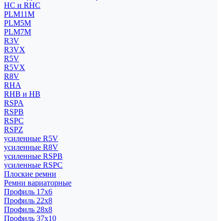
HC и RHC
PLM11M
PLM5M
PLM7M
R3V
R3VX
R5V
R5VX
R8V
RHA
RHB и HB
RSPA
RSPB
RSPC
RSPZ
усиленные R5V
усиленные R8V
усиленные RSPB
усиленные RSPC
Плоские ремни
Ремни вариаторные
Профиль 17x6
Профиль 22x8
Профиль 28x8
Профиль 37x10