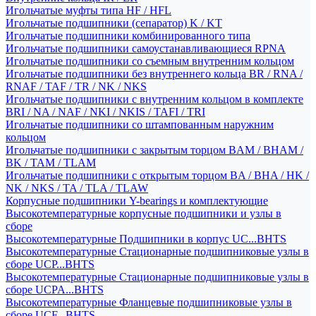
Игольчатые муфты типа HF / HFL
Игольчатые подшипники (сепаратор) K / KT
Игольчатые подшипники комбинированного типа
Игольчатые подшипники самоустанавливающиеся RPNA
Игольчатые подшипники со съемным внутренним кольцом
Игольчатые подшипники без внутреннего кольца BR / RNA /
RNAF / TAF / TR / NK / NKS
Игольчатые подшипники с внутренним кольцом в комплекте
BRI / NA / NAF / NKI / NKIS / TAFI / TRI
Игольчатые подшипники со штампованным наружним
кольцом
Игольчатые подшипники с закрытым торцом BAM / BHAM /
BK / TAM / TLAM
Игольчатые подшипники с открытым торцом BA / BHA / HK /
NK / NKS / TA / TLA / TLAW
Корпусные подшипники Y-bearings и комплектующие
Высокотемпературные корпусные подшипники и узлы в
сборе
Высокотемпературные Подшипники в корпус UC...BHTS
Высокотемпературные Стационарные подшипниковые узлы в
сборе UCP...BHTS
Высокотемпературные Стационарные подшипниковые узлы в
сборе UCPA...BHTS
Высокотемпературные Фланцевые подшипниковые узлы в
сборе UCF...BHTS