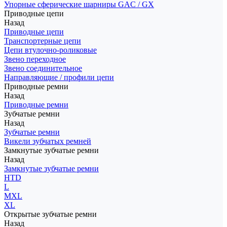
Упорные сферические шарниры GAC / GX
Приводные цепи
Назад
Приводные цепи
Транспортерные цепи
Цепи втулочно-роликовые
Звено переходное
Звено соединительное
Направляющие / профили цепи
Приводные ремни
Назад
Приводные ремни
Зубчатые ремни
Назад
Зубчатые ремни
Викели зубчатых ремней
Замкнутые зубчатые ремни
Назад
Замкнутые зубчатые ремни
HTD
L
MXL
XL
Открытые зубчатые ремни
Назад