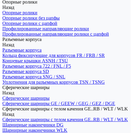
Опорные ролики
Назад
Опорные ролики
Опорные ролики без цапфы
Опорные ролики с цапфой
Профилированные направляющие ролики
Профилированные направляющие ролики с цапфой
Разъемные корпуса
Назад
Разъемные корпуса
Кольца фиксирующие для корпусов FR / FRB / SR
Концевые крышки ASNH / TSU
Разъемные корпуса 722 / FNL / F5
Разъемные корпуса SD
Разъемные корпуса SNG / SNL
Уплотнения для разъемных корпусов TSN / TSNG
Сферические шарниры
Назад
Сферические шарниры
Сферические шарниры GE / GEEW / GEG / GEZ / DGE
Сферические шарниры с телом качения GE..RB / WLT / WLK
Назад
Сферические шарниры с телом качения GE..RB / WLT / WLK
Шарнирные наконечники DG
Шарнирные наконечники WLK