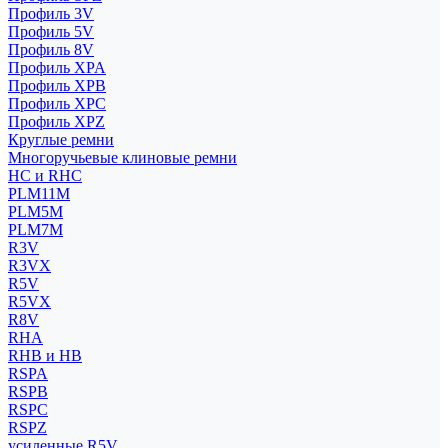
Профиль 3V
Профиль 5V
Профиль 8V
Профиль XPA
Профиль XPB
Профиль XPC
Профиль XPZ
Круглые ремни
Многоручьевые клиновые ремни
HC и RHC
PLM11M
PLM5M
PLM7M
R3V
R3VX
R5V
R5VX
R8V
RHA
RHB и HB
RSPA
RSPB
RSPC
RSPZ
усиленные R5V