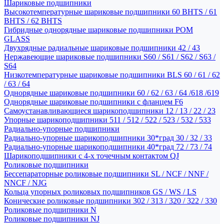
Шариковые подшипники
Высокотемпературные шариковые подшипники 60 BHTS / 61
BHTS / 62 BHTS
Гибридные однорядные шариковые подшипники POM
GLASS
Двухрядные радиальные шариковые подшипники 42 / 43
Нержавеющие шариковые подшипники S60 / S61 / S62 / S63 /
S64
Низкотемпературные шариковые подшипники BLS 60 / 61 / 62
/ 63 / 64
Однорядные шариковые подшипники 60 / 62 / 63 / 64 /618 /619
Однорядные шариковые подшипники с фланцем F6
Самоустанавливающиеся шарикоподшипники 12 / 13 / 22 / 23
Упорные шарикоподшипники 511 / 512 / 522 / 523 / 532 / 533
Радиально-упорные подшипники
Радиально-упорные шарикоподшипники 30*град 30 / 32 / 33
Радиально-упорные шарикоподшипники 40*град 72 / 73 / 74
Шарикоподшипники с 4-х точечным контактом QJ
Роликовые подшипники
Бессепараторные роликовые подшипники SL / NCF / NNF /
NNCF / NJG
Кольца упорных роликовых подшипников GS / WS / LS
Конические роликовые подшипники 302 / 313 / 320 / 322 / 330
Роликовые подшипники N
Роликовые подшипники NJ