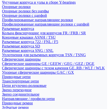
Чугунные корпуса и узлы в сборе Y-bearings
Опорные ролики
Опорные ролики без цапфы
Опорные ролики с цапфой
Профилированные направляющие ролики
Профилированные направляющие ролики с цапфой
Разъемные корпуса
Кольца фиксирующие для корпусов FR / FRB / SR
Концевые крышки ASNH / TSU
Разъемные корпуса 722 / FNL / F5
Разъемные корпуса SD
Разъемные корпуса SNG / SNL
Уплотнения для разъемных корпусов TSN / TSNG
Сферические шарниры
Сферические шарниры GE / GEEW / GEG / GEZ / DGE
Сферические шарниры с телом качения GE..RB / WLT / WLK
Упорные сферические шарниры GAC / GX
Приводные цепи
Транспортерные цепи
Цепи втулочно-роликовые
Звено переходное
Звено соединительное
Направляющие / профили цепи
Приводные ремни
Зубчатые ремни