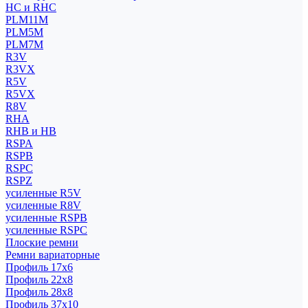
HC и RHC
PLM11M
PLM5M
PLM7M
R3V
R3VX
R5V
R5VX
R8V
RHA
RHB и HB
RSPA
RSPB
RSPC
RSPZ
усиленные R5V
усиленные R8V
усиленные RSPB
усиленные RSPC
Плоские ремни
Ремни вариаторные
Профиль 17x6
Профиль 22x8
Профиль 28x8
Профиль 37x10