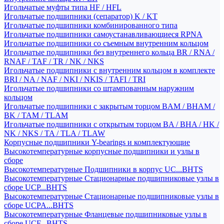
Игольчатые муфты типа HF / HFL
Игольчатые подшипники (сепаратор) K / KT
Игольчатые подшипники комбинированного типа
Игольчатые подшипники самоустанавливающиеся RPNA
Игольчатые подшипники со съемным внутренним кольцом
Игольчатые подшипники без внутреннего кольца BR / RNA /
RNAF / TAF / TR / NK / NKS
Игольчатые подшипники с внутренним кольцом в комплекте
BRI / NA / NAF / NKI / NKIS / TAFI / TRI
Игольчатые подшипники со штампованным наружним
кольцом
Игольчатые подшипники с закрытым торцом BAM / BHAM /
BK / TAM / TLAM
Игольчатые подшипники с открытым торцом BA / BHA / HK /
NK / NKS / TA / TLA / TLAW
Корпусные подшипники Y-bearings и комплектующие
Высокотемпературные корпусные подшипники и узлы в
сборе
Высокотемпературные Подшипники в корпус UC...BHTS
Высокотемпературные Стационарные подшипниковые узлы в
сборе UCP...BHTS
Высокотемпературные Стационарные подшипниковые узлы в
сборе UCPA...BHTS
Высокотемпературные Фланцевые подшипниковые узлы в
сборе UCF...BHTS