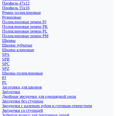
Профиль 47x12
Профиль 55x16
Ремни поликлиновые
Резиновые
Поликлиновые ремни PJ
Поликлиновые ремни PK
Поликлиновые ремни PL
Поликлиновые ремни PM
Шкивы
Шкивы зубчатые
Шкивы клиновые
SPA
SPB
SPC
SPZ
Шкивы поликлиновые
PJ
PL
Заготовки для шкивов
Звёздочки
Двойные звездочки для однорядной цепи
Звездочки без ступицы
Звездочки с каленым зубом и готовым отверстием
Звездочки со ступицей
Зубчатое колесо для ленточных цепей