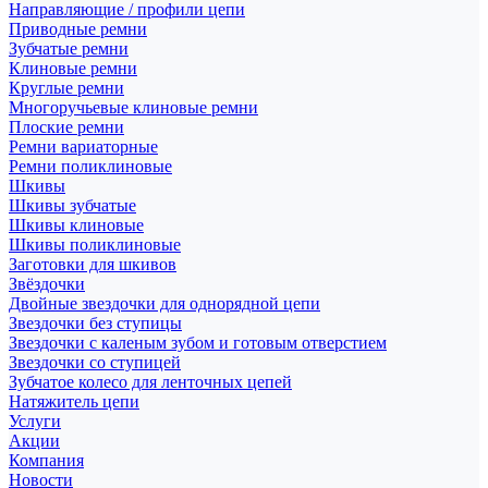
Направляющие / профили цепи
Приводные ремни
Зубчатые ремни
Клиновые ремни
Круглые ремни
Многоручьевые клиновые ремни
Плоские ремни
Ремни вариаторные
Ремни поликлиновые
Шкивы
Шкивы зубчатые
Шкивы клиновые
Шкивы поликлиновые
Заготовки для шкивов
Звёздочки
Двойные звездочки для однорядной цепи
Звездочки без ступицы
Звездочки с каленым зубом и готовым отверстием
Звездочки со ступицей
Зубчатое колесо для ленточных цепей
Натяжитель цепи
Услуги
Акции
Компания
Новости