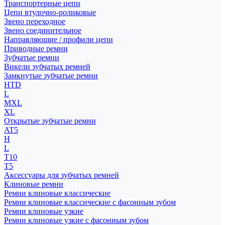
Транспортерные цепи
Цепи втулочно-роликовые
Звено переходное
Звено соединительное
Направляющие / профили цепи
Приводные ремни
Зубчатые ремни
Викели зубчатых ремней
Замкнутые зубчатые ремни
HTD
L
MXL
XL
Открытые зубчатые ремни
AT5
H
L
T10
T5
Аксессуары для зубчатых ремней
Клиновые ремни
Ремни клиновые классические
Ремни клиновые классические с фасонным зубом
Ремни клиновые узкие
Ремни клиновые узкие с фасонным зубом