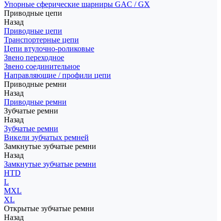
Упорные сферические шарниры GAC / GX
Приводные цепи
Назад
Приводные цепи
Транспортерные цепи
Цепи втулочно-роликовые
Звено переходное
Звено соединительное
Направляющие / профили цепи
Приводные ремни
Назад
Приводные ремни
Зубчатые ремни
Назад
Зубчатые ремни
Викели зубчатых ремней
Замкнутые зубчатые ремни
Назад
Замкнутые зубчатые ремни
HTD
L
MXL
XL
Открытые зубчатые ремни
Назад