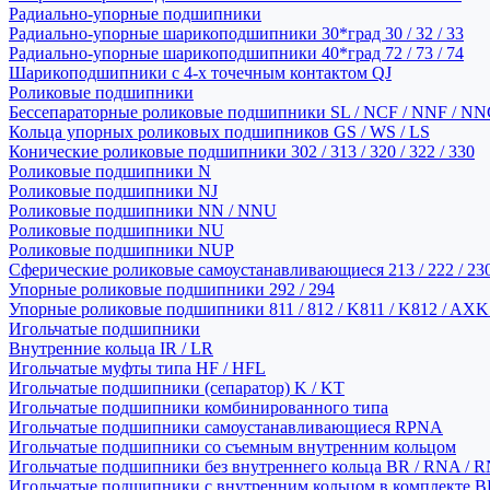
Радиально-упорные подшипники
Радиально-упорные шарикоподшипники 30*град 30 / 32 / 33
Радиально-упорные шарикоподшипники 40*град 72 / 73 / 74
Шарикоподшипники с 4-х точечным контактом QJ
Роликовые подшипники
Бессепараторные роликовые подшипники SL / NCF / NNF / NN
Кольца упорных роликовых подшипников GS / WS / LS
Конические роликовые подшипники 302 / 313 / 320 / 322 / 330
Роликовые подшипники N
Роликовые подшипники NJ
Роликовые подшипники NN / NNU
Роликовые подшипники NU
Роликовые подшипники NUP
Сферические роликовые самоустанавливающиеся 213 / 222 / 230
Упорные роликовые подшипники 292 / 294
Упорные роликовые подшипники 811 / 812 / K811 / K812 / AXK
Игольчатые подшипники
Внутренние кольца IR / LR
Игольчатые муфты типа HF / HFL
Игольчатые подшипники (сепаратор) K / KT
Игольчатые подшипники комбинированного типа
Игольчатые подшипники самоустанавливающиеся RPNA
Игольчатые подшипники со съемным внутренним кольцом
Игольчатые подшипники без внутреннего кольца BR / RNA / R
Игольчатые подшипники с внутренним кольцом в комплекте BRI