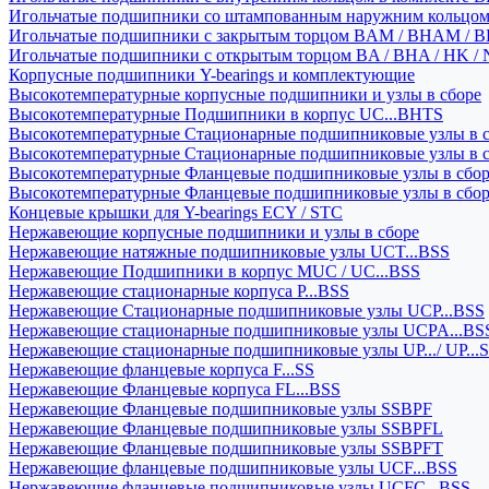
Игольчатые подшипники со штампованным наружним кольцо
Игольчатые подшипники с закрытым торцом BAM / BHAM / B
Игольчатые подшипники с открытым торцом BA / BHA / HK / 
Корпусные подшипники Y-bearings и комплектующие
Высокотемпературные корпусные подшипники и узлы в сборе
Высокотемпературные Подшипники в корпус UC...BHTS
Высокотемпературные Стационарные подшипниковые узлы в с
Высокотемпературные Стационарные подшипниковые узлы в 
Высокотемпературные Фланцевые подшипниковые узлы в сбо
Высокотемпературные Фланцевые подшипниковые узлы в сбо
Концевые крышки для Y-bearings ECY / STC
Нержавеющие корпусные подшипники и узлы в сборе
Нержавеющие натяжные подшипниковые узлы UCT...BSS
Нержавеющие Подшипники в корпус MUC / UC...BSS
Нержавеющие стационарные корпуса P...BSS
Нержавеющие Стационарные подшипниковые узлы UCP...BSS
Нержавеющие стационарные подшипниковые узлы UCPA...BS
Нержавеющие стационарные подшипниковые узлы UP.../ UP...
Нержавеющие фланцевые корпуса F...SS
Нержавеющие Фланцевые корпуса FL...BSS
Нержавеющие Фланцевые подшипниковые узлы SSBPF
Нержавеющие Фланцевые подшипниковые узлы SSBPFL
Нержавеющие Фланцевые подшипниковые узлы SSBPFT
Нержавеющие фланцевые подшипниковые узлы UCF...BSS
Нержавеющие фланцевые подшипниковые узлы UCFC...BSS