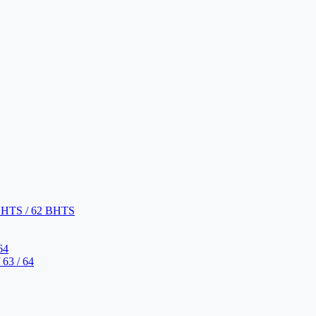
BHTS / 62 BHTS
64
63 / 64