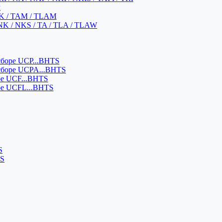
м
K / TAM / TLAM
NK / NKS / TA / TLA / TLAW
боре UCP...BHTS
сборе UCPA...BHTS
ре UCF...BHTS
ре UCFL...BHTS
S
SS