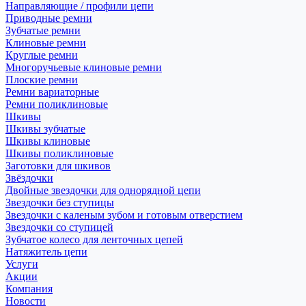
Направляющие / профили цепи
Приводные ремни
Зубчатые ремни
Клиновые ремни
Круглые ремни
Многоручьевые клиновые ремни
Плоские ремни
Ремни вариаторные
Ремни поликлиновые
Шкивы
Шкивы зубчатые
Шкивы клиновые
Шкивы поликлиновые
Заготовки для шкивов
Звёздочки
Двойные звездочки для однорядной цепи
Звездочки без ступицы
Звездочки с каленым зубом и готовым отверстием
Звездочки со ступицей
Зубчатое колесо для ленточных цепей
Натяжитель цепи
Услуги
Акции
Компания
Новости