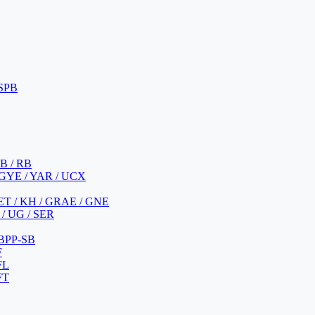
 SPB
 B / RB
 GYE / YAR / UCX
YET / KH / GRAE / GNE
/ UG / SER
 BPP-SB
F
FL
FT