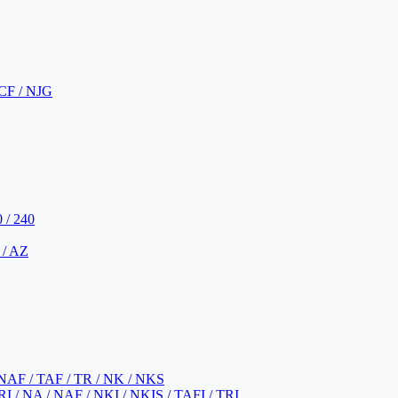
CF / NJG
 / 240
 / AZ
NAF / TAF / TR / NK / NKS
 / NA / NAF / NKI / NKIS / TAFI / TRI