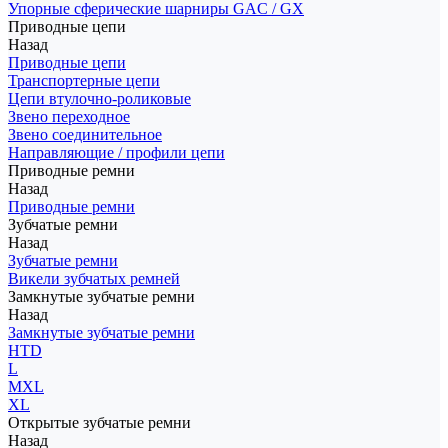
Упорные сферические шарниры GAC / GX
Приводные цепи
Назад
Приводные цепи
Транспортерные цепи
Цепи втулочно-роликовые
Звено переходное
Звено соединительное
Направляющие / профили цепи
Приводные ремни
Назад
Приводные ремни
Зубчатые ремни
Назад
Зубчатые ремни
Викели зубчатых ремней
Замкнутые зубчатые ремни
Назад
Замкнутые зубчатые ремни
HTD
L
MXL
XL
Открытые зубчатые ремни
Назад