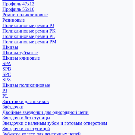
Профиль 47x12
Профиль 55x16
Ремни поликлиновые
Резиновые
Поликлиновые ремни PJ
Поликлиновые ремни PK
Поликлиновые ремни PL
Поликлиновые ремни PM
Шкивы
Шкивы зубчатые
Шкивы клиновые
SPA
SPB
SPC
SPZ
Шкивы поликлиновые
PJ
PL
Заготовки для шкивов
Звёздочки
Двойные звездочки для однорядной цепи
Звездочки без ступицы
Звездочки с каленым зубом и готовым отверстием
Звездочки со ступицей
Зубчатое колесо для ленточных цепей