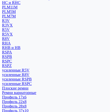
HC и RHC
PLM11M
PLM5M
PLM7M
R3V
R3VX
R5V
R5VX
R8V
RHA
RHB и HB
RSPA
RSPB
RSPC
RSPZ
усиленные R5V
усиленные R8V
усиленные RSPB
усиленные RSPC
Плоские ремни
Ремни вариаторные
Профиль 17x6
Профиль 22x8
Профиль 28x8
Профиль 37x10