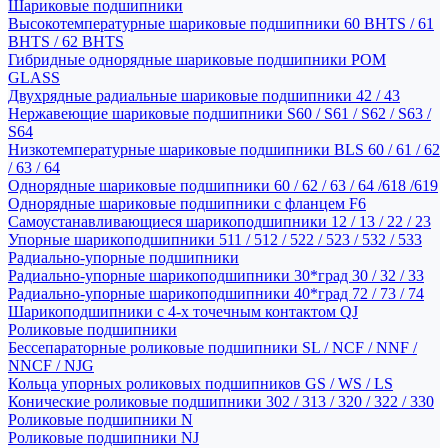
Шариковые подшипники
Высокотемпературные шариковые подшипники 60 BHTS / 61
BHTS / 62 BHTS
Гибридные однорядные шариковые подшипники POM
GLASS
Двухрядные радиальные шариковые подшипники 42 / 43
Нержавеющие шариковые подшипники S60 / S61 / S62 / S63 /
S64
Низкотемпературные шариковые подшипники BLS 60 / 61 / 62
/ 63 / 64
Однорядные шариковые подшипники 60 / 62 / 63 / 64 /618 /619
Однорядные шариковые подшипники с фланцем F6
Самоустанавливающиеся шарикоподшипники 12 / 13 / 22 / 23
Упорные шарикоподшипники 511 / 512 / 522 / 523 / 532 / 533
Радиально-упорные подшипники
Радиально-упорные шарикоподшипники 30*град 30 / 32 / 33
Радиально-упорные шарикоподшипники 40*град 72 / 73 / 74
Шарикоподшипники с 4-х точечным контактом QJ
Роликовые подшипники
Бессепараторные роликовые подшипники SL / NCF / NNF /
NNCF / NJG
Кольца упорных роликовых подшипников GS / WS / LS
Конические роликовые подшипники 302 / 313 / 320 / 322 / 330
Роликовые подшипники N
Роликовые подшипники NJ