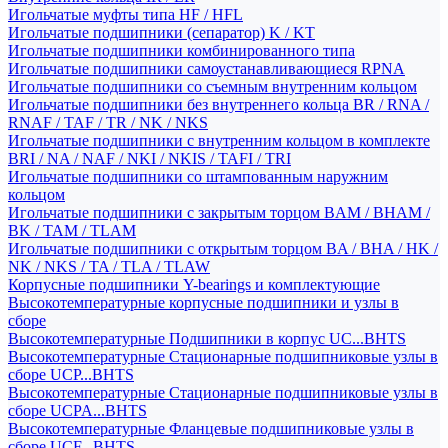
Игольчатые муфты типа HF / HFL
Игольчатые подшипники (сепаратор) K / KT
Игольчатые подшипники комбинированного типа
Игольчатые подшипники самоустанавливающиеся RPNA
Игольчатые подшипники со съемным внутренним кольцом
Игольчатые подшипники без внутреннего кольца BR / RNA /
RNAF / TAF / TR / NK / NKS
Игольчатые подшипники с внутренним кольцом в комплекте
BRI / NA / NAF / NKI / NKIS / TAFI / TRI
Игольчатые подшипники со штампованным наружним
кольцом
Игольчатые подшипники с закрытым торцом BAM / BHAM /
BK / TAM / TLAM
Игольчатые подшипники с открытым торцом BA / BHA / HK /
NK / NKS / TA / TLA / TLAW
Корпусные подшипники Y-bearings и комплектующие
Высокотемпературные корпусные подшипники и узлы в
сборе
Высокотемпературные Подшипники в корпус UC...BHTS
Высокотемпературные Стационарные подшипниковые узлы в
сборе UCP...BHTS
Высокотемпературные Стационарные подшипниковые узлы в
сборе UCPA...BHTS
Высокотемпературные Фланцевые подшипниковые узлы в
сборе UCF...BHTS