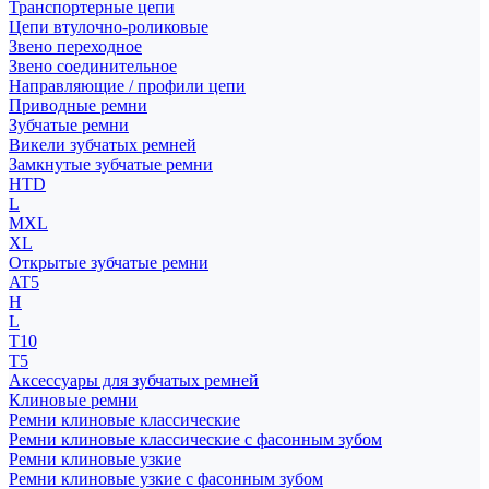
Транспортерные цепи
Цепи втулочно-роликовые
Звено переходное
Звено соединительное
Направляющие / профили цепи
Приводные ремни
Зубчатые ремни
Викели зубчатых ремней
Замкнутые зубчатые ремни
HTD
L
MXL
XL
Открытые зубчатые ремни
AT5
H
L
T10
T5
Аксессуары для зубчатых ремней
Клиновые ремни
Ремни клиновые классические
Ремни клиновые классические с фасонным зубом
Ремни клиновые узкие
Ремни клиновые узкие с фасонным зубом