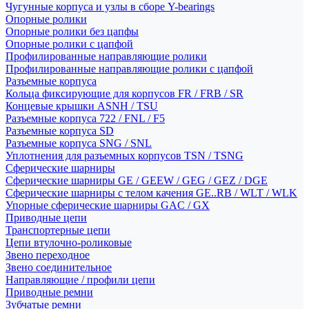
Чугунные корпуса и узлы в сборе Y-bearings
Опорные ролики
Опорные ролики без цапфы
Опорные ролики с цапфой
Профилированные направляющие ролики
Профилированные направляющие ролики с цапфой
Разъемные корпуса
Кольца фиксирующие для корпусов FR / FRB / SR
Концевые крышки ASNH / TSU
Разъемные корпуса 722 / FNL / F5
Разъемные корпуса SD
Разъемные корпуса SNG / SNL
Уплотнения для разъемных корпусов TSN / TSNG
Сферические шарниры
Сферические шарниры GE / GEEW / GEG / GEZ / DGE
Сферические шарниры с телом качения GE..RB / WLT / WLK
Упорные сферические шарниры GAC / GX
Приводные цепи
Транспортерные цепи
Цепи втулочно-роликовые
Звено переходное
Звено соединительное
Направляющие / профили цепи
Приводные ремни
Зубчатые ремни