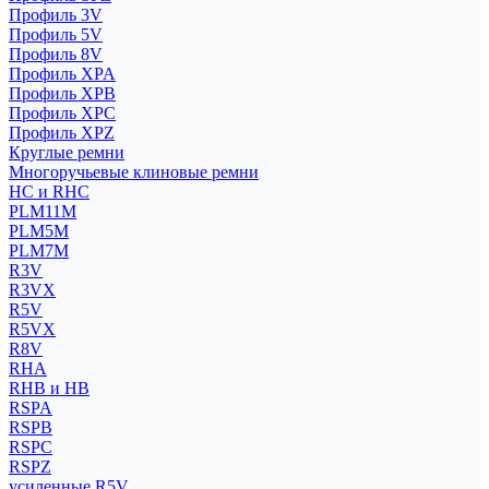
Профиль 3V
Профиль 5V
Профиль 8V
Профиль XPA
Профиль XPB
Профиль XPC
Профиль XPZ
Круглые ремни
Многоручьевые клиновые ремни
HC и RHC
PLM11M
PLM5M
PLM7M
R3V
R3VX
R5V
R5VX
R8V
RHA
RHB и HB
RSPA
RSPB
RSPC
RSPZ
усиленные R5V