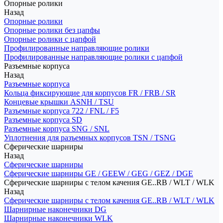
Опорные ролики
Назад
Опорные ролики
Опорные ролики без цапфы
Опорные ролики с цапфой
Профилированные направляющие ролики
Профилированные направляющие ролики с цапфой
Разъемные корпуса
Назад
Разъемные корпуса
Кольца фиксирующие для корпусов FR / FRB / SR
Концевые крышки ASNH / TSU
Разъемные корпуса 722 / FNL / F5
Разъемные корпуса SD
Разъемные корпуса SNG / SNL
Уплотнения для разъемных корпусов TSN / TSNG
Сферические шарниры
Назад
Сферические шарниры
Сферические шарниры GE / GEEW / GEG / GEZ / DGE
Сферические шарниры с телом качения GE..RB / WLT / WLK
Назад
Сферические шарниры с телом качения GE..RB / WLT / WLK
Шарнирные наконечники DG
Шарнирные наконечники WLK