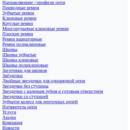
Направляющие / профили цепи
Приводные ремни
Зубчатые ремни
Клиновые ремни
Круглые ремни
Многоручьевые клиновые ремни
Плоские ремни
Ремни вариаторные
Ремни поликлиновые
Шкивы
Шкивы зубчатые
Шкивы клиновые
Шкивы поликлиновые
Заготовки для шкивов
Звёздочки
Двойные звездочки для однорядной цепи
Звездочки без ступицы
Звездочки с каленым зубом и готовым отверстием
Звездочки со ступицей
Зубчатое колесо для ленточных цепей
Натяжитель цепи
Услуги
Акции
Компания
Новости