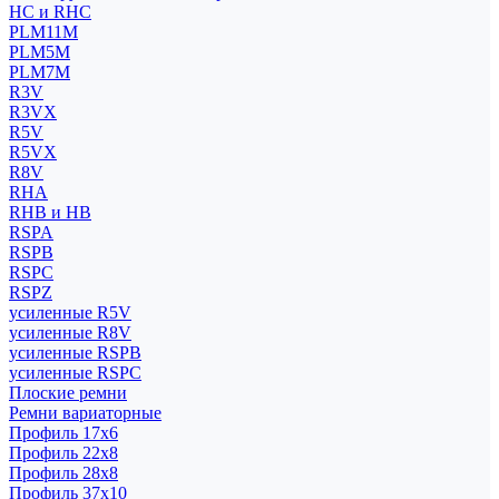
HC и RHC
PLM11M
PLM5M
PLM7M
R3V
R3VX
R5V
R5VX
R8V
RHA
RHB и HB
RSPA
RSPB
RSPC
RSPZ
усиленные R5V
усиленные R8V
усиленные RSPB
усиленные RSPC
Плоские ремни
Ремни вариаторные
Профиль 17x6
Профиль 22x8
Профиль 28x8
Профиль 37x10