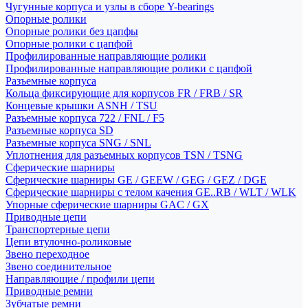
Чугунные корпуса и узлы в сборе Y-bearings
Опорные ролики
Опорные ролики без цапфы
Опорные ролики с цапфой
Профилированные направляющие ролики
Профилированные направляющие ролики с цапфой
Разъемные корпуса
Кольца фиксирующие для корпусов FR / FRB / SR
Концевые крышки ASNH / TSU
Разъемные корпуса 722 / FNL / F5
Разъемные корпуса SD
Разъемные корпуса SNG / SNL
Уплотнения для разъемных корпусов TSN / TSNG
Сферические шарниры
Сферические шарниры GE / GEEW / GEG / GEZ / DGE
Сферические шарниры с телом качения GE..RB / WLT / WLK
Упорные сферические шарниры GAC / GX
Приводные цепи
Транспортерные цепи
Цепи втулочно-роликовые
Звено переходное
Звено соединительное
Направляющие / профили цепи
Приводные ремни
Зубчатые ремни