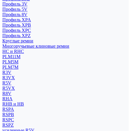
Профиль 3V
Профиль 5V
Профиль 8V
Профиль XPA
Профиль XPB
Профиль XPC
Профиль XPZ
Круглые ремни
Многоручьевые клиновые ремни
HC и RHC
PLM11M
PLM5M
PLM7M
R3V
R3VX
R5V
R5VX
R8V
RHA
RHB и HB
RSPA
RSPB
RSPC
RSPZ
усиленные R5V