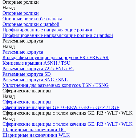
Опорные ролики
Назад
Опорные ролики
Опорные ролики без цапфы
Опорные ролики с цапфой
Профилированные направляющие ролики
Профилированные направляющие ролики с цапфой
Разъемные корпуса
Назад
Разъемные корпуса
Кольца фиксирующие для корпусов FR / FRB / SR
Концевые крышки ASNH / TSU
Разъемные корпуса 722 / FNL / F5
Разъемные корпуса SD
Разъемные корпуса SNG / SNL
Уплотнения для разъемных корпусов TSN / TSNG
Сферические шарниры
Назад
Сферические шарниры
Сферические шарниры GE / GEEW / GEG / GEZ / DGE
Сферические шарниры с телом качения GE..RB / WLT / WLK
Назад
Сферические шарниры с телом качения GE..RB / WLT / WLK
Шарнирные наконечники DG
Шарнирные наконечники WLK