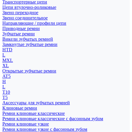
Транспортерные цепи
Цепи втулочно-роликовые
Звено переходное
Звено соединительное
Направляющие / профили цепи
Приводные ремни
Зубчатые ремни
Викели зубчатых ремней
Замкнутые зубчатые ремни
HTD
L
MXL
XL
Открытые зубчатые ремни
AT5
H
L
T10
T5
Аксессуары для зубчатых ремней
Клиновые ремни
Ремни клиновые классические
Ремни клиновые классические с фасонным зубом
Ремни клиновые узкие
Ремни клиновые узкие с фасонным зубом