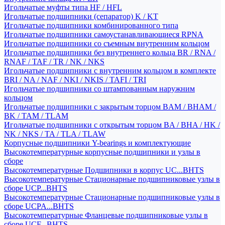
Игольчатые муфты типа HF / HFL
Игольчатые подшипники (сепаратор) K / KT
Игольчатые подшипники комбинированного типа
Игольчатые подшипники самоустанавливающиеся RPNA
Игольчатые подшипники со съемным внутренним кольцом
Игольчатые подшипники без внутреннего кольца BR / RNA /
RNAF / TAF / TR / NK / NKS
Игольчатые подшипники с внутренним кольцом в комплекте
BRI / NA / NAF / NKI / NKIS / TAFI / TRI
Игольчатые подшипники со штампованным наружним
кольцом
Игольчатые подшипники с закрытым торцом BAM / BHAM /
BK / TAM / TLAM
Игольчатые подшипники с открытым торцом BA / BHA / HK /
NK / NKS / TA / TLA / TLAW
Корпусные подшипники Y-bearings и комплектующие
Высокотемпературные корпусные подшипники и узлы в
сборе
Высокотемпературные Подшипники в корпус UC...BHTS
Высокотемпературные Стационарные подшипниковые узлы в
сборе UCP...BHTS
Высокотемпературные Стационарные подшипниковые узлы в
сборе UCPA...BHTS
Высокотемпературные Фланцевые подшипниковые узлы в
сборе UCF...BHTS