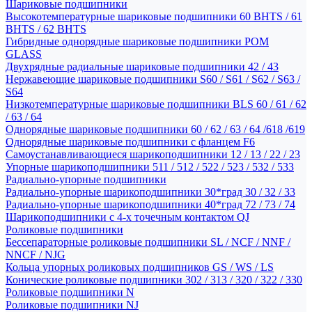
Шариковые подшипники
Высокотемпературные шариковые подшипники 60 BHTS / 61
BHTS / 62 BHTS
Гибридные однорядные шариковые подшипники POM
GLASS
Двухрядные радиальные шариковые подшипники 42 / 43
Нержавеющие шариковые подшипники S60 / S61 / S62 / S63 /
S64
Низкотемпературные шариковые подшипники BLS 60 / 61 / 62
/ 63 / 64
Однорядные шариковые подшипники 60 / 62 / 63 / 64 /618 /619
Однорядные шариковые подшипники с фланцем F6
Самоустанавливающиеся шарикоподшипники 12 / 13 / 22 / 23
Упорные шарикоподшипники 511 / 512 / 522 / 523 / 532 / 533
Радиально-упорные подшипники
Радиально-упорные шарикоподшипники 30*град 30 / 32 / 33
Радиально-упорные шарикоподшипники 40*град 72 / 73 / 74
Шарикоподшипники с 4-х точечным контактом QJ
Роликовые подшипники
Бессепараторные роликовые подшипники SL / NCF / NNF /
NNCF / NJG
Кольца упорных роликовых подшипников GS / WS / LS
Конические роликовые подшипники 302 / 313 / 320 / 322 / 330
Роликовые подшипники N
Роликовые подшипники NJ