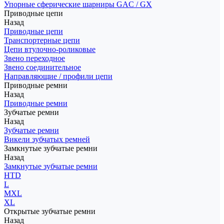
Упорные сферические шарниры GAC / GX
Приводные цепи
Назад
Приводные цепи
Транспортерные цепи
Цепи втулочно-роликовые
Звено переходное
Звено соединительное
Направляющие / профили цепи
Приводные ремни
Назад
Приводные ремни
Зубчатые ремни
Назад
Зубчатые ремни
Викели зубчатых ремней
Замкнутые зубчатые ремни
Назад
Замкнутые зубчатые ремни
HTD
L
MXL
XL
Открытые зубчатые ремни
Назад