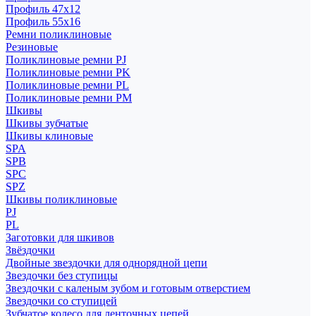
Профиль 47x12
Профиль 55x16
Ремни поликлиновые
Резиновые
Поликлиновые ремни PJ
Поликлиновые ремни PK
Поликлиновые ремни PL
Поликлиновые ремни PM
Шкивы
Шкивы зубчатые
Шкивы клиновые
SPA
SPB
SPC
SPZ
Шкивы поликлиновые
PJ
PL
Заготовки для шкивов
Звёздочки
Двойные звездочки для однорядной цепи
Звездочки без ступицы
Звездочки с каленым зубом и готовым отверстием
Звездочки со ступицей
Зубчатое колесо для ленточных цепей