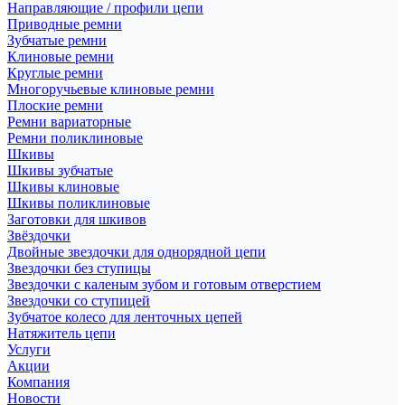
Направляющие / профили цепи
Приводные ремни
Зубчатые ремни
Клиновые ремни
Круглые ремни
Многоручьевые клиновые ремни
Плоские ремни
Ремни вариаторные
Ремни поликлиновые
Шкивы
Шкивы зубчатые
Шкивы клиновые
Шкивы поликлиновые
Заготовки для шкивов
Звёздочки
Двойные звездочки для однорядной цепи
Звездочки без ступицы
Звездочки с каленым зубом и готовым отверстием
Звездочки со ступицей
Зубчатое колесо для ленточных цепей
Натяжитель цепи
Услуги
Акции
Компания
Новости