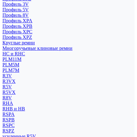
Профиль 3V
Профиль 5V
Профиль 8V
Профиль XPA
Профиль XPB
Профиль XPC
Профиль XPZ
Круглые ремни
Многоручьевые клиновые ремни
HC и RHC
PLM11M
PLM5M
PLM7M
R3V
R3VX
R5V
R5VX
R8V
RHA
RHB и HB
RSPA
RSPB
RSPC
RSPZ
усиленные R5V