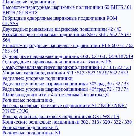
Шариковые подшипники
Высокотемпературные шариковые подшипники 60 BHTS / 61
BHTS / 62 BHTS
Гибридные однорядные шариковые подшипники POM
GLASS
Двухрядные радиальные шариковые подшипники 42 / 43
Нержавеющие шариковые подшипники S60 / S61 / S62 / S63 /
S64
Низкотемпературные шариковые подшипники BLS 60 / 61 / 62
/ 63 / 64
Однорядные шариковые подшипники 60 / 62 / 63 / 64 /618 /619
Однорядные шариковые подшипники с фланцем F6
Самоустанавливающиеся шарикоподшипники 12 / 13 / 22 / 23
Упорные шарикоподшипники 511 / 512 / 522 / 523 / 532 / 533
Радиально-упорные подшипники
Радиально-упорные шарикоподшипники 30*град 30 / 32 / 33
Радиально-упорные шарикоподшипники 40*град 72 / 73 / 74
Шарикоподшипники с 4-х точечным контактом QJ
Роликовые подшипники
Бессепараторные роликовые подшипники SL / NCF / NNF /
NNCF / NJG
Кольца упорных роликовых подшипников GS / WS / LS
Конические роликовые подшипники 302 / 313 / 320 / 322 / 330
Роликовые подшипники N
Роликовые подшипники NJ