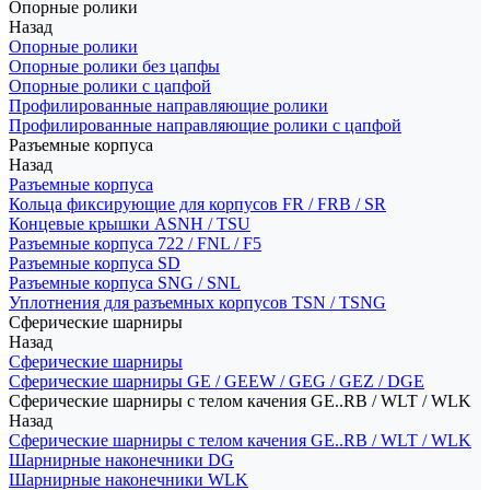
Опорные ролики
Назад
Опорные ролики
Опорные ролики без цапфы
Опорные ролики с цапфой
Профилированные направляющие ролики
Профилированные направляющие ролики с цапфой
Разъемные корпуса
Назад
Разъемные корпуса
Кольца фиксирующие для корпусов FR / FRB / SR
Концевые крышки ASNH / TSU
Разъемные корпуса 722 / FNL / F5
Разъемные корпуса SD
Разъемные корпуса SNG / SNL
Уплотнения для разъемных корпусов TSN / TSNG
Сферические шарниры
Назад
Сферические шарниры
Сферические шарниры GE / GEEW / GEG / GEZ / DGE
Сферические шарниры с телом качения GE..RB / WLT / WLK
Назад
Сферические шарниры с телом качения GE..RB / WLT / WLK
Шарнирные наконечники DG
Шарнирные наконечники WLK