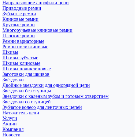
Направляющие / профили цепи
Приводные ремни
Зубчатые ремни
Клиновые ремни
Круглые ремни
Многоручьевые клиновые ремни
Плоские ремни
Ремни вариаторные
Ремни поликлиновые
Шкивы
Шкивы зубчатые
Шкивы клиновые
Шкивы поликлиновые
Заготовки для шкивов
Звёздочки
Двойные звездочки для однорядной цепи
Звездочки без ступицы
Звездочки с каленым зубом и готовым отверстием
Звездочки со ступицей
Зубчатое колесо для ленточных цепей
Натяжитель цепи
Услуги
Акции
Компания
Новости