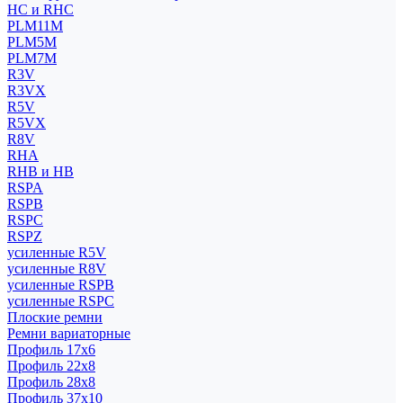
HC и RHC
PLM11M
PLM5M
PLM7M
R3V
R3VX
R5V
R5VX
R8V
RHA
RHB и HB
RSPA
RSPB
RSPC
RSPZ
усиленные R5V
усиленные R8V
усиленные RSPB
усиленные RSPC
Плоские ремни
Ремни вариаторные
Профиль 17x6
Профиль 22x8
Профиль 28x8
Профиль 37x10