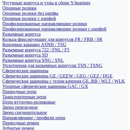
Чугунные корпуса и узлы в сборе Y-bearings
Опорные ролики
Опорные ролики без цапфы
Опорные ролики с цапфой
Профилированные направляющие ролики
Профилированные направляющие ролики с цапфой
Разъемные корпуса
Кольца фиксирующие для корпусов FR / FRB / SR
Концевые крышки ASNH / TSU
Разъемные корпуса 722 / FNL / F5
Разъемные корпуса SD
Разъемные корпуса SNG / SNL
Уплотнения для разъемных корпусов TSN / TSNG
Сферические шарниры
Сферические шарниры GE / GEEW / GEG / GEZ / DGE
Сферические шарниры с телом качения GE..RB / WLT / WLK
Упорные сферические шарниры GAC / GX
Приводные цепи
Транспортерные цепи
Цепи втулочно-роликовые
Звено переходное
Звено соединительное
Направляющие / профили цепи
Приводные ремни
Зубчатые ремни