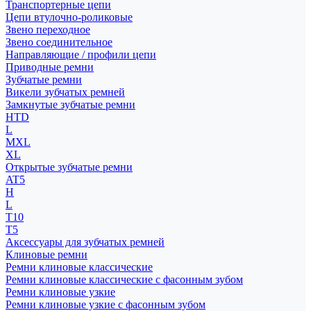
Транспортерные цепи
Цепи втулочно-роликовые
Звено переходное
Звено соединительное
Направляющие / профили цепи
Приводные ремни
Зубчатые ремни
Викели зубчатых ремней
Замкнутые зубчатые ремни
HTD
L
MXL
XL
Открытые зубчатые ремни
AT5
H
L
T10
T5
Аксессуары для зубчатых ремней
Клиновые ремни
Ремни клиновые классические
Ремни клиновые классические с фасонным зубом
Ремни клиновые узкие
Ремни клиновые узкие с фасонным зубом