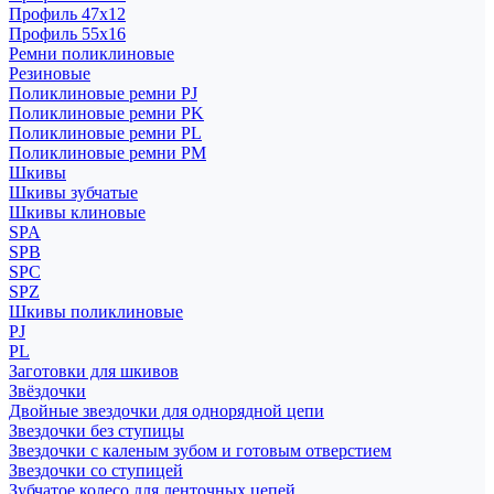
Профиль 47x12
Профиль 55x16
Ремни поликлиновые
Резиновые
Поликлиновые ремни PJ
Поликлиновые ремни PK
Поликлиновые ремни PL
Поликлиновые ремни PM
Шкивы
Шкивы зубчатые
Шкивы клиновые
SPA
SPB
SPC
SPZ
Шкивы поликлиновые
PJ
PL
Заготовки для шкивов
Звёздочки
Двойные звездочки для однорядной цепи
Звездочки без ступицы
Звездочки с каленым зубом и готовым отверстием
Звездочки со ступицей
Зубчатое колесо для ленточных цепей