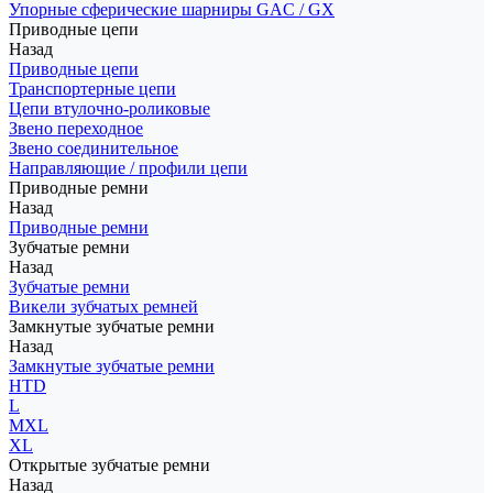
Упорные сферические шарниры GAC / GX
Приводные цепи
Назад
Приводные цепи
Транспортерные цепи
Цепи втулочно-роликовые
Звено переходное
Звено соединительное
Направляющие / профили цепи
Приводные ремни
Назад
Приводные ремни
Зубчатые ремни
Назад
Зубчатые ремни
Викели зубчатых ремней
Замкнутые зубчатые ремни
Назад
Замкнутые зубчатые ремни
HTD
L
MXL
XL
Открытые зубчатые ремни
Назад