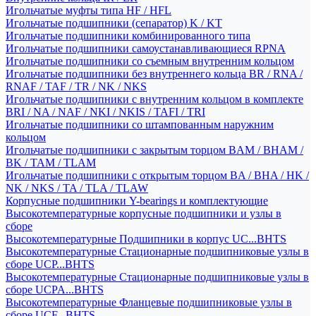
Игольчатые муфты типа HF / HFL
Игольчатые подшипники (сепаратор) K / KT
Игольчатые подшипники комбинированного типа
Игольчатые подшипники самоустанавливающиеся RPNA
Игольчатые подшипники со съемным внутренним кольцом
Игольчатые подшипники без внутреннего кольца BR / RNA /
RNAF / TAF / TR / NK / NKS
Игольчатые подшипники с внутренним кольцом в комплекте
BRI / NA / NAF / NKI / NKIS / TAFI / TRI
Игольчатые подшипники со штампованным наружним
кольцом
Игольчатые подшипники с закрытым торцом BAM / BHAM /
BK / TAM / TLAM
Игольчатые подшипники с открытым торцом BA / BHA / HK /
NK / NKS / TA / TLA / TLAW
Корпусные подшипники Y-bearings и комплектующие
Высокотемпературные корпусные подшипники и узлы в
сборе
Высокотемпературные Подшипники в корпус UC...BHTS
Высокотемпературные Стационарные подшипниковые узлы в
сборе UCP...BHTS
Высокотемпературные Стационарные подшипниковые узлы в
сборе UCPA...BHTS
Высокотемпературные Фланцевые подшипниковые узлы в
сборе UCF...BHTS