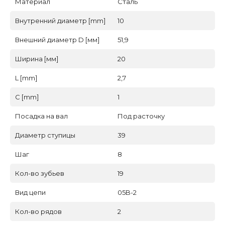
Материал
Сталь
Внутренний диаметр [mm]
10
Внешний диаметр D [мм]
51,9
Ширина [мм]
20
L [mm]
2,7
C [mm]
1
Посадка на вал
Под расточку
Диаметр ступицы
39
Шаг
8
Кол-во зубьев
19
Вид цепи
05B-2
Кол-во рядов
2