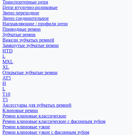
Транспортерные цепи
Цепи втулочно-роликовые
Звено переходное
Звено соединительное
Направляющие / профили цепи
Приводные ремни
Зубчатые ремни
Викели зубчатых ремней
Замкнутые зубчатые ремни
HTD
L
MXL
XL
Открытые зубчатые ремни
AT5
H
L
T10
T5
Аксессуары для зубчатых ремней
Клиновые ремни
Ремни клиновые классические
Ремни клиновые классические с фасонным зубом
Ремни клиновые узкие
Ремни клиновые узкие с фасонным зубом