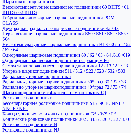
Шариковые подшипники
Высокотемпературные шариковые подшипники 60 BHTS / 61
BHTS / 62 BHTS
Гибридные однорядные шариковые подшипники POM
GLASS
Двухрядные радиальные шариковые подшипники 42 / 43
Нержавеющие шариковые подшипники S60 / S61 / S62 / S63 /
S64
Низкотемпературные шариковые подшипники BLS 60 / 61 / 62
/ 63 / 64
Однорядные шариковые подшипники 60 / 62 / 63 / 64 /618 /619
Однорядные шариковые подшипники с фланцем F6
Самоустанавливающиеся шарикоподшипники 12 / 13 / 22 / 23
Упорные шарикоподшипники 511 / 512 / 522 / 523 / 532 / 533
Радиально-упорные подшипники
Радиально-упорные шарикоподшипники 30*град 30 / 32 / 33
Радиально-упорные шарикоподшипники 40*град 72 / 73 / 74
Шарикоподшипники с 4-х точечным контактом QJ
Роликовые подшипники
Бессепараторные роликовые подшипники SL / NCF / NNF /
NNCF / NJG
Кольца упорных роликовых подшипников GS / WS / LS
Конические роликовые подшипники 302 / 313 / 320 / 322 / 330
Роликовые подшипники N
Роликовые подшипники NJ