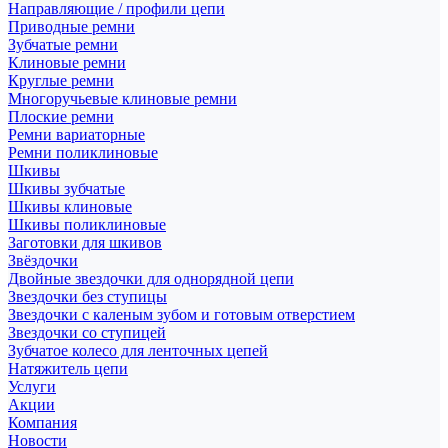
Направляющие / профили цепи
Приводные ремни
Зубчатые ремни
Клиновые ремни
Круглые ремни
Многоручьевые клиновые ремни
Плоские ремни
Ремни вариаторные
Ремни поликлиновые
Шкивы
Шкивы зубчатые
Шкивы клиновые
Шкивы поликлиновые
Заготовки для шкивов
Звёздочки
Двойные звездочки для однорядной цепи
Звездочки без ступицы
Звездочки с каленым зубом и готовым отверстием
Звездочки со ступицей
Зубчатое колесо для ленточных цепей
Натяжитель цепи
Услуги
Акции
Компания
Новости