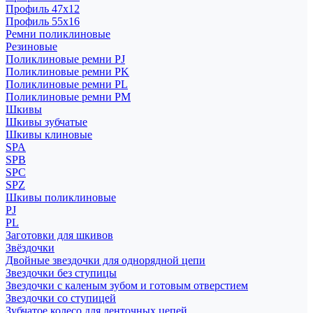
Профиль 47x12
Профиль 55x16
Ремни поликлиновые
Резиновые
Поликлиновые ремни PJ
Поликлиновые ремни PK
Поликлиновые ремни PL
Поликлиновые ремни PM
Шкивы
Шкивы зубчатые
Шкивы клиновые
SPA
SPB
SPC
SPZ
Шкивы поликлиновые
PJ
PL
Заготовки для шкивов
Звёздочки
Двойные звездочки для однорядной цепи
Звездочки без ступицы
Звездочки с каленым зубом и готовым отверстием
Звездочки со ступицей
Зубчатое колесо для ленточных цепей