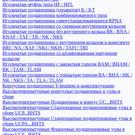
Игольчатые муфты типа HF / HFL
Игольчатые подшипники (сепаратор) K / KT
Игольчатые подшипники комбинированного типа
Игольчатые подшипники самоустанавливающиеся RPNA
Игольчатые подшипники со съемным внутренним кольцом
Игольчатые подшипники без внутреннего кольца BR / RNA /
RNAF / TAF / TR / NK / NKS
Игольчатые подшипники с внутренним кольцом в комплекте
BRI / NA / NAF / NKI / NKIS / TAFI / TRI
Игольчатые подшипники со штампованным наружним
кольцом
Игольчатые подшипники с закрытым торцом BAM / BHAM /
BK / TAM / TLAM
Игольчатые подшипники с открытым торцом BA / BHA / HK /
NK / NKS / TA / TLA / TLAW
Корпусные подшипники Y-bearings и комплектующие
Высокотемпературные корпусные подшипники и узлы в
сборе
Высокотемпературные Подшипники в корпус UC...BHTS
Высокотемпературные Стационарные подшипниковые узлы в
сборе UCP...BHTS
Высокотемпературные Стационарные подшипниковые узлы в
сборе UCPA...BHTS
Высокотемпературные Фланцевые подшипниковые узлы в
сборе UCF...BHTS