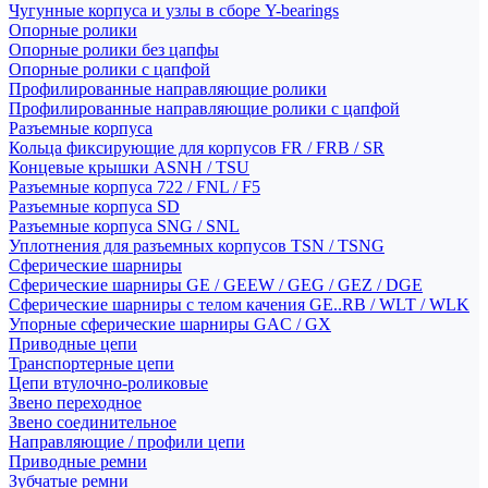
Чугунные корпуса и узлы в сборе Y-bearings
Опорные ролики
Опорные ролики без цапфы
Опорные ролики с цапфой
Профилированные направляющие ролики
Профилированные направляющие ролики с цапфой
Разъемные корпуса
Кольца фиксирующие для корпусов FR / FRB / SR
Концевые крышки ASNH / TSU
Разъемные корпуса 722 / FNL / F5
Разъемные корпуса SD
Разъемные корпуса SNG / SNL
Уплотнения для разъемных корпусов TSN / TSNG
Сферические шарниры
Сферические шарниры GE / GEEW / GEG / GEZ / DGE
Сферические шарниры с телом качения GE..RB / WLT / WLK
Упорные сферические шарниры GAC / GX
Приводные цепи
Транспортерные цепи
Цепи втулочно-роликовые
Звено переходное
Звено соединительное
Направляющие / профили цепи
Приводные ремни
Зубчатые ремни