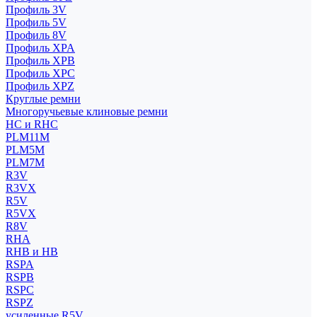
Профиль 3V
Профиль 5V
Профиль 8V
Профиль XPA
Профиль XPB
Профиль XPC
Профиль XPZ
Круглые ремни
Многоручьевые клиновые ремни
HC и RHC
PLM11M
PLM5M
PLM7M
R3V
R3VX
R5V
R5VX
R8V
RHA
RHB и HB
RSPA
RSPB
RSPC
RSPZ
усиленные R5V