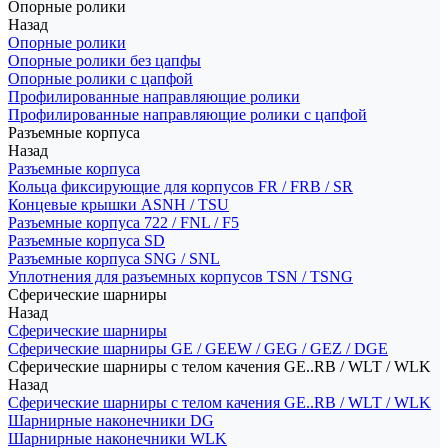
Опорные ролики
Назад
Опорные ролики
Опорные ролики без цапфы
Опорные ролики с цапфой
Профилированные направляющие ролики
Профилированные направляющие ролики с цапфой
Разъемные корпуса
Назад
Разъемные корпуса
Кольца фиксирующие для корпусов FR / FRB / SR
Концевые крышки ASNH / TSU
Разъемные корпуса 722 / FNL / F5
Разъемные корпуса SD
Разъемные корпуса SNG / SNL
Уплотнения для разъемных корпусов TSN / TSNG
Сферические шарниры
Назад
Сферические шарниры
Сферические шарниры GE / GEEW / GEG / GEZ / DGE
Сферические шарниры с телом качения GE..RB / WLT / WLK
Назад
Сферические шарниры с телом качения GE..RB / WLT / WLK
Шарнирные наконечники DG
Шарнирные наконечники WLK