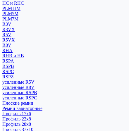
HC и RHC
PLM11M
PLM5M
PLM7M
R3V
R3VX
R5V
R5VX
R8V
RHA
RHB и HB
RSPA
RSPB
RSPC
RSPZ
усиленные R5V
усиленные R8V
усиленные RSPB
усиленные RSPC
Плоские ремни
Ремни вариаторные
Профиль 17x6
Профиль 22x8
Профиль 28x8
Профиль 37x10