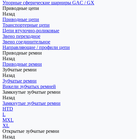
Упорные сферические шарниры GAC / GX
Приводные цепи
Назад
Приводные цепи
Транспортерные цепи
Цепи втулочно-роликовые
Звено переходное
Звено соединительное
Направляющие / профили цепи
Приводные ремни
Назад
Приводные ремни
Зубчатые ремни
Назад
Зубчатые ремни
Викели зубчатых ремней
Замкнутые зубчатые ремни
Назад
Замкнутые зубчатые ремни
HTD
L
MXL
XL
Открытые зубчатые ремни
Назад