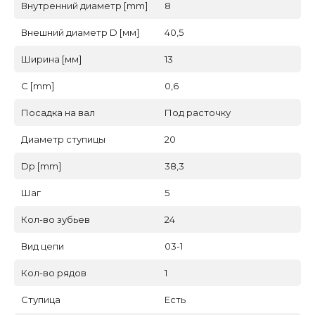
Внутренний диаметр [mm]
8
Внешний диаметр D [мм]
40,5
Ширина [мм]
13
C [mm]
0,6
Посадка на вал
Под расточку
Диаметр ступицы
20
Dp [mm]
38,3
Шаг
5
Кол-во зубьев
24
Вид цепи
03-1
Кол-во рядов
1
Ступица
Есть