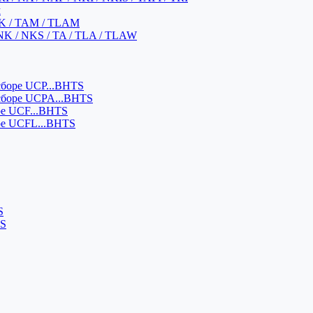
м
K / TAM / TLAM
NK / NKS / TA / TLA / TLAW
боре UCP...BHTS
сборе UCPA...BHTS
ре UCF...BHTS
ре UCFL...BHTS
S
SS