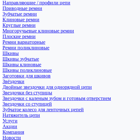
Направляющие / профили цепи
Приводные ремни
Зубчатые ремни
Клиновые ремни
Круглые ремни
Многоручьевые клиновые ремни
Плоские ремни
Ремни вариаторные
Ремни поликлиновые
Шкивы
Шкивы зубчатые
Шкивы клиновые
Шкивы поликлиновые
Заготовки для шкивов
Звёздочки
Двойные звездочки для однорядной цепи
Звездочки без ступицы
Звездочки с каленым зубом и готовым отверстием
Звездочки со ступицей
Зубчатое колесо для ленточных цепей
Натяжитель цепи
Услуги
Акции
Компания
Новости