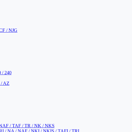
CF / NJG
 / 240
 / AZ
NAF / TAF / TR / NK / NKS
 / NA / NAF / NKI / NKIS / TAFI / TRI