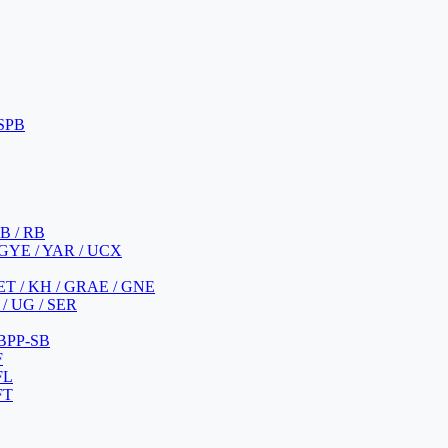
 SPB
 B / RB
 GYE / YAR / UCX
YET / KH / GRAE / GNE
/ UG / SER
 BPP-SB
F
FL
FT