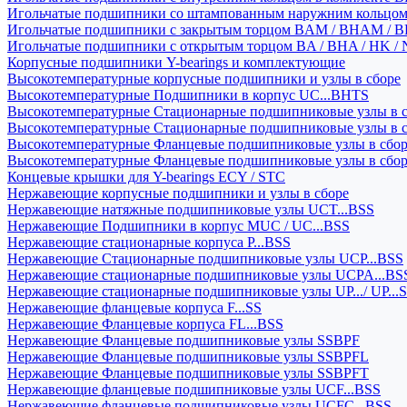
Игольчатые подшипники со штампованным наружним кольцо
Игольчатые подшипники с закрытым торцом BAM / BHAM / B
Игольчатые подшипники с открытым торцом BA / BHA / HK / 
Корпусные подшипники Y-bearings и комплектующие
Высокотемпературные корпусные подшипники и узлы в сборе
Высокотемпературные Подшипники в корпус UC...BHTS
Высокотемпературные Стационарные подшипниковые узлы в с
Высокотемпературные Стационарные подшипниковые узлы в 
Высокотемпературные Фланцевые подшипниковые узлы в сбо
Высокотемпературные Фланцевые подшипниковые узлы в сбо
Концевые крышки для Y-bearings ECY / STC
Нержавеющие корпусные подшипники и узлы в сборе
Нержавеющие натяжные подшипниковые узлы UCT...BSS
Нержавеющие Подшипники в корпус MUC / UC...BSS
Нержавеющие стационарные корпуса P...BSS
Нержавеющие Стационарные подшипниковые узлы UCP...BSS
Нержавеющие стационарные подшипниковые узлы UCPA...BS
Нержавеющие стационарные подшипниковые узлы UP.../ UP...
Нержавеющие фланцевые корпуса F...SS
Нержавеющие Фланцевые корпуса FL...BSS
Нержавеющие Фланцевые подшипниковые узлы SSBPF
Нержавеющие Фланцевые подшипниковые узлы SSBPFL
Нержавеющие Фланцевые подшипниковые узлы SSBPFT
Нержавеющие фланцевые подшипниковые узлы UCF...BSS
Нержавеющие фланцевые подшипниковые узлы UCFC...BSS