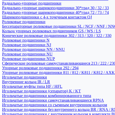
Радиально-упорные подшипники
Радиально-упорные шарикоподшипники 30*град 30 / 32 / 33
Радиально-упорные шарикоподшипники 40*град 72 / 73 / 74
Шарикоподшипники с 4-х точечным контактом QJ
Роликовые подшипники
Бессепараторные роликовые подшипники SL / NCF / NNF / NN
Кольца упорных роликовых подшипников GS / WS / LS
Конические роликовые подшипники 302 / 313 / 320 / 322 / 330
Роликовые подшипники N
Роликовые подшипники NJ
Роликовые подшипники NN / NNU
Роликовые подшипники NU
Роликовые подшипники NUP
Сферические роликовые самоустанавливающиеся 213 / 222 / 230
Упорные роликовые подшипники 292 / 294
Упорные роликовые подшипники 811 / 812 / K811 / K812 / AXK
Игольчатые подшипники
Внутренние кольца IR / LR
Игольчатые муфты типа HF / HFL
Игольчатые подшипники (сепаратор) K / KT
Игольчатые подшипники комбинированного типа
Игольчатые подшипники самоустанавливающиеся RPNA
Игольчатые подшипники со съемным внутренним кольцом
Игольчатые подшипники без внутреннего кольца BR / RNA / R
Игольчатые подшипники с внутренним кольцом в комплекте BRI