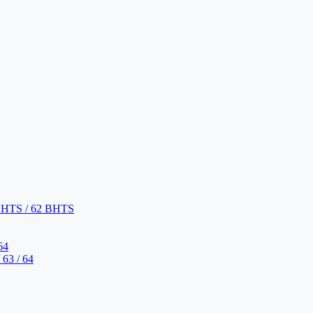
BHTS / 62 BHTS
64
63 / 64