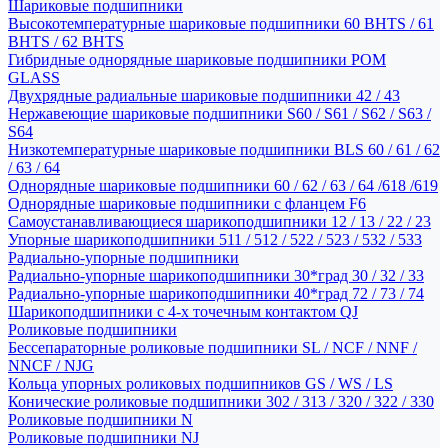
Шариковые подшипники
Высокотемпературные шариковые подшипники 60 BHTS / 61
BHTS / 62 BHTS
Гибридные однорядные шариковые подшипники POM
GLASS
Двухрядные радиальные шариковые подшипники 42 / 43
Нержавеющие шариковые подшипники S60 / S61 / S62 / S63 /
S64
Низкотемпературные шариковые подшипники BLS 60 / 61 / 62
/ 63 / 64
Однорядные шариковые подшипники 60 / 62 / 63 / 64 /618 /619
Однорядные шариковые подшипники с фланцем F6
Самоустанавливающиеся шарикоподшипники 12 / 13 / 22 / 23
Упорные шарикоподшипники 511 / 512 / 522 / 523 / 532 / 533
Радиально-упорные подшипники
Радиально-упорные шарикоподшипники 30*град 30 / 32 / 33
Радиально-упорные шарикоподшипники 40*град 72 / 73 / 74
Шарикоподшипники с 4-х точечным контактом QJ
Роликовые подшипники
Бессепараторные роликовые подшипники SL / NCF / NNF /
NNCF / NJG
Кольца упорных роликовых подшипников GS / WS / LS
Конические роликовые подшипники 302 / 313 / 320 / 322 / 330
Роликовые подшипники N
Роликовые подшипники NJ