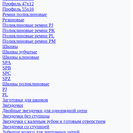
Профиль 47x12
Профиль 55x16
Ремни поликлиновые
Резиновые
Поликлиновые ремни PJ
Поликлиновые ремни PK
Поликлиновые ремни PL
Поликлиновые ремни PM
Шкивы
Шкивы зубчатые
Шкивы клиновые
SPA
SPB
SPC
SPZ
Шкивы поликлиновые
PJ
PL
Заготовки для шкивов
Звёздочки
Двойные звездочки для однорядной цепи
Звездочки без ступицы
Звездочки с каленым зубом и готовым отверстием
Звездочки со ступицей
Зубчатое колесо для ленточных цепей