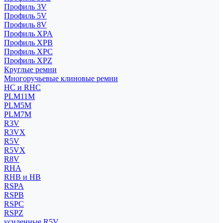
Профиль 3V
Профиль 5V
Профиль 8V
Профиль XPA
Профиль XPB
Профиль XPC
Профиль XPZ
Круглые ремни
Многоручьевые клиновые ремни
HC и RHC
PLM11M
PLM5M
PLM7M
R3V
R3VX
R5V
R5VX
R8V
RHA
RHB и HB
RSPA
RSPB
RSPC
RSPZ
усиленные R5V