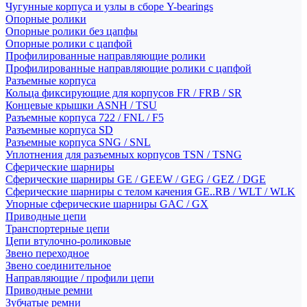
Чугунные корпуса и узлы в сборе Y-bearings
Опорные ролики
Опорные ролики без цапфы
Опорные ролики с цапфой
Профилированные направляющие ролики
Профилированные направляющие ролики с цапфой
Разъемные корпуса
Кольца фиксирующие для корпусов FR / FRB / SR
Концевые крышки ASNH / TSU
Разъемные корпуса 722 / FNL / F5
Разъемные корпуса SD
Разъемные корпуса SNG / SNL
Уплотнения для разъемных корпусов TSN / TSNG
Сферические шарниры
Сферические шарниры GE / GEEW / GEG / GEZ / DGE
Сферические шарниры с телом качения GE..RB / WLT / WLK
Упорные сферические шарниры GAC / GX
Приводные цепи
Транспортерные цепи
Цепи втулочно-роликовые
Звено переходное
Звено соединительное
Направляющие / профили цепи
Приводные ремни
Зубчатые ремни