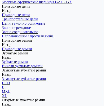
Упорные сферические шарниры GAC / GX
Приводные цепи
Назад
Приводные цепи
Транспортерные цепи
Цепи втулочно-роликовые
Звено переходное
Звено соединительное
Направляющие / профили цепи
Приводные ремни
Назад
Приводные ремни
Зубчатые ремни
Назад
Зубчатые ремни
Викели зубчатых ремней
Замкнутые зубчатые ремни
Назад
Замкнутые зубчатые ремни
HTD
L
MXL
XL
Открытые зубчатые ремни
Назад