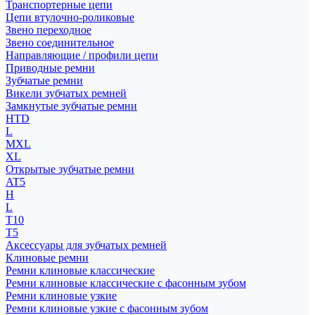
Транспортерные цепи
Цепи втулочно-роликовые
Звено переходное
Звено соединительное
Направляющие / профили цепи
Приводные ремни
Зубчатые ремни
Викели зубчатых ремней
Замкнутые зубчатые ремни
HTD
L
MXL
XL
Открытые зубчатые ремни
AT5
H
L
T10
T5
Аксессуары для зубчатых ремней
Клиновые ремни
Ремни клиновые классические
Ремни клиновые классические с фасонным зубом
Ремни клиновые узкие
Ремни клиновые узкие с фасонным зубом