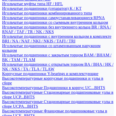
Игольчатые муфты типа HF / HFL
Игольчатые подшипники (сепаратор) K / KT
Игольчатые подшипники комбинированного типа
Игольчатые подшипники самоустанавливающиеся RPNA
Игольчатые подшипники со съемным внутренним кольцом
Игольчатые подшипники без внутреннего кольца BR / RNA /
RNAF / TAF / TR / NK / NKS
Игольчатые подшипники с внутренним кольцом в комплекте
BRI / NA / NAF / NKI / NKIS / TAFI / TRI
Игольчатые подшипники со штампованным наружним
кольцом
Игольчатые подшипники с закрытым торцом BAM / BHAM /
BK / TAM / TLAM
Игольчатые подшипники с открытым торцом BA / BHA / HK /
NK / NKS / TA / TLA / TLAW
Корпусные подшипники Y-bearings и комплектующие
Высокотемпературные корпусные подшипники и узлы в
сборе
Высокотемпературные Подшипники в корпус UC...BHTS
Высокотемпературные Стационарные подшипниковые узлы в
сборе UCP...BHTS
Высокотемпературные Стационарные подшипниковые узлы в
сборе UCPA...BHTS
Высокотемпературные Фланцевые подшипниковые узлы в
сборе UCF...BHTS