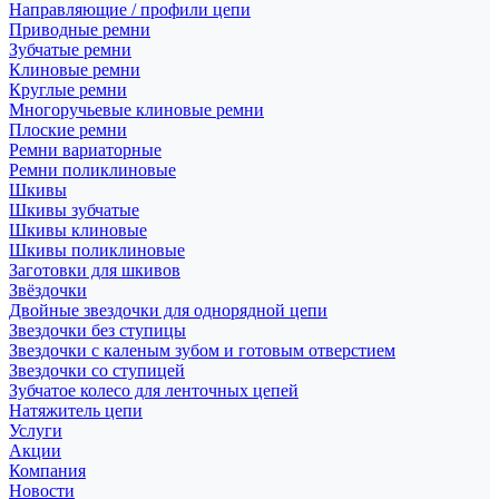
Направляющие / профили цепи
Приводные ремни
Зубчатые ремни
Клиновые ремни
Круглые ремни
Многоручьевые клиновые ремни
Плоские ремни
Ремни вариаторные
Ремни поликлиновые
Шкивы
Шкивы зубчатые
Шкивы клиновые
Шкивы поликлиновые
Заготовки для шкивов
Звёздочки
Двойные звездочки для однорядной цепи
Звездочки без ступицы
Звездочки с каленым зубом и готовым отверстием
Звездочки со ступицей
Зубчатое колесо для ленточных цепей
Натяжитель цепи
Услуги
Акции
Компания
Новости