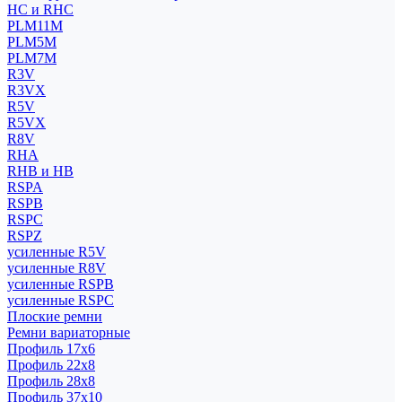
HC и RHC
PLM11M
PLM5M
PLM7M
R3V
R3VX
R5V
R5VX
R8V
RHA
RHB и HB
RSPA
RSPB
RSPC
RSPZ
усиленные R5V
усиленные R8V
усиленные RSPB
усиленные RSPC
Плоские ремни
Ремни вариаторные
Профиль 17x6
Профиль 22x8
Профиль 28x8
Профиль 37x10