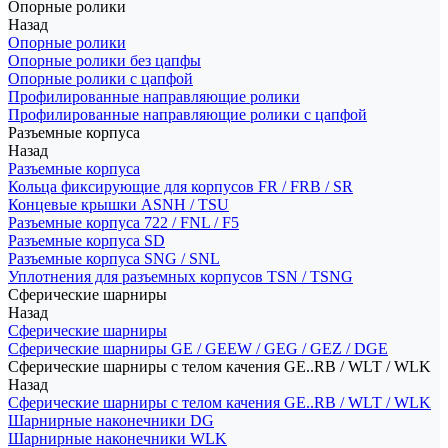
Опорные ролики
Назад
Опорные ролики
Опорные ролики без цапфы
Опорные ролики с цапфой
Профилированные направляющие ролики
Профилированные направляющие ролики с цапфой
Разъемные корпуса
Назад
Разъемные корпуса
Кольца фиксирующие для корпусов FR / FRB / SR
Концевые крышки ASNH / TSU
Разъемные корпуса 722 / FNL / F5
Разъемные корпуса SD
Разъемные корпуса SNG / SNL
Уплотнения для разъемных корпусов TSN / TSNG
Сферические шарниры
Назад
Сферические шарниры
Сферические шарниры GE / GEEW / GEG / GEZ / DGE
Сферические шарниры с телом качения GE..RB / WLT / WLK
Назад
Сферические шарниры с телом качения GE..RB / WLT / WLK
Шарнирные наконечники DG
Шарнирные наконечники WLK