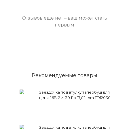
Отзывов ещё нет – ваш может стать
первым
Рекомендуемые товары
Звездочка под втулку тапербуш для
цепи: 16B-2 z=30 1" x 17,02 mm TD12030
(PHS 16B-2 ТВ 30) Sati
Звездочка под втулку тапербуш для