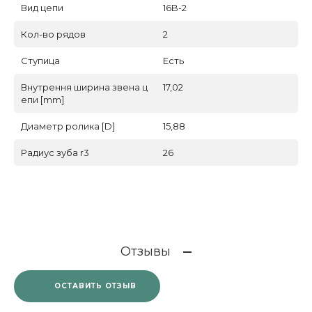
Вид цепи
16B-2
Кол-во рядов
2
Ступица
Есть
Внутрення ширина звена ц
17,02
епи [mm]
Диаметр ролика [D]
15,88
Радиус зуба r3
26
Отзывы
ОСТАВИТЬ ОТЗЫВ