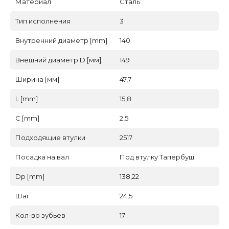
Материал
Сталь
Тип исполнения
3
Внутренний диаметр [mm]
140
Внешний диаметр D [мм]
149
Ширина [мм]
47,7
L [mm]
15,8
C [mm]
2,5
Подходящие втулки
2517
Посадка на вал
Под втулку Тапербуш
Dp [mm]
138,22
Шаг
24,5
Кол-во зубьев
17