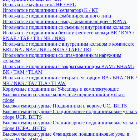
Игольчатые муфты типа HF / HFL
Игольчатые подшипники (сепаратор) K / KT
Игольчатые подшипники комбинированного типа
Игольчатые подшипники самоустанавливающиеся RPNA
Игольчатые подшипники со съемным внутренним кольцом
Игольчатые подшипники без внутреннего кольца BR / RNA /
RNAF / TAF / TR / NK / NKS
Игольчатые подшипники с внутренним кольцом в комплекте
BRI / NA / NAF / NKI / NKIS / TAFI / TRI
Игольчатые подшипники со штампованным наружним
кольцом
Игольчатые подшипники с закрытым торцом BAM / BHAM /
BK / TAM / TLAM
Игольчатые подшипники с открытым торцом BA / BHA / HK /
NK / NKS / TA / TLA / TLAW
Корпусные подшипники Y-bearings и комплектующие
Высокотемпературные корпусные подшипники и узлы в
сборе
Высокотемпературные Подшипники в корпус UC...BHTS
Высокотемпературные Стационарные подшипниковые узлы в
сборе UCP...BHTS
Высокотемпературные Стационарные подшипниковые узлы в
сборе UCPA...BHTS
Высокотемпературные Фланцевые подшипниковые узлы в
сборе UCF...BHTS