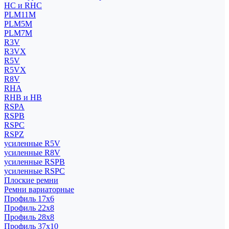
HC и RHC
PLM11M
PLM5M
PLM7M
R3V
R3VX
R5V
R5VX
R8V
RHA
RHB и HB
RSPA
RSPB
RSPC
RSPZ
усиленные R5V
усиленные R8V
усиленные RSPB
усиленные RSPC
Плоские ремни
Ремни вариаторные
Профиль 17x6
Профиль 22x8
Профиль 28x8
Профиль 37x10