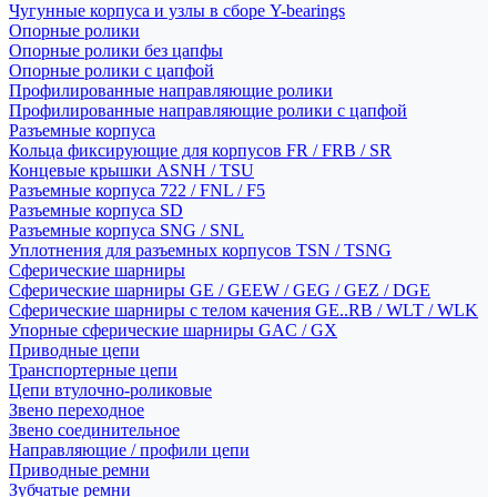
Чугунные корпуса и узлы в сборе Y-bearings
Опорные ролики
Опорные ролики без цапфы
Опорные ролики с цапфой
Профилированные направляющие ролики
Профилированные направляющие ролики с цапфой
Разъемные корпуса
Кольца фиксирующие для корпусов FR / FRB / SR
Концевые крышки ASNH / TSU
Разъемные корпуса 722 / FNL / F5
Разъемные корпуса SD
Разъемные корпуса SNG / SNL
Уплотнения для разъемных корпусов TSN / TSNG
Сферические шарниры
Сферические шарниры GE / GEEW / GEG / GEZ / DGE
Сферические шарниры с телом качения GE..RB / WLT / WLK
Упорные сферические шарниры GAC / GX
Приводные цепи
Транспортерные цепи
Цепи втулочно-роликовые
Звено переходное
Звено соединительное
Направляющие / профили цепи
Приводные ремни
Зубчатые ремни