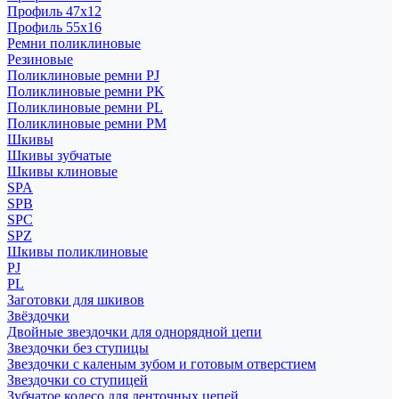
Профиль 47x12
Профиль 55x16
Ремни поликлиновые
Резиновые
Поликлиновые ремни PJ
Поликлиновые ремни PK
Поликлиновые ремни PL
Поликлиновые ремни PM
Шкивы
Шкивы зубчатые
Шкивы клиновые
SPA
SPB
SPC
SPZ
Шкивы поликлиновые
PJ
PL
Заготовки для шкивов
Звёздочки
Двойные звездочки для однорядной цепи
Звездочки без ступицы
Звездочки с каленым зубом и готовым отверстием
Звездочки со ступицей
Зубчатое колесо для ленточных цепей