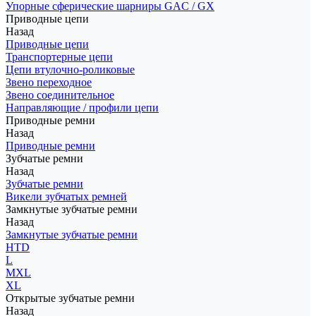
Упорные сферические шарниры GAC / GX
Приводные цепи
Назад
Приводные цепи
Транспортерные цепи
Цепи втулочно-роликовые
Звено переходное
Звено соединительное
Направляющие / профили цепи
Приводные ремни
Назад
Приводные ремни
Зубчатые ремни
Назад
Зубчатые ремни
Викели зубчатых ремней
Замкнутые зубчатые ремни
Назад
Замкнутые зубчатые ремни
HTD
L
MXL
XL
Открытые зубчатые ремни
Назад