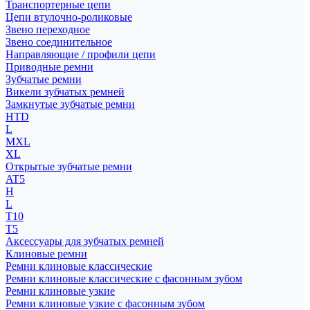
Транспортерные цепи
Цепи втулочно-роликовые
Звено переходное
Звено соединительное
Направляющие / профили цепи
Приводные ремни
Зубчатые ремни
Викели зубчатых ремней
Замкнутые зубчатые ремни
HTD
L
MXL
XL
Открытые зубчатые ремни
AT5
H
L
T10
T5
Аксессуары для зубчатых ремней
Клиновые ремни
Ремни клиновые классические
Ремни клиновые классические с фасонным зубом
Ремни клиновые узкие
Ремни клиновые узкие с фасонным зубом