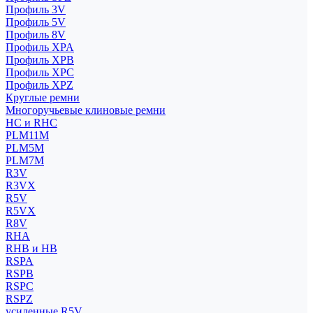
Профиль 3V
Профиль 5V
Профиль 8V
Профиль XPA
Профиль XPB
Профиль XPC
Профиль XPZ
Круглые ремни
Многоручьевые клиновые ремни
HC и RHC
PLM11M
PLM5M
PLM7M
R3V
R3VX
R5V
R5VX
R8V
RHA
RHB и HB
RSPA
RSPB
RSPC
RSPZ
усиленные R5V