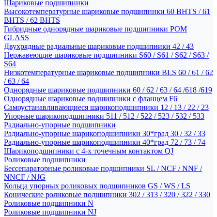
Шариковые подшипники
Высокотемпературные шариковые подшипники 60 BHTS / 61
BHTS / 62 BHTS
Гибридные однорядные шариковые подшипники POM
GLASS
Двухрядные радиальные шариковые подшипники 42 / 43
Нержавеющие шариковые подшипники S60 / S61 / S62 / S63 /
S64
Низкотемпературные шариковые подшипники BLS 60 / 61 / 62
/ 63 / 64
Однорядные шариковые подшипники 60 / 62 / 63 / 64 /618 /619
Однорядные шариковые подшипники с фланцем F6
Самоустанавливающиеся шарикоподшипники 12 / 13 / 22 / 23
Упорные шарикоподшипники 511 / 512 / 522 / 523 / 532 / 533
Радиально-упорные подшипники
Радиально-упорные шарикоподшипники 30*град 30 / 32 / 33
Радиально-упорные шарикоподшипники 40*град 72 / 73 / 74
Шарикоподшипники с 4-х точечным контактом QJ
Роликовые подшипники
Бессепараторные роликовые подшипники SL / NCF / NNF /
NNCF / NJG
Кольца упорных роликовых подшипников GS / WS / LS
Конические роликовые подшипники 302 / 313 / 320 / 322 / 330
Роликовые подшипники N
Роликовые подшипники NJ