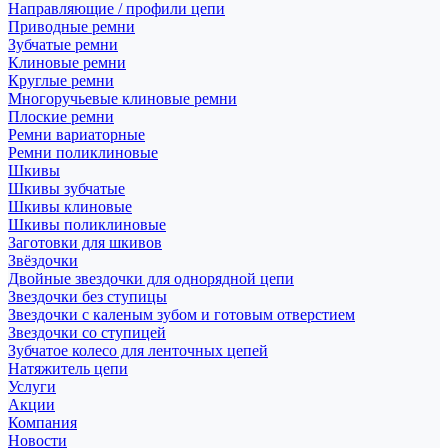
Направляющие / профили цепи
Приводные ремни
Зубчатые ремни
Клиновые ремни
Круглые ремни
Многоручьевые клиновые ремни
Плоские ремни
Ремни вариаторные
Ремни поликлиновые
Шкивы
Шкивы зубчатые
Шкивы клиновые
Шкивы поликлиновые
Заготовки для шкивов
Звёздочки
Двойные звездочки для однорядной цепи
Звездочки без ступицы
Звездочки с каленым зубом и готовым отверстием
Звездочки со ступицей
Зубчатое колесо для ленточных цепей
Натяжитель цепи
Услуги
Акции
Компания
Новости