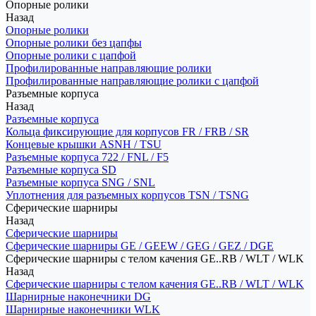
Опорные ролики
Назад
Опорные ролики
Опорные ролики без цапфы
Опорные ролики с цапфой
Профилированные направляющие ролики
Профилированные направляющие ролики с цапфой
Разъемные корпуса
Назад
Разъемные корпуса
Кольца фиксирующие для корпусов FR / FRB / SR
Концевые крышки ASNH / TSU
Разъемные корпуса 722 / FNL / F5
Разъемные корпуса SD
Разъемные корпуса SNG / SNL
Уплотнения для разъемных корпусов TSN / TSNG
Сферические шарниры
Назад
Сферические шарниры
Сферические шарниры GE / GEEW / GEG / GEZ / DGE
Сферические шарниры с телом качения GE..RB / WLT / WLK
Назад
Сферические шарниры с телом качения GE..RB / WLT / WLK
Шарнирные наконечники DG
Шарнирные наконечники WLK