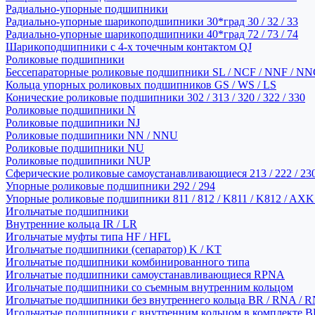
Радиально-упорные подшипники
Радиально-упорные шарикоподшипники 30*град 30 / 32 / 33
Радиально-упорные шарикоподшипники 40*град 72 / 73 / 74
Шарикоподшипники с 4-х точечным контактом QJ
Роликовые подшипники
Бессепараторные роликовые подшипники SL / NCF / NNF / NN
Кольца упорных роликовых подшипников GS / WS / LS
Конические роликовые подшипники 302 / 313 / 320 / 322 / 330
Роликовые подшипники N
Роликовые подшипники NJ
Роликовые подшипники NN / NNU
Роликовые подшипники NU
Роликовые подшипники NUP
Сферические роликовые самоустанавливающиеся 213 / 222 / 230
Упорные роликовые подшипники 292 / 294
Упорные роликовые подшипники 811 / 812 / K811 / K812 / AXK
Игольчатые подшипники
Внутренние кольца IR / LR
Игольчатые муфты типа HF / HFL
Игольчатые подшипники (сепаратор) K / KT
Игольчатые подшипники комбинированного типа
Игольчатые подшипники самоустанавливающиеся RPNA
Игольчатые подшипники со съемным внутренним кольцом
Игольчатые подшипники без внутреннего кольца BR / RNA / R
Игольчатые подшипники с внутренним кольцом в комплекте BRI