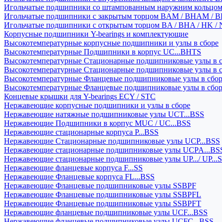
Игольчатые подшипники со штампованным наружним кольцо
Игольчатые подшипники с закрытым торцом BAM / BHAM / B
Игольчатые подшипники с открытым торцом BA / BHA / HK / 
Корпусные подшипники Y-bearings и комплектующие
Высокотемпературные корпусные подшипники и узлы в сборе
Высокотемпературные Подшипники в корпус UC...BHTS
Высокотемпературные Стационарные подшипниковые узлы в с
Высокотемпературные Стационарные подшипниковые узлы в 
Высокотемпературные Фланцевые подшипниковые узлы в сбо
Высокотемпературные Фланцевые подшипниковые узлы в сбо
Концевые крышки для Y-bearings ECY / STC
Нержавеющие корпусные подшипники и узлы в сборе
Нержавеющие натяжные подшипниковые узлы UCT...BSS
Нержавеющие Подшипники в корпус MUC / UC...BSS
Нержавеющие стационарные корпуса P...BSS
Нержавеющие Стационарные подшипниковые узлы UCP...BSS
Нержавеющие стационарные подшипниковые узлы UCPA...BS
Нержавеющие стационарные подшипниковые узлы UP.../ UP...
Нержавеющие фланцевые корпуса F...SS
Нержавеющие Фланцевые корпуса FL...BSS
Нержавеющие Фланцевые подшипниковые узлы SSBPF
Нержавеющие Фланцевые подшипниковые узлы SSBPFL
Нержавеющие Фланцевые подшипниковые узлы SSBPFT
Нержавеющие фланцевые подшипниковые узлы UCF...BSS
Нержавеющие фланцевые подшипниковые узлы UCFC...BSS