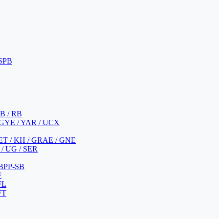
 SPB
 B / RB
 GYE / YAR / UCX
YET / KH / GRAE / GNE
/ UG / SER
 BPP-SB
F
FL
FT