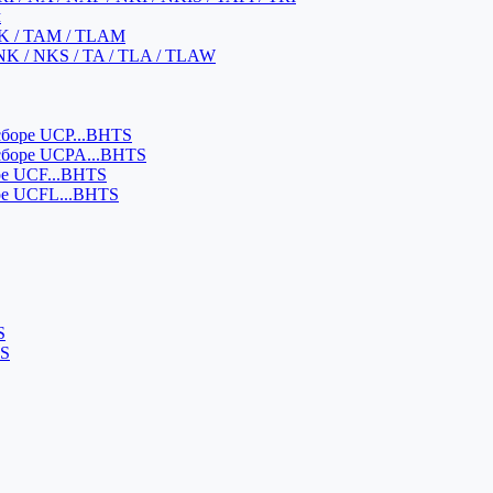
м
K / TAM / TLAM
NK / NKS / TA / TLA / TLAW
боре UCP...BHTS
сборе UCPA...BHTS
ре UCF...BHTS
ре UCFL...BHTS
S
SS