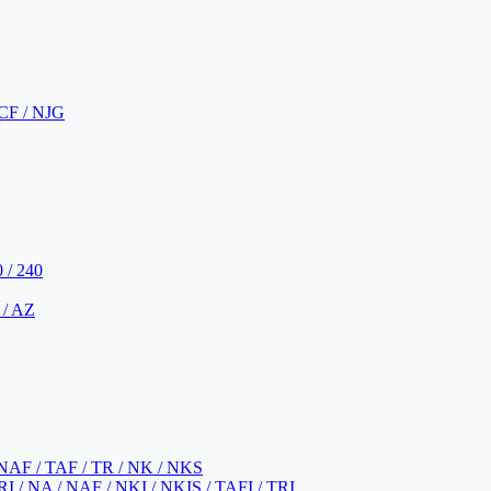
CF / NJG
 / 240
 / AZ
NAF / TAF / TR / NK / NKS
 / NA / NAF / NKI / NKIS / TAFI / TRI