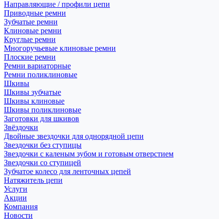
Направляющие / профили цепи
Приводные ремни
Зубчатые ремни
Клиновые ремни
Круглые ремни
Многоручьевые клиновые ремни
Плоские ремни
Ремни вариаторные
Ремни поликлиновые
Шкивы
Шкивы зубчатые
Шкивы клиновые
Шкивы поликлиновые
Заготовки для шкивов
Звёздочки
Двойные звездочки для однорядной цепи
Звездочки без ступицы
Звездочки с каленым зубом и готовым отверстием
Звездочки со ступицей
Зубчатое колесо для ленточных цепей
Натяжитель цепи
Услуги
Акции
Компания
Новости