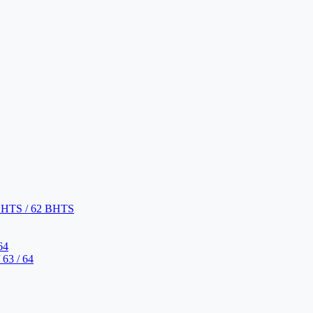
BHTS / 62 BHTS
64
63 / 64