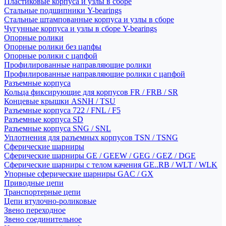
Пластиковые корпуса и узлы в сборе
Стальные подшипники Y-bearings
Стальные штампованные корпуса и узлы в сборе
Чугунные корпуса и узлы в сборе Y-bearings
Опорные ролики
Опорные ролики без цапфы
Опорные ролики с цапфой
Профилированные направляющие ролики
Профилированные направляющие ролики с цапфой
Разъемные корпуса
Кольца фиксирующие для корпусов FR / FRB / SR
Концевые крышки ASNH / TSU
Разъемные корпуса 722 / FNL / F5
Разъемные корпуса SD
Разъемные корпуса SNG / SNL
Уплотнения для разъемных корпусов TSN / TSNG
Сферические шарниры
Сферические шарниры GE / GEEW / GEG / GEZ / DGE
Сферические шарниры с телом качения GE..RB / WLT / WLK
Упорные сферические шарниры GAC / GX
Приводные цепи
Транспортерные цепи
Цепи втулочно-роликовые
Звено переходное
Звено соединительное