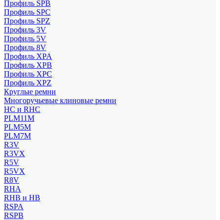
Профиль SPB
Профиль SPC
Профиль SPZ
Профиль 3V
Профиль 5V
Профиль 8V
Профиль XPA
Профиль XPB
Профиль XPC
Профиль XPZ
Круглые ремни
Многоручьевые клиновые ремни
HC и RHC
PLM11M
PLM5M
PLM7M
R3V
R3VX
R5V
R5VX
R8V
RHA
RHB и HB
RSPA
RSPB