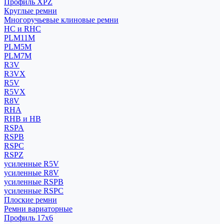
Профиль XPZ
Круглые ремни
Многоручьевые клиновые ремни
HC и RHC
PLM11M
PLM5M
PLM7M
R3V
R3VX
R5V
R5VX
R8V
RHA
RHB и HB
RSPA
RSPB
RSPC
RSPZ
усиленные R5V
усиленные R8V
усиленные RSPB
усиленные RSPC
Плоские ремни
Ремни вариаторные
Профиль 17x6