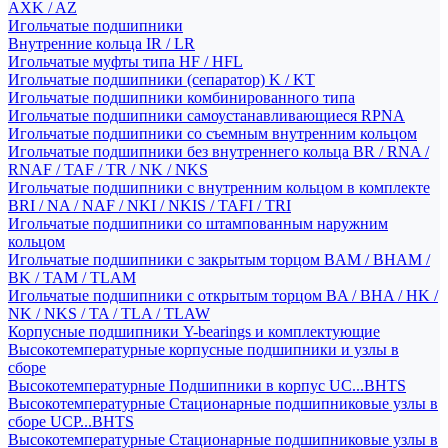
AXK / AZ
Игольчатые подшипники
Внутренние кольца IR / LR
Игольчатые муфты типа HF / HFL
Игольчатые подшипники (сепаратор) K / KT
Игольчатые подшипники комбинированного типа
Игольчатые подшипники самоустанавливающиеся RPNA
Игольчатые подшипники со съемным внутренним кольцом
Игольчатые подшипники без внутреннего кольца BR / RNA /
RNAF / TAF / TR / NK / NKS
Игольчатые подшипники с внутренним кольцом в комплекте
BRI / NA / NAF / NKI / NKIS / TAFI / TRI
Игольчатые подшипники со штампованным наружним
кольцом
Игольчатые подшипники с закрытым торцом BAM / BHAM /
BK / TAM / TLAM
Игольчатые подшипники с открытым торцом BA / BHA / HK /
NK / NKS / TA / TLA / TLAW
Корпусные подшипники Y-bearings и комплектующие
Высокотемпературные корпусные подшипники и узлы в
сборе
Высокотемпературные Подшипники в корпус UC...BHTS
Высокотемпературные Стационарные подшипниковые узлы в
сборе UCP...BHTS
Высокотемпературные Стационарные подшипниковые узлы в