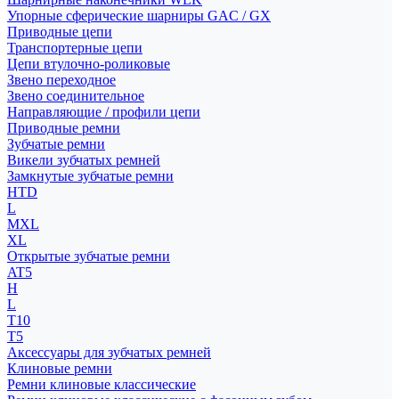
Упорные сферические шарниры GAC / GX
Приводные цепи
Транспортерные цепи
Цепи втулочно-роликовые
Звено переходное
Звено соединительное
Направляющие / профили цепи
Приводные ремни
Зубчатые ремни
Викели зубчатых ремней
Замкнутые зубчатые ремни
HTD
L
MXL
XL
Открытые зубчатые ремни
AT5
H
L
T10
T5
Аксессуары для зубчатых ремней
Клиновые ремни
Ремни клиновые классические