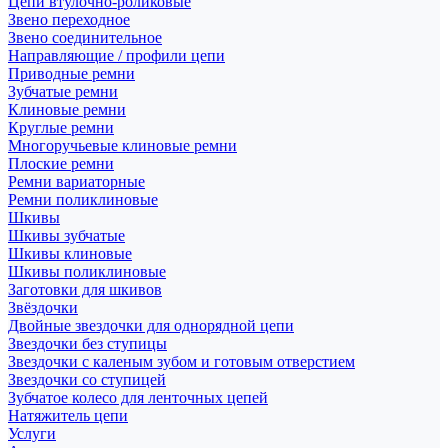
Цепи втулочно-роликовые
Звено переходное
Звено соединительное
Направляющие / профили цепи
Приводные ремни
Зубчатые ремни
Клиновые ремни
Круглые ремни
Многоручьевые клиновые ремни
Плоские ремни
Ремни вариаторные
Ремни поликлиновые
Шкивы
Шкивы зубчатые
Шкивы клиновые
Шкивы поликлиновые
Заготовки для шкивов
Звёздочки
Двойные звездочки для однорядной цепи
Звездочки без ступицы
Звездочки с каленым зубом и готовым отверстием
Звездочки со ступицей
Зубчатое колесо для ленточных цепей
Натяжитель цепи
Услуги