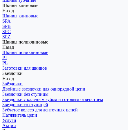
Шкивы зубчатые
Шкивы клиновые
Назад
Шкивы клиновые
SPA
SPB
SPC
SPZ
Шкивы поликлиновые
Назад
Шкивы поликлиновые
PJ
PL
Заготовки для шкивов
Звёздочки
Назад
Звёздочки
Двойные звездочки для однорядной цепи
Звездочки без ступицы
Звездочки с каленым зубом и готовым отверстием
Звездочки со ступицей
Зубчатое колесо для ленточных цепей
Натяжитель цепи
Услуги
Акции