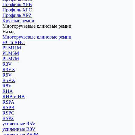
Профиль XPB
Профиль XPC
Профиль XPZ
Круглые ремни
Многоручьевые клиновые ремни
Назад
Многоручьевые клиновые ремни
HC и RHC
PLM11M
PLM5M
PLM7M
R3V
R3VX
R5V
R5VX
R8V
RHA
RHB и HB
RSPA
RSPB
RSPC
RSPZ
усиленные R5V
усиленные R8V
усиленные RSPB