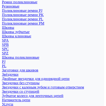
Ремни поликлиновые
Резиновые
Поликлиновые ремни PJ
Поликлиновые ремни PK
Поликлиновые ремни PL
Поликлиновые ремни PM
Шкивы
Шкивы зубчатые
Шкивы клиновые
SPA
SPB
SPC
SPZ
Шкивы поликлиновые
PJ
PL
Заготовки для шкивов
Звёздочки
Двойные звездочки для однорядной цепи
Звездочки без ступицы
Звездочки с каленым зубом и готовым отверстием
Звездочки со ступицей
Зубчатое колесо для ленточных цепей
Натяжитель цепи
Услуги