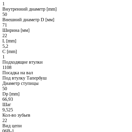
1
Внутренний диаметр [mm]
50
Внешний диаметр D [мм]
71
Ширина [мм]
22
L [mm]
5,2
C [mm]
1
Подходящие втулки
1108
Посадка на вал
Под втулку Тапербуш
Диаметр ступицы
50
Dp [mm]
66,93
Шаг
9,525
Кол-во зубьев
22
Вид цепи
06B-1