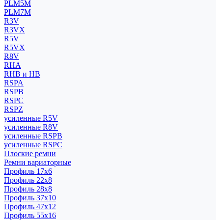
PLM5M
PLM7M
R3V
R3VX
R5V
R5VX
R8V
RHA
RHB и HB
RSPA
RSPB
RSPC
RSPZ
усиленные R5V
усиленные R8V
усиленные RSPB
усиленные RSPC
Плоские ремни
Ремни вариаторные
Профиль 17x6
Профиль 22x8
Профиль 28x8
Профиль 37x10
Профиль 47x12
Профиль 55x16