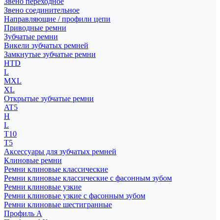
Звено переходное
Звено соединительное
Направляющие / профили цепи
Приводные ремни
Зубчатые ремни
Викели зубчатых ремней
Замкнутые зубчатые ремни
HTD
L
MXL
XL
Открытые зубчатые ремни
AT5
H
L
T10
T5
Аксессуары для зубчатых ремней
Клиновые ремни
Ремни клиновые классические
Ремни клиновые классические с фасонным зубом
Ремни клиновые узкие
Ремни клиновые узкие с фасонным зубом
Ремни клиновые шестигранные
Профиль A