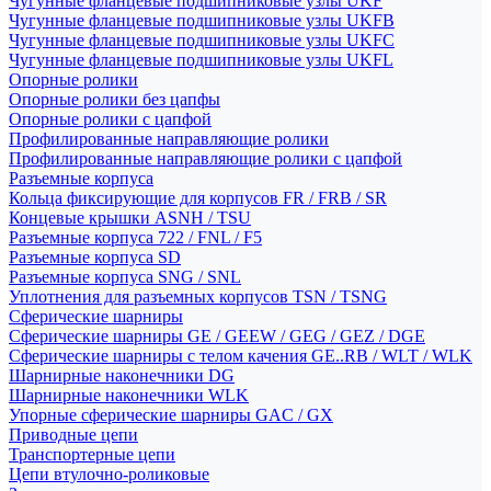
Чугунные фланцевые подшипниковые узлы UKF
Чугунные фланцевые подшипниковые узлы UKFB
Чугунные фланцевые подшипниковые узлы UKFC
Чугунные фланцевые подшипниковые узлы UKFL
Опорные ролики
Опорные ролики без цапфы
Опорные ролики с цапфой
Профилированные направляющие ролики
Профилированные направляющие ролики с цапфой
Разъемные корпуса
Кольца фиксирующие для корпусов FR / FRB / SR
Концевые крышки ASNH / TSU
Разъемные корпуса 722 / FNL / F5
Разъемные корпуса SD
Разъемные корпуса SNG / SNL
Уплотнения для разъемных корпусов TSN / TSNG
Сферические шарниры
Сферические шарниры GE / GEEW / GEG / GEZ / DGE
Сферические шарниры с телом качения GE..RB / WLT / WLK
Шарнирные наконечники DG
Шарнирные наконечники WLK
Упорные сферические шарниры GAC / GX
Приводные цепи
Транспортерные цепи
Цепи втулочно-роликовые