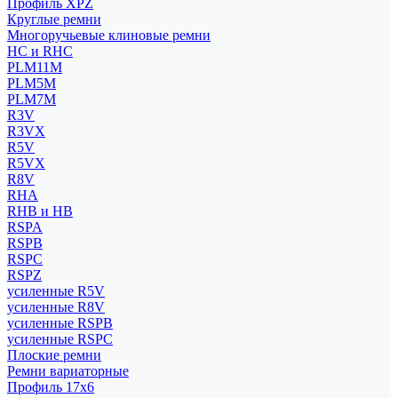
Профиль XPZ
Круглые ремни
Многоручьевые клиновые ремни
HC и RHC
PLM11M
PLM5M
PLM7M
R3V
R3VX
R5V
R5VX
R8V
RHA
RHB и HB
RSPA
RSPB
RSPC
RSPZ
усиленные R5V
усиленные R8V
усиленные RSPB
усиленные RSPC
Плоские ремни
Ремни вариаторные
Профиль 17x6