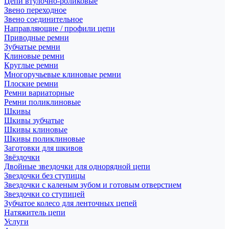
Цепи втулочно-роликовые
Звено переходное
Звено соединительное
Направляющие / профили цепи
Приводные ремни
Зубчатые ремни
Клиновые ремни
Круглые ремни
Многоручьевые клиновые ремни
Плоские ремни
Ремни вариаторные
Ремни поликлиновые
Шкивы
Шкивы зубчатые
Шкивы клиновые
Шкивы поликлиновые
Заготовки для шкивов
Звёздочки
Двойные звездочки для однорядной цепи
Звездочки без ступицы
Звездочки с каленым зубом и готовым отверстием
Звездочки со ступицей
Зубчатое колесо для ленточных цепей
Натяжитель цепи
Услуги