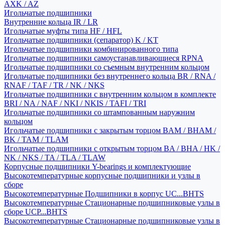
AXK / AZ
Игольчатые подшипники
Внутренние кольца IR / LR
Игольчатые муфты типа HF / HFL
Игольчатые подшипники (сепаратор) K / KT
Игольчатые подшипники комбинированного типа
Игольчатые подшипники самоустанавливающиеся RPNA
Игольчатые подшипники со съемным внутренним кольцом
Игольчатые подшипники без внутреннего кольца BR / RNA /
RNAF / TAF / TR / NK / NKS
Игольчатые подшипники с внутренним кольцом в комплекте
BRI / NA / NAF / NKI / NKIS / TAFI / TRI
Игольчатые подшипники со штампованным наружним
кольцом
Игольчатые подшипники с закрытым торцом BAM / BHAM /
BK / TAM / TLAM
Игольчатые подшипники с открытым торцом BA / BHA / HK /
NK / NKS / TA / TLA / TLAW
Корпусные подшипники Y-bearings и комплектующие
Высокотемпературные корпусные подшипники и узлы в
сборе
Высокотемпературные Подшипники в корпус UC...BHTS
Высокотемпературные Стационарные подшипниковые узлы в
сборе UCP...BHTS
Высокотемпературные Стационарные подшипниковые узлы в