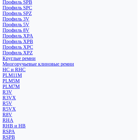
Профиль SPB
Профиль SPC
Профиль SPZ
Профиль 3V
Профиль 5V
Профиль 8V
Профиль XPA
Профиль XPB
Профиль XPC
Профиль XPZ
Круглые ремни
Многоручьевые клиновые ремни
HC и RHC
PLM11M
PLM5M
PLM7M
R3V
R3VX
R5V
R5VX
R8V
RHA
RHB и HB
RSPA
RSPB