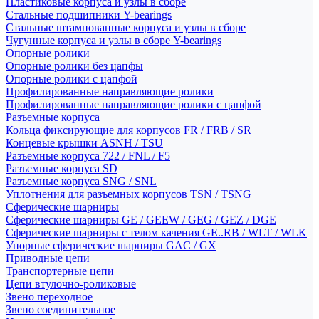
Пластиковые корпуса и узлы в сборе
Стальные подшипники Y-bearings
Стальные штампованные корпуса и узлы в сборе
Чугунные корпуса и узлы в сборе Y-bearings
Опорные ролики
Опорные ролики без цапфы
Опорные ролики с цапфой
Профилированные направляющие ролики
Профилированные направляющие ролики с цапфой
Разъемные корпуса
Кольца фиксирующие для корпусов FR / FRB / SR
Концевые крышки ASNH / TSU
Разъемные корпуса 722 / FNL / F5
Разъемные корпуса SD
Разъемные корпуса SNG / SNL
Уплотнения для разъемных корпусов TSN / TSNG
Сферические шарниры
Сферические шарниры GE / GEEW / GEG / GEZ / DGE
Сферические шарниры с телом качения GE..RB / WLT / WLK
Упорные сферические шарниры GAC / GX
Приводные цепи
Транспортерные цепи
Цепи втулочно-роликовые
Звено переходное
Звено соединительное