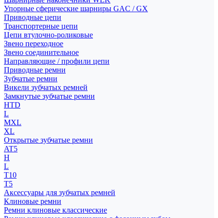
Упорные сферические шарниры GAC / GX
Приводные цепи
Транспортерные цепи
Цепи втулочно-роликовые
Звено переходное
Звено соединительное
Направляющие / профили цепи
Приводные ремни
Зубчатые ремни
Викели зубчатых ремней
Замкнутые зубчатые ремни
HTD
L
MXL
XL
Открытые зубчатые ремни
AT5
H
L
T10
T5
Аксессуары для зубчатых ремней
Клиновые ремни
Ремни клиновые классические