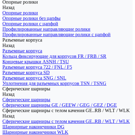
Опорные ролики
Назад
Опорные ролики
Опорные ролики без цапфы
Опорные ролики с цапфой
Профилированные направляющие ролики
Профилированные направляющие ролики с цапфой
Разъемные корпуса
Назад
Разъемные корпуса
Кольца фиксирующие для корпусов FR / FRB / SR
Концевые крышки ASNH / TSU
Разъемные корпуса 722 / FNL / F5
Разъемные корпуса SD
Разъемные корпуса SNG / SNL
Уплотнения для разъемных корпусов TSN / TSNG
Сферические шарниры
Назад
Сферические шарниры
Сферические шарниры GE / GEEW / GEG / GEZ / DGE
Сферические шарниры с телом качения GE..RB / WLT / WLK
Назад
Сферические шарниры с телом качения GE..RB / WLT / WLK
Шарнирные наконечники DG
Шарнирные наконечники WLK