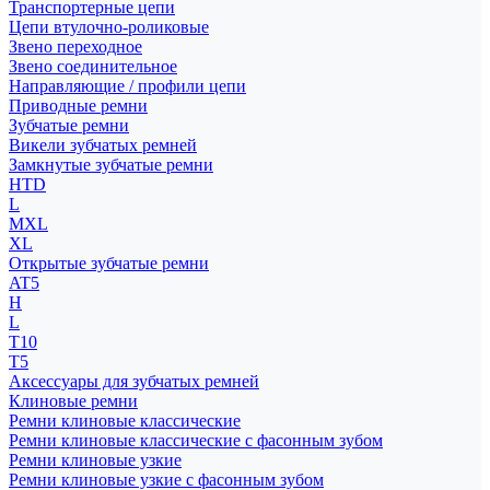
Транспортерные цепи
Цепи втулочно-роликовые
Звено переходное
Звено соединительное
Направляющие / профили цепи
Приводные ремни
Зубчатые ремни
Викели зубчатых ремней
Замкнутые зубчатые ремни
HTD
L
MXL
XL
Открытые зубчатые ремни
AT5
H
L
T10
T5
Аксессуары для зубчатых ремней
Клиновые ремни
Ремни клиновые классические
Ремни клиновые классические с фасонным зубом
Ремни клиновые узкие
Ремни клиновые узкие с фасонным зубом