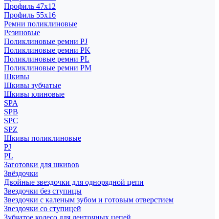
Профиль 47x12
Профиль 55x16
Ремни поликлиновые
Резиновые
Поликлиновые ремни PJ
Поликлиновые ремни PK
Поликлиновые ремни PL
Поликлиновые ремни PM
Шкивы
Шкивы зубчатые
Шкивы клиновые
SPA
SPB
SPC
SPZ
Шкивы поликлиновые
PJ
PL
Заготовки для шкивов
Звёздочки
Двойные звездочки для однорядной цепи
Звездочки без ступицы
Звездочки с каленым зубом и готовым отверстием
Звездочки со ступицей
Зубчатое колесо для ленточных цепей