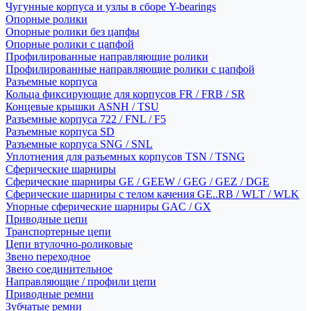
Чугунные корпуса и узлы в сборе Y-bearings
Опорные ролики
Опорные ролики без цапфы
Опорные ролики с цапфой
Профилированные направляющие ролики
Профилированные направляющие ролики с цапфой
Разъемные корпуса
Кольца фиксирующие для корпусов FR / FRB / SR
Концевые крышки ASNH / TSU
Разъемные корпуса 722 / FNL / F5
Разъемные корпуса SD
Разъемные корпуса SNG / SNL
Уплотнения для разъемных корпусов TSN / TSNG
Сферические шарниры
Сферические шарниры GE / GEEW / GEG / GEZ / DGE
Сферические шарниры с телом качения GE..RB / WLT / WLK
Упорные сферические шарниры GAC / GX
Приводные цепи
Транспортерные цепи
Цепи втулочно-роликовые
Звено переходное
Звено соединительное
Направляющие / профили цепи
Приводные ремни
Зубчатые ремни