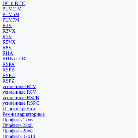
HC и RHC
PLM11M
PLM5M
PLM7M
R3V
R3VX
R5V
R5VX
R8V
RHA
RHB и HB
RSPA
RSPB
RSPC
RSPZ
усиленные R5V
усиленные R8V
усиленные RSPB
усиленные RSPC
Плоские ремни
Ремни вариаторные
Профиль 17x6
Профиль 22x8
Профиль 28x8
Профиль 37x10