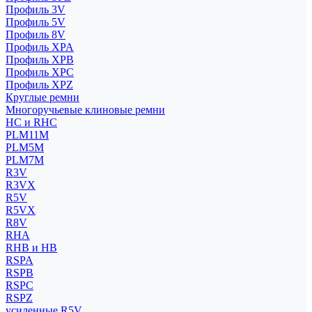
Профиль 3V
Профиль 5V
Профиль 8V
Профиль XPA
Профиль XPB
Профиль XPC
Профиль XPZ
Круглые ремни
Многоручьевые клиновые ремни
HC и RHC
PLM11M
PLM5M
PLM7M
R3V
R3VX
R5V
R5VX
R8V
RHA
RHB и HB
RSPA
RSPB
RSPC
RSPZ
усиленные R5V