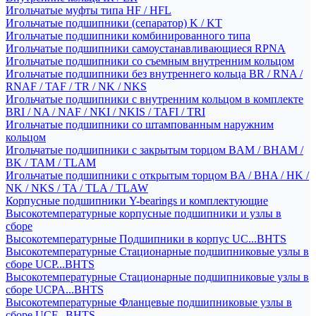
Игольчатые муфты типа HF / HFL
Игольчатые подшипники (сепаратор) K / KT
Игольчатые подшипники комбинированного типа
Игольчатые подшипники самоустанавливающиеся RPNA
Игольчатые подшипники со съемным внутренним кольцом
Игольчатые подшипники без внутреннего кольца BR / RNA /
RNAF / TAF / TR / NK / NKS
Игольчатые подшипники с внутренним кольцом в комплекте
BRI / NA / NAF / NKI / NKIS / TAFI / TRI
Игольчатые подшипники со штампованным наружним
кольцом
Игольчатые подшипники с закрытым торцом BAM / BHAM /
BK / TAM / TLAM
Игольчатые подшипники с открытым торцом BA / BHA / HK /
NK / NKS / TA / TLA / TLAW
Корпусные подшипники Y-bearings и комплектующие
Высокотемпературные корпусные подшипники и узлы в
сборе
Высокотемпературные Подшипники в корпус UC...BHTS
Высокотемпературные Стационарные подшипниковые узлы в
сборе UCP...BHTS
Высокотемпературные Стационарные подшипниковые узлы в
сборе UCPA...BHTS
Высокотемпературные Фланцевые подшипниковые узлы в
сборе UCF...BHTS