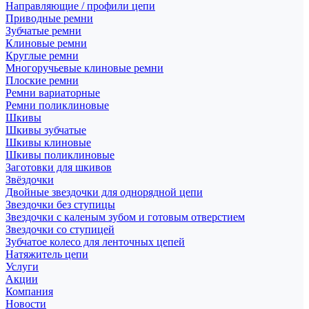
Направляющие / профили цепи
Приводные ремни
Зубчатые ремни
Клиновые ремни
Круглые ремни
Многоручьевые клиновые ремни
Плоские ремни
Ремни вариаторные
Ремни поликлиновые
Шкивы
Шкивы зубчатые
Шкивы клиновые
Шкивы поликлиновые
Заготовки для шкивов
Звёздочки
Двойные звездочки для однорядной цепи
Звездочки без ступицы
Звездочки с каленым зубом и готовым отверстием
Звездочки со ступицей
Зубчатое колесо для ленточных цепей
Натяжитель цепи
Услуги
Акции
Компания
Новости