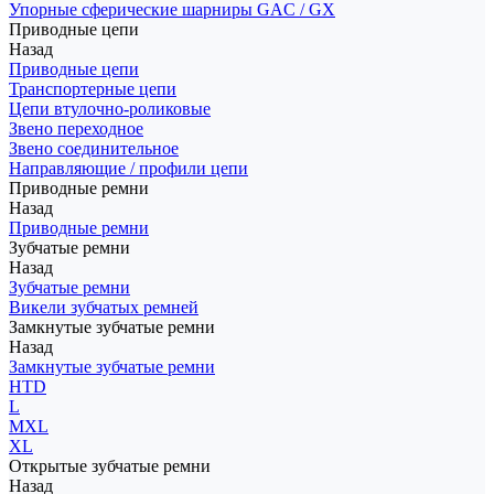
Упорные сферические шарниры GAC / GX
Приводные цепи
Назад
Приводные цепи
Транспортерные цепи
Цепи втулочно-роликовые
Звено переходное
Звено соединительное
Направляющие / профили цепи
Приводные ремни
Назад
Приводные ремни
Зубчатые ремни
Назад
Зубчатые ремни
Викели зубчатых ремней
Замкнутые зубчатые ремни
Назад
Замкнутые зубчатые ремни
HTD
L
MXL
XL
Открытые зубчатые ремни
Назад