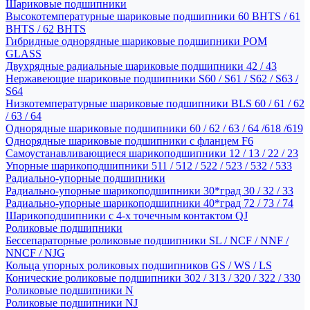
Шариковые подшипники
Высокотемпературные шариковые подшипники 60 BHTS / 61
BHTS / 62 BHTS
Гибридные однорядные шариковые подшипники POM
GLASS
Двухрядные радиальные шариковые подшипники 42 / 43
Нержавеющие шариковые подшипники S60 / S61 / S62 / S63 /
S64
Низкотемпературные шариковые подшипники BLS 60 / 61 / 62
/ 63 / 64
Однорядные шариковые подшипники 60 / 62 / 63 / 64 /618 /619
Однорядные шариковые подшипники с фланцем F6
Самоустанавливающиеся шарикоподшипники 12 / 13 / 22 / 23
Упорные шарикоподшипники 511 / 512 / 522 / 523 / 532 / 533
Радиально-упорные подшипники
Радиально-упорные шарикоподшипники 30*град 30 / 32 / 33
Радиально-упорные шарикоподшипники 40*град 72 / 73 / 74
Шарикоподшипники с 4-х точечным контактом QJ
Роликовые подшипники
Бессепараторные роликовые подшипники SL / NCF / NNF /
NNCF / NJG
Кольца упорных роликовых подшипников GS / WS / LS
Конические роликовые подшипники 302 / 313 / 320 / 322 / 330
Роликовые подшипники N
Роликовые подшипники NJ