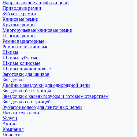
Направляющие / профили цепи
Приводные ремни
Зубчатые ремни
Клиновые ремни
Круглые ремни
Многоручьевые клиновые ремни
Плоские ремни
Ремни вариаторные
Ремни поликлиновые
Шкивы
Шкивы зубчатые
Шкивы клиновые
Шкивы поликлиновые
Заготовки для шкивов
Звёздочки
Двойные звездочки для однорядной цепи
Звездочки без ступицы
Звездочки с каленым зубом и готовым отверстием
Звездочки со ступицей
Зубчатое колесо для ленточных цепей
Натяжитель цепи
Услуги
Акции
Компания
Новости