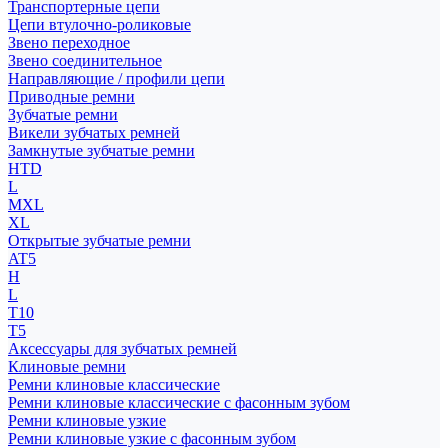
Транспортерные цепи
Цепи втулочно-роликовые
Звено переходное
Звено соединительное
Направляющие / профили цепи
Приводные ремни
Зубчатые ремни
Викели зубчатых ремней
Замкнутые зубчатые ремни
HTD
L
MXL
XL
Открытые зубчатые ремни
AT5
H
L
T10
T5
Аксессуары для зубчатых ремней
Клиновые ремни
Ремни клиновые классические
Ремни клиновые классические с фасонным зубом
Ремни клиновые узкие
Ремни клиновые узкие с фасонным зубом