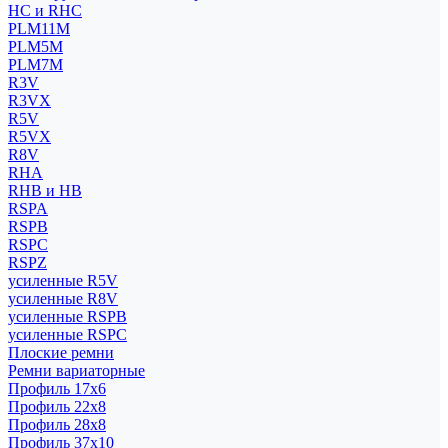
HC и RHC
PLM11M
PLM5M
PLM7M
R3V
R3VX
R5V
R5VX
R8V
RHA
RHB и HB
RSPA
RSPB
RSPC
RSPZ
усиленные R5V
усиленные R8V
усиленные RSPB
усиленные RSPC
Плоские ремни
Ремни вариаторные
Профиль 17x6
Профиль 22x8
Профиль 28x8
Профиль 37x10