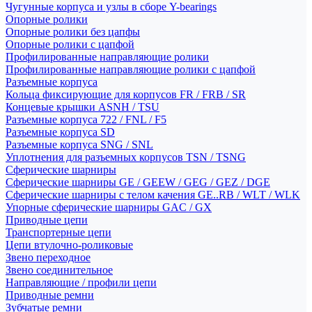
Чугунные корпуса и узлы в сборе Y-bearings
Опорные ролики
Опорные ролики без цапфы
Опорные ролики с цапфой
Профилированные направляющие ролики
Профилированные направляющие ролики с цапфой
Разъемные корпуса
Кольца фиксирующие для корпусов FR / FRB / SR
Концевые крышки ASNH / TSU
Разъемные корпуса 722 / FNL / F5
Разъемные корпуса SD
Разъемные корпуса SNG / SNL
Уплотнения для разъемных корпусов TSN / TSNG
Сферические шарниры
Сферические шарниры GE / GEEW / GEG / GEZ / DGE
Сферические шарниры с телом качения GE..RB / WLT / WLK
Упорные сферические шарниры GAC / GX
Приводные цепи
Транспортерные цепи
Цепи втулочно-роликовые
Звено переходное
Звено соединительное
Направляющие / профили цепи
Приводные ремни
Зубчатые ремни