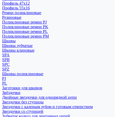
Профиль 47x12
Профиль 55x16
Ремни поликлиновые
Резиновые
Поликлиновые ремни PJ
Поликлиновые ремни PK
Поликлиновые ремни PL
Поликлиновые ремни PM
Шкивы
Шкивы зубчатые
Шкивы клиновые
SPA
SPB
SPC
SPZ
Шкивы поликлиновые
PJ
PL
Заготовки для шкивов
Звёздочки
Двойные звездочки для однорядной цепи
Звездочки без ступицы
Звездочки с каленым зубом и готовым отверстием
Звездочки со ступицей
Зубчатое колесо для ленточных цепей