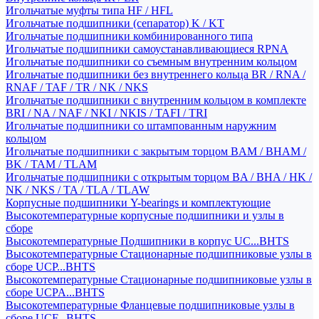
Игольчатые муфты типа HF / HFL
Игольчатые подшипники (сепаратор) K / KT
Игольчатые подшипники комбинированного типа
Игольчатые подшипники самоустанавливающиеся RPNA
Игольчатые подшипники со съемным внутренним кольцом
Игольчатые подшипники без внутреннего кольца BR / RNA /
RNAF / TAF / TR / NK / NKS
Игольчатые подшипники с внутренним кольцом в комплекте
BRI / NA / NAF / NKI / NKIS / TAFI / TRI
Игольчатые подшипники со штампованным наружним
кольцом
Игольчатые подшипники с закрытым торцом BAM / BHAM /
BK / TAM / TLAM
Игольчатые подшипники с открытым торцом BA / BHA / HK /
NK / NKS / TA / TLA / TLAW
Корпусные подшипники Y-bearings и комплектующие
Высокотемпературные корпусные подшипники и узлы в
сборе
Высокотемпературные Подшипники в корпус UC...BHTS
Высокотемпературные Стационарные подшипниковые узлы в
сборе UCP...BHTS
Высокотемпературные Стационарные подшипниковые узлы в
сборе UCPA...BHTS
Высокотемпературные Фланцевые подшипниковые узлы в
сборе UCF...BHTS