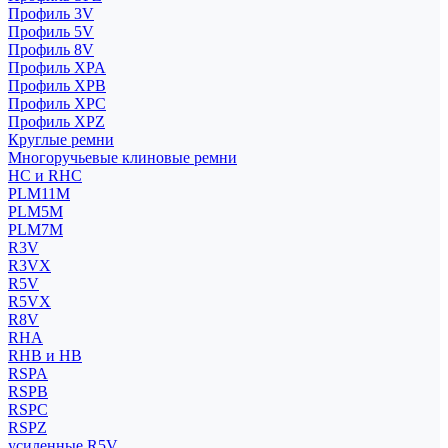
Профиль 3V
Профиль 5V
Профиль 8V
Профиль XPA
Профиль XPB
Профиль XPC
Профиль XPZ
Круглые ремни
Многоручьевые клиновые ремни
HC и RHC
PLM11M
PLM5M
PLM7M
R3V
R3VX
R5V
R5VX
R8V
RHA
RHB и HB
RSPA
RSPB
RSPC
RSPZ
усиленные R5V