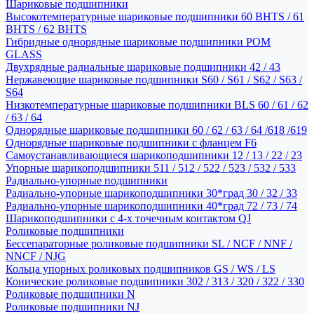
Шариковые подшипники
Высокотемпературные шариковые подшипники 60 BHTS / 61
BHTS / 62 BHTS
Гибридные однорядные шариковые подшипники POM
GLASS
Двухрядные радиальные шариковые подшипники 42 / 43
Нержавеющие шариковые подшипники S60 / S61 / S62 / S63 /
S64
Низкотемпературные шариковые подшипники BLS 60 / 61 / 62
/ 63 / 64
Однорядные шариковые подшипники 60 / 62 / 63 / 64 /618 /619
Однорядные шариковые подшипники с фланцем F6
Самоустанавливающиеся шарикоподшипники 12 / 13 / 22 / 23
Упорные шарикоподшипники 511 / 512 / 522 / 523 / 532 / 533
Радиально-упорные подшипники
Радиально-упорные шарикоподшипники 30*град 30 / 32 / 33
Радиально-упорные шарикоподшипники 40*град 72 / 73 / 74
Шарикоподшипники с 4-х точечным контактом QJ
Роликовые подшипники
Бессепараторные роликовые подшипники SL / NCF / NNF /
NNCF / NJG
Кольца упорных роликовых подшипников GS / WS / LS
Конические роликовые подшипники 302 / 313 / 320 / 322 / 330
Роликовые подшипники N
Роликовые подшипники NJ