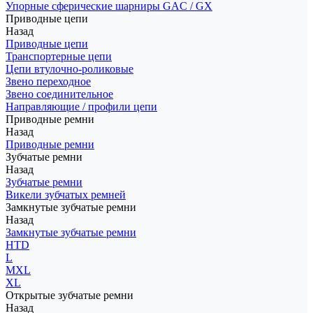
Упорные сферические шарниры GAC / GX
Приводные цепи
Назад
Приводные цепи
Транспортерные цепи
Цепи втулочно-роликовые
Звено переходное
Звено соединительное
Направляющие / профили цепи
Приводные ремни
Назад
Приводные ремни
Зубчатые ремни
Назад
Зубчатые ремни
Викели зубчатых ремней
Замкнутые зубчатые ремни
Назад
Замкнутые зубчатые ремни
HTD
L
MXL
XL
Открытые зубчатые ремни
Назад