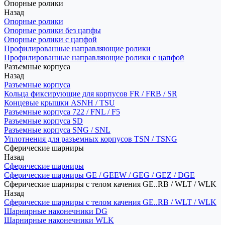
Опорные ролики
Назад
Опорные ролики
Опорные ролики без цапфы
Опорные ролики с цапфой
Профилированные направляющие ролики
Профилированные направляющие ролики с цапфой
Разъемные корпуса
Назад
Разъемные корпуса
Кольца фиксирующие для корпусов FR / FRB / SR
Концевые крышки ASNH / TSU
Разъемные корпуса 722 / FNL / F5
Разъемные корпуса SD
Разъемные корпуса SNG / SNL
Уплотнения для разъемных корпусов TSN / TSNG
Сферические шарниры
Назад
Сферические шарниры
Сферические шарниры GE / GEEW / GEG / GEZ / DGE
Сферические шарниры с телом качения GE..RB / WLT / WLK
Назад
Сферические шарниры с телом качения GE..RB / WLT / WLK
Шарнирные наконечники DG
Шарнирные наконечники WLK