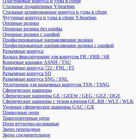
Пластиковые корпуса и узлы в сборе
Стальные подшипники Y-bearings
Стальные штампованные корпуса и узлы в сборе
Чугунные корпуса и узлы в сборе Y-bearings
Опорные ролики
Опорные ролики без цапфы
Опорные ролики с цапфой
Профилированные направляющие ролики
Профилированные направляющие ролики с цапфой
Разъемные корпуса
Кольца фиксирующие для корпусов FR / FRB / SR
Концевые крышки ASNH / TSU
Разъемные корпуса 722 / FNL / F5
Разъемные корпуса SD
Разъемные корпуса SNG / SNL
Уплотнения для разъемных корпусов TSN / TSNG
Сферические шарниры
Сферические шарниры GE / GEEW / GEG / GEZ / DGE
Сферические шарниры с телом качения GE..RB / WLT / WLK
Упорные сферические шарниры GAC / GX
Приводные цепи
Транспортерные цепи
Цепи втулочно-роликовые
Звено переходное
Звено соединительное