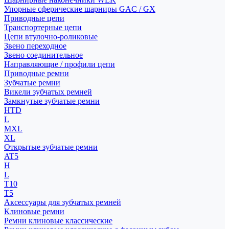
Упорные сферические шарниры GAC / GX
Приводные цепи
Транспортерные цепи
Цепи втулочно-роликовые
Звено переходное
Звено соединительное
Направляющие / профили цепи
Приводные ремни
Зубчатые ремни
Викели зубчатых ремней
Замкнутые зубчатые ремни
HTD
L
MXL
XL
Открытые зубчатые ремни
AT5
H
L
T10
T5
Аксессуары для зубчатых ремней
Клиновые ремни
Ремни клиновые классические