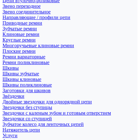
Цепи втулочно-роликовые
Звено переходное
Звено соединительное
Направляющие / профили цепи
Приводные ремни
Зубчатые ремни
Клиновые ремни
Круглые ремни
Многоручьевые клиновые ремни
Плоские ремни
Ремни вариаторные
Ремни поликлиновые
Шкивы
Шкивы зубчатые
Шкивы клиновые
Шкивы поликлиновые
Заготовки для шкивов
Звёздочки
Двойные звездочки для однорядной цепи
Звездочки без ступицы
Звездочки с каленым зубом и готовым отверстием
Звездочки со ступицей
Зубчатое колесо для ленточных цепей
Натяжитель цепи
Услуги