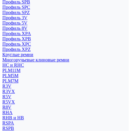
Профиль SPB
Профиль SPC
Профиль SPZ
Профиль 3V
Профиль 5V
Профиль 8V
Профиль XPA
Профиль XPB
Профиль XPC
Профиль XPZ
Круглые ремни
Многоручьевые клиновые ремни
HC и RHC
PLM11M
PLM5M
PLM7M
R3V
R3VX
R5V
R5VX
R8V
RHA
RHB и HB
RSPA
RSPB