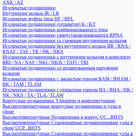
AXK / AZ
Игольчатые подшипники
Внутренние кольца IR / LR
Игольчатые муфты типа HF / HFL
Игольчатые подшипники (сепаратор) K / KT
Игольчатые подшипники комбинированного типа
Игольчатые подшипники самоустанавливающиеся RPNA
Игольчатые подшипники со съемным внутренним кольцом
Игольчатые подшипники без внутреннего кольца BR / RNA /
RNAF / TAF / TR / NK / NKS
Игольчатые подшипники с внутренним кольцом в комплекте
BRI / NA / NAF / NKI / NKIS / TAFI / TRI
Игольчатые подшипники со штампованным наружним
кольцом
Игольчатые подшипники с закрытым торцом BAM / BHAM /
BK / TAM / TLAM
Игольчатые подшипники с открытым торцом BA / BHA / HK /
NK / NKS / TA / TLA / TLAW
Корпусные подшипники Y-bearings и комплектующие
Высокотемпературные корпусные подшипники и узлы в
сборе
Высокотемпературные Подшипники в корпус UC...BHTS
Высокотемпературные Стационарные подшипниковые узлы в
сборе UCP...BHTS
Высокотемпературные Стационарные подшипниковые узлы в