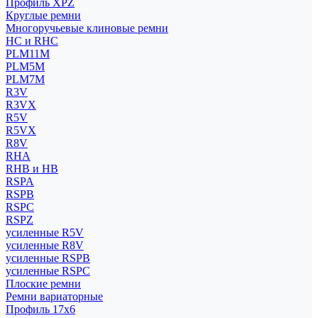
Профиль XPZ
Круглые ремни
Многоручьевые клиновые ремни
HC и RHC
PLM11M
PLM5M
PLM7M
R3V
R3VX
R5V
R5VX
R8V
RHA
RHB и HB
RSPA
RSPB
RSPC
RSPZ
усиленные R5V
усиленные R8V
усиленные RSPB
усиленные RSPC
Плоские ремни
Ремни вариаторные
Профиль 17x6