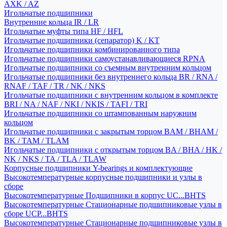
AXK / AZ
Игольчатые подшипники
Внутренние кольца IR / LR
Игольчатые муфты типа HF / HFL
Игольчатые подшипники (сепаратор) K / KT
Игольчатые подшипники комбинированного типа
Игольчатые подшипники самоустанавливающиеся RPNA
Игольчатые подшипники со съемным внутренним кольцом
Игольчатые подшипники без внутреннего кольца BR / RNA /
RNAF / TAF / TR / NK / NKS
Игольчатые подшипники с внутренним кольцом в комплекте
BRI / NA / NAF / NKI / NKIS / TAFI / TRI
Игольчатые подшипники со штампованным наружним
кольцом
Игольчатые подшипники с закрытым торцом BAM / BHAM /
BK / TAM / TLAM
Игольчатые подшипники с открытым торцом BA / BHA / HK /
NK / NKS / TA / TLA / TLAW
Корпусные подшипники Y-bearings и комплектующие
Высокотемпературные корпусные подшипники и узлы в
сборе
Высокотемпературные Подшипники в корпус UC...BHTS
Высокотемпературные Стационарные подшипниковые узлы в
сборе UCP...BHTS
Высокотемпературные Стационарные подшипниковые узлы в