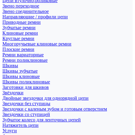
Цепи втулочно-роликовые
Звено переходное
Звено соединительное
Направляющие / профили цепи
Приводные ремни
Зубчатые ремни
Клиновые ремни
Круглые ремни
Многоручьевые клиновые ремни
Плоские ремни
Ремни вариаторные
Ремни поликлиновые
Шкивы
Шкивы зубчатые
Шкивы клиновые
Шкивы поликлиновые
Заготовки для шкивов
Звёздочки
Двойные звездочки для однорядной цепи
Звездочки без ступицы
Звездочки с каленым зубом и готовым отверстием
Звездочки со ступицей
Зубчатое колесо для ленточных цепей
Натяжитель цепи
Услуги