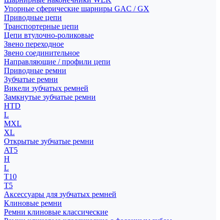
Упорные сферические шарниры GAC / GX
Приводные цепи
Транспортерные цепи
Цепи втулочно-роликовые
Звено переходное
Звено соединительное
Направляющие / профили цепи
Приводные ремни
Зубчатые ремни
Викели зубчатых ремней
Замкнутые зубчатые ремни
HTD
L
MXL
XL
Открытые зубчатые ремни
AT5
H
L
T10
T5
Аксессуары для зубчатых ремней
Клиновые ремни
Ремни клиновые классические