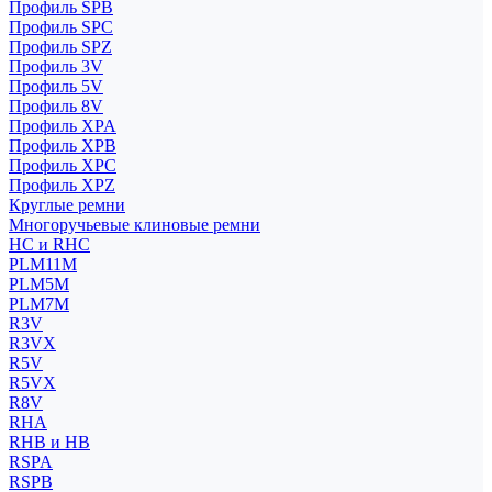
Профиль SPB
Профиль SPC
Профиль SPZ
Профиль 3V
Профиль 5V
Профиль 8V
Профиль XPA
Профиль XPB
Профиль XPC
Профиль XPZ
Круглые ремни
Многоручьевые клиновые ремни
HC и RHC
PLM11M
PLM5M
PLM7M
R3V
R3VX
R5V
R5VX
R8V
RHA
RHB и HB
RSPA
RSPB