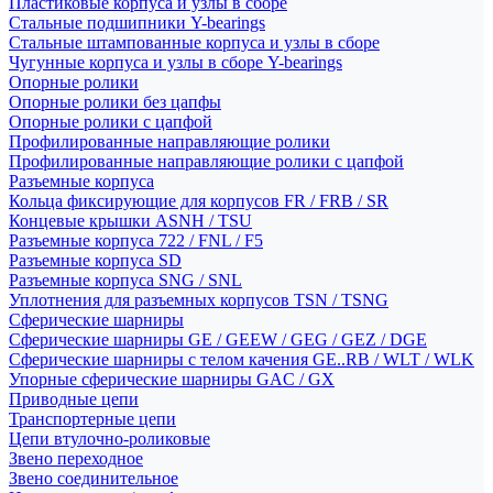
Пластиковые корпуса и узлы в сборе
Стальные подшипники Y-bearings
Стальные штампованные корпуса и узлы в сборе
Чугунные корпуса и узлы в сборе Y-bearings
Опорные ролики
Опорные ролики без цапфы
Опорные ролики с цапфой
Профилированные направляющие ролики
Профилированные направляющие ролики с цапфой
Разъемные корпуса
Кольца фиксирующие для корпусов FR / FRB / SR
Концевые крышки ASNH / TSU
Разъемные корпуса 722 / FNL / F5
Разъемные корпуса SD
Разъемные корпуса SNG / SNL
Уплотнения для разъемных корпусов TSN / TSNG
Сферические шарниры
Сферические шарниры GE / GEEW / GEG / GEZ / DGE
Сферические шарниры с телом качения GE..RB / WLT / WLK
Упорные сферические шарниры GAC / GX
Приводные цепи
Транспортерные цепи
Цепи втулочно-роликовые
Звено переходное
Звено соединительное