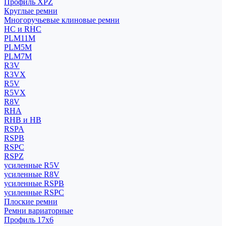
Профиль XPZ
Круглые ремни
Многоручьевые клиновые ремни
HC и RHC
PLM11M
PLM5M
PLM7M
R3V
R3VX
R5V
R5VX
R8V
RHA
RHB и HB
RSPA
RSPB
RSPC
RSPZ
усиленные R5V
усиленные R8V
усиленные RSPB
усиленные RSPC
Плоские ремни
Ремни вариаторные
Профиль 17x6