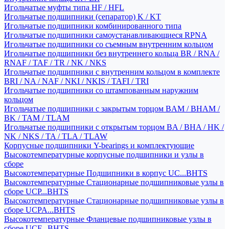
Игольчатые муфты типа HF / HFL
Игольчатые подшипники (сепаратор) K / KT
Игольчатые подшипники комбинированного типа
Игольчатые подшипники самоустанавливающиеся RPNA
Игольчатые подшипники со съемным внутренним кольцом
Игольчатые подшипники без внутреннего кольца BR / RNA /
RNAF / TAF / TR / NK / NKS
Игольчатые подшипники с внутренним кольцом в комплекте
BRI / NA / NAF / NKI / NKIS / TAFI / TRI
Игольчатые подшипники со штампованным наружним
кольцом
Игольчатые подшипники с закрытым торцом BAM / BHAM /
BK / TAM / TLAM
Игольчатые подшипники с открытым торцом BA / BHA / HK /
NK / NKS / TA / TLA / TLAW
Корпусные подшипники Y-bearings и комплектующие
Высокотемпературные корпусные подшипники и узлы в
сборе
Высокотемпературные Подшипники в корпус UC...BHTS
Высокотемпературные Стационарные подшипниковые узлы в
сборе UCP...BHTS
Высокотемпературные Стационарные подшипниковые узлы в
сборе UCPA...BHTS
Высокотемпературные Фланцевые подшипниковые узлы в
сборе UCF...BHTS