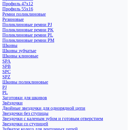
Профиль 47x12
Профиль 55x16
Ремни поликлиновые
Резиновые
Поликлиновые ремни PJ
Поликлиновые ремни PK
Поликлиновые ремни PL
Поликлиновые ремни PM
Шкивы
Шкивы зубчатые
Шкивы клиновые
SPA
SPB
SPC
SPZ
Шкивы поликлиновые
PJ
PL
Заготовки для шкивов
Звёздочки
Двойные звездочки для однорядной цепи
Звездочки без ступицы
Звездочки с каленым зубом и готовым отверстием
Звездочки со ступицей
Зубчатое колесо для ленточных цепей