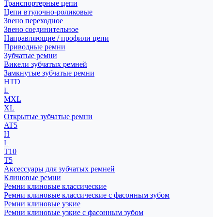
Транспортерные цепи
Цепи втулочно-роликовые
Звено переходное
Звено соединительное
Направляющие / профили цепи
Приводные ремни
Зубчатые ремни
Викели зубчатых ремней
Замкнутые зубчатые ремни
HTD
L
MXL
XL
Открытые зубчатые ремни
AT5
H
L
T10
T5
Аксессуары для зубчатых ремней
Клиновые ремни
Ремни клиновые классические
Ремни клиновые классические с фасонным зубом
Ремни клиновые узкие
Ремни клиновые узкие с фасонным зубом