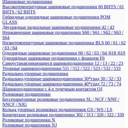
Шариковые подшипники
Высокотемпературные шариковые подшипники 60 BHTS / 61
BHTS / 62 BHTS
Гибридные однорядные шариковые подшипники POM
GLASS
Двухрядные радиальные шариковые подшипники 42 / 43
Нержавеющие шариковые подшипники S60 / S61 / S62 / S63 /
S64
Низкотемпературные шариковые подшипники BLS 60 / 61 / 62
/ 63 / 64
Однорядные шариковые подшипники 60 / 62 / 63 / 64 /618 /619
Однорядные шариковые подшипники с фланцем F6
Самоустанавливающиеся шарикоподшипники 12 / 13 / 22 / 23
Упорные шарикоподшипники 511 / 512 / 522 / 523 / 532 / 533
Радиально-упорные подшипники
Радиально-упорные шарикоподшипники 30*град 30 / 32 / 33
Радиально-упорные шарикоподшипники 40*град 72 / 73 / 74
Шарикоподшипники с 4-х точечным контактом QJ
Роликовые подшипники
Бессепараторные роликовые подшипники SL / NCF / NNF /
NNCF / NJG
Кольца упорных роликовых подшипников GS / WS / LS
Конические роликовые подшипники 302 / 313 / 320 / 322 / 330
Роликовые подшипники N
Роликовые подшипники NJ