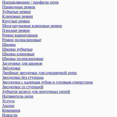
Направляющие / профили цепи
Приводные ремни
Зубчатые ремни
Клиновые ремни
Круглые ремни
Многоручьевые клиновые ремни
Плоские ремни
Ремни вариаторные
Ремни поликлиновые
Шкивы
Шкивы зубчатые
Шкивы клиновые
Шкивы поликлиновые
Заготовки для шкивов
Звёздочки
Двойные звездочки для однорядной цепи
Звездочки без ступицы
Звездочки с каленым зубом и готовым отверстием
Звездочки со ступицей
Зубчатое колесо для ленточных цепей
Натяжитель цепи
Услуги
Акции
Компания
Новости