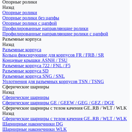
Опорные ролики
Назад
Опорные ролики
Опорные ролики без цапфы
Опорные ролики с цапфой
Профилированные направляющие ролики
Профилированные направляющие ролики с цапфой
Разъемные корпуса
Назад
Разъемные корпуса
Кольца фиксирующие для корпусов FR / FRB / SR
Концевые крышки ASNH / TSU
Разъемные корпуса 722 / FNL / F5
Разъемные корпуса SD
Разъемные корпуса SNG / SNL
Уплотнения для разъемных корпусов TSN / TSNG
Сферические шарниры
Назад
Сферические шарниры
Сферические шарниры GE / GEEW / GEG / GEZ / DGE
Сферические шарниры с телом качения GE..RB / WLT / WLK
Назад
Сферические шарниры с телом качения GE..RB / WLT / WLK
Шарнирные наконечники DG
Шарнирные наконечники WLK