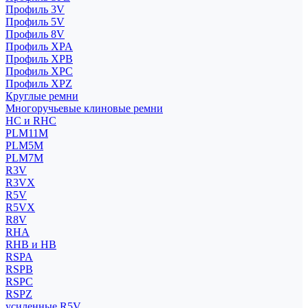
Профиль 3V
Профиль 5V
Профиль 8V
Профиль XPA
Профиль XPB
Профиль XPC
Профиль XPZ
Круглые ремни
Многоручьевые клиновые ремни
HC и RHC
PLM11M
PLM5M
PLM7M
R3V
R3VX
R5V
R5VX
R8V
RHA
RHB и HB
RSPA
RSPB
RSPC
RSPZ
усиленные R5V