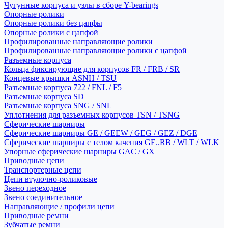
Чугунные корпуса и узлы в сборе Y-bearings
Опорные ролики
Опорные ролики без цапфы
Опорные ролики с цапфой
Профилированные направляющие ролики
Профилированные направляющие ролики с цапфой
Разъемные корпуса
Кольца фиксирующие для корпусов FR / FRB / SR
Концевые крышки ASNH / TSU
Разъемные корпуса 722 / FNL / F5
Разъемные корпуса SD
Разъемные корпуса SNG / SNL
Уплотнения для разъемных корпусов TSN / TSNG
Сферические шарниры
Сферические шарниры GE / GEEW / GEG / GEZ / DGE
Сферические шарниры с телом качения GE..RB / WLT / WLK
Упорные сферические шарниры GAC / GX
Приводные цепи
Транспортерные цепи
Цепи втулочно-роликовые
Звено переходное
Звено соединительное
Направляющие / профили цепи
Приводные ремни
Зубчатые ремни