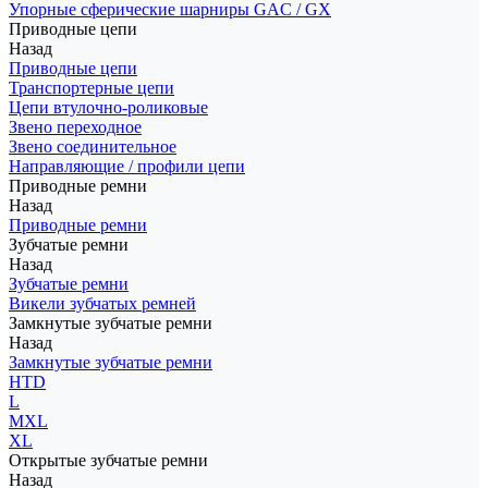
Упорные сферические шарниры GAC / GX
Приводные цепи
Назад
Приводные цепи
Транспортерные цепи
Цепи втулочно-роликовые
Звено переходное
Звено соединительное
Направляющие / профили цепи
Приводные ремни
Назад
Приводные ремни
Зубчатые ремни
Назад
Зубчатые ремни
Викели зубчатых ремней
Замкнутые зубчатые ремни
Назад
Замкнутые зубчатые ремни
HTD
L
MXL
XL
Открытые зубчатые ремни
Назад