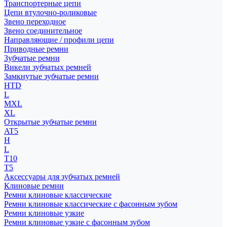
Транспортерные цепи
Цепи втулочно-роликовые
Звено переходное
Звено соединительное
Направляющие / профили цепи
Приводные ремни
Зубчатые ремни
Викели зубчатых ремней
Замкнутые зубчатые ремни
HTD
L
MXL
XL
Открытые зубчатые ремни
AT5
H
L
T10
T5
Аксессуары для зубчатых ремней
Клиновые ремни
Ремни клиновые классические
Ремни клиновые классические с фасонным зубом
Ремни клиновые узкие
Ремни клиновые узкие с фасонным зубом