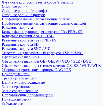
Чугунные корпуса и узлы в сборе Y-bearings
Опорные ролики
Опорные ролики без цапфы
Опорные ролики с цапфой
Профилированные направляющие ролики
Профилированные направляющие ролики с цапфой
Разъемные корпуса
Кольца фиксирующие для корпусов FR / FRB / SR
Концевые крышки ASNH / TSU
Разъемные корпуса 722 / FNL / F5
Разъемные корпуса SD
Разъемные корпуса SNG / SNL
Уплотнения для разъемных корпусов TSN / TSNG
Сферические шарниры
Сферические шарниры GE / GEEW / GEG / GEZ / DGE
Сферические шарниры с телом качения GE..RB / WLT / WLK
Упорные сферические шарниры GAC / GX
Приводные цепи
Транспортерные цепи
Цепи втулочно-роликовые
Звено переходное
Звено соединительное
Направляющие / профили цепи
Приводные ремни
Зубчатые ремни