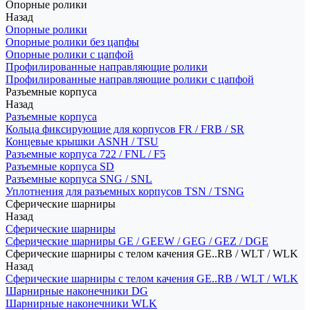
Опорные ролики
Назад
Опорные ролики
Опорные ролики без цапфы
Опорные ролики с цапфой
Профилированные направляющие ролики
Профилированные направляющие ролики с цапфой
Разъемные корпуса
Назад
Разъемные корпуса
Кольца фиксирующие для корпусов FR / FRB / SR
Концевые крышки ASNH / TSU
Разъемные корпуса 722 / FNL / F5
Разъемные корпуса SD
Разъемные корпуса SNG / SNL
Уплотнения для разъемных корпусов TSN / TSNG
Сферические шарниры
Назад
Сферические шарниры
Сферические шарниры GE / GEEW / GEG / GEZ / DGE
Сферические шарниры с телом качения GE..RB / WLT / WLK
Назад
Сферические шарниры с телом качения GE..RB / WLT / WLK
Шарнирные наконечники DG
Шарнирные наконечники WLK