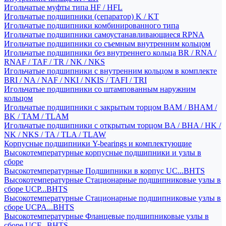
Игольчатые муфты типа HF / HFL
Игольчатые подшипники (сепаратор) K / KT
Игольчатые подшипники комбинированного типа
Игольчатые подшипники самоустанавливающиеся RPNA
Игольчатые подшипники со съемным внутренним кольцом
Игольчатые подшипники без внутреннего кольца BR / RNA /
RNAF / TAF / TR / NK / NKS
Игольчатые подшипники с внутренним кольцом в комплекте
BRI / NA / NAF / NKI / NKIS / TAFI / TRI
Игольчатые подшипники со штампованным наружним
кольцом
Игольчатые подшипники с закрытым торцом BAM / BHAM /
BK / TAM / TLAM
Игольчатые подшипники с открытым торцом BA / BHA / HK /
NK / NKS / TA / TLA / TLAW
Корпусные подшипники Y-bearings и комплектующие
Высокотемпературные корпусные подшипники и узлы в
сборе
Высокотемпературные Подшипники в корпус UC...BHTS
Высокотемпературные Стационарные подшипниковые узлы в
сборе UCP...BHTS
Высокотемпературные Стационарные подшипниковые узлы в
сборе UCPA...BHTS
Высокотемпературные Фланцевые подшипниковые узлы в
сборе UCF...BHTS