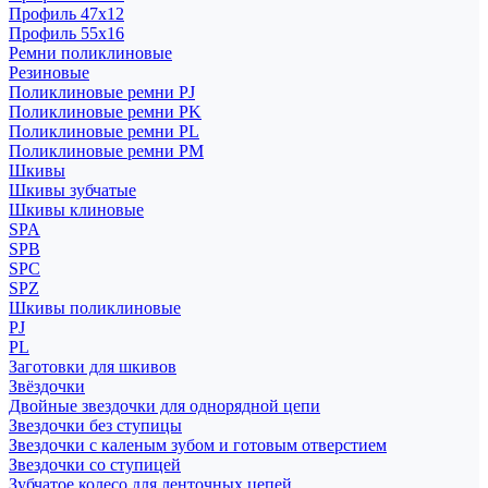
Профиль 47x12
Профиль 55x16
Ремни поликлиновые
Резиновые
Поликлиновые ремни PJ
Поликлиновые ремни PK
Поликлиновые ремни PL
Поликлиновые ремни PM
Шкивы
Шкивы зубчатые
Шкивы клиновые
SPA
SPB
SPC
SPZ
Шкивы поликлиновые
PJ
PL
Заготовки для шкивов
Звёздочки
Двойные звездочки для однорядной цепи
Звездочки без ступицы
Звездочки с каленым зубом и готовым отверстием
Звездочки со ступицей
Зубчатое колесо для ленточных цепей