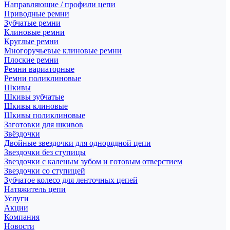
Направляющие / профили цепи
Приводные ремни
Зубчатые ремни
Клиновые ремни
Круглые ремни
Многоручьевые клиновые ремни
Плоские ремни
Ремни вариаторные
Ремни поликлиновые
Шкивы
Шкивы зубчатые
Шкивы клиновые
Шкивы поликлиновые
Заготовки для шкивов
Звёздочки
Двойные звездочки для однорядной цепи
Звездочки без ступицы
Звездочки с каленым зубом и готовым отверстием
Звездочки со ступицей
Зубчатое колесо для ленточных цепей
Натяжитель цепи
Услуги
Акции
Компания
Новости