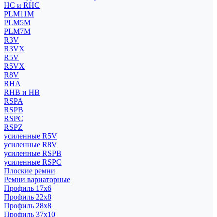
HC и RHC
PLM11M
PLM5M
PLM7M
R3V
R3VX
R5V
R5VX
R8V
RHA
RHB и HB
RSPA
RSPB
RSPC
RSPZ
усиленные R5V
усиленные R8V
усиленные RSPB
усиленные RSPC
Плоские ремни
Ремни вариаторные
Профиль 17x6
Профиль 22x8
Профиль 28x8
Профиль 37x10