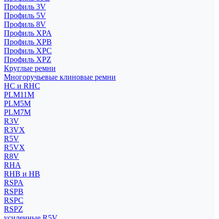
Профиль 3V
Профиль 5V
Профиль 8V
Профиль XPA
Профиль XPB
Профиль XPC
Профиль XPZ
Круглые ремни
Многоручьевые клиновые ремни
HC и RHC
PLM11M
PLM5M
PLM7M
R3V
R3VX
R5V
R5VX
R8V
RHA
RHB и HB
RSPA
RSPB
RSPC
RSPZ
усиленные R5V