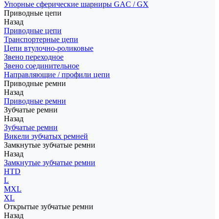
Упорные сферические шарниры GAC / GX
Приводные цепи
Назад
Приводные цепи
Транспортерные цепи
Цепи втулочно-роликовые
Звено переходное
Звено соединительное
Направляющие / профили цепи
Приводные ремни
Назад
Приводные ремни
Зубчатые ремни
Назад
Зубчатые ремни
Викели зубчатых ремней
Замкнутые зубчатые ремни
Назад
Замкнутые зубчатые ремни
HTD
L
MXL
XL
Открытые зубчатые ремни
Назад