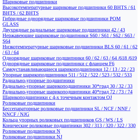
Шариковые подшипники
Высокотемпературные шариковые подшипники 60 BHTS / 61
BHTS / 62 BHTS
Гибридные однорядные шариковые подшипники POM
GLASS
Двухрядные радиальные шариковые подшипники 42 / 43
Нержавеющие шариковые подшипники S60 / S61 / S62 / S63 /
S64
Низкотемпературные шариковые подшипники BLS 60 / 61 / 62
/ 63 / 64
Однорядные шариковые подшипники 60 / 62 / 63 / 64 /618 /619
Однорядные шариковые подшипники с фланцем F6
Самоустанавливающиеся шарикоподшипники 12 / 13 / 22 / 23
Упорные шарикоподшипники 511 / 512 / 522 / 523 / 532 / 533
Радиально-упорные подшипники
Радиально-упорные шарикоподшипники 30*град 30 / 32 / 33
Радиально-упорные шарикоподшипники 40*град 72 / 73 / 74
Шарикоподшипники с 4-х точечным контактом QJ
Роликовые подшипники
Бессепараторные роликовые подшипники SL / NCF / NNF /
NNCF / NJG
Кольца упорных роликовых подшипников GS / WS / LS
Конические роликовые подшипники 302 / 313 / 320 / 322 / 330
Роликовые подшипники N
Роликовые подшипники NJ