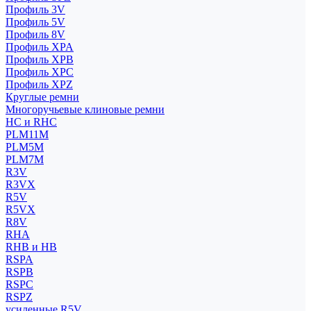
Профиль 3V
Профиль 5V
Профиль 8V
Профиль XPA
Профиль XPB
Профиль XPC
Профиль XPZ
Круглые ремни
Многоручьевые клиновые ремни
HC и RHC
PLM11M
PLM5M
PLM7M
R3V
R3VX
R5V
R5VX
R8V
RHA
RHB и HB
RSPA
RSPB
RSPC
RSPZ
усиленные R5V