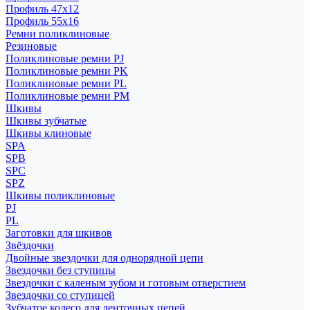
Профиль 47x12
Профиль 55x16
Ремни поликлиновые
Резиновые
Поликлиновые ремни PJ
Поликлиновые ремни PK
Поликлиновые ремни PL
Поликлиновые ремни PM
Шкивы
Шкивы зубчатые
Шкивы клиновые
SPA
SPB
SPC
SPZ
Шкивы поликлиновые
PJ
PL
Заготовки для шкивов
Звёздочки
Двойные звездочки для однорядной цепи
Звездочки без ступицы
Звездочки с каленым зубом и готовым отверстием
Звездочки со ступицей
Зубчатое колесо для ленточных цепей