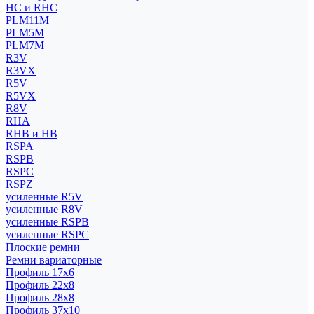
HC и RHC
PLM11M
PLM5M
PLM7M
R3V
R3VX
R5V
R5VX
R8V
RHA
RHB и HB
RSPA
RSPB
RSPC
RSPZ
усиленные R5V
усиленные R8V
усиленные RSPB
усиленные RSPC
Плоские ремни
Ремни вариаторные
Профиль 17x6
Профиль 22x8
Профиль 28x8
Профиль 37x10