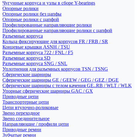
Чугунные корпуса и узлы в сборе Y-bearings
Опорные ролики
Опорные ролики без цапфы
Опорные ролики с цапфой
Профилированные направляющие ролики
Профилированные направляющие ролики с цапфой
Разъемные корпуса
Кольца фиксирующие для корпусов FR / FRB / SR
Концевые крышки ASNH / TSU
Разъемные корпуса 722 / FNL / F5
Разъемные корпуса SD
Разъемные корпуса SNG / SNL
Уплотнения для разъемных корпусов TSN / TSNG
Сферические шарниры
Сферические шарниры GE / GEEW / GEG / GEZ / DGE
Сферические шарниры с телом качения GE..RB / WLT / WLK
Упорные сферические шарниры GAC / GX
Приводные цепи
Транспортерные цепи
Цепи втулочно-роликовые
Звено переходное
Звено соединительное
Направляющие / профили цепи
Приводные ремни
Зубчатые ремни