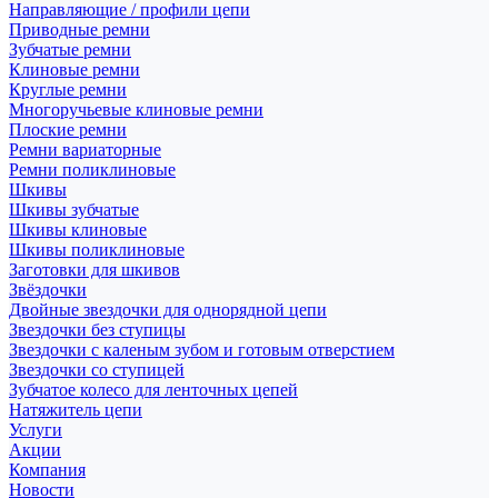
Направляющие / профили цепи
Приводные ремни
Зубчатые ремни
Клиновые ремни
Круглые ремни
Многоручьевые клиновые ремни
Плоские ремни
Ремни вариаторные
Ремни поликлиновые
Шкивы
Шкивы зубчатые
Шкивы клиновые
Шкивы поликлиновые
Заготовки для шкивов
Звёздочки
Двойные звездочки для однорядной цепи
Звездочки без ступицы
Звездочки с каленым зубом и готовым отверстием
Звездочки со ступицей
Зубчатое колесо для ленточных цепей
Натяжитель цепи
Услуги
Акции
Компания
Новости