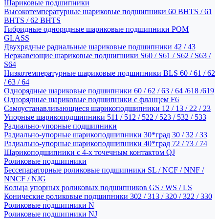
Шариковые подшипники
Высокотемпературные шариковые подшипники 60 BHTS / 61
BHTS / 62 BHTS
Гибридные однорядные шариковые подшипники POM
GLASS
Двухрядные радиальные шариковые подшипники 42 / 43
Нержавеющие шариковые подшипники S60 / S61 / S62 / S63 /
S64
Низкотемпературные шариковые подшипники BLS 60 / 61 / 62
/ 63 / 64
Однорядные шариковые подшипники 60 / 62 / 63 / 64 /618 /619
Однорядные шариковые подшипники с фланцем F6
Самоустанавливающиеся шарикоподшипники 12 / 13 / 22 / 23
Упорные шарикоподшипники 511 / 512 / 522 / 523 / 532 / 533
Радиально-упорные подшипники
Радиально-упорные шарикоподшипники 30*град 30 / 32 / 33
Радиально-упорные шарикоподшипники 40*град 72 / 73 / 74
Шарикоподшипники с 4-х точечным контактом QJ
Роликовые подшипники
Бессепараторные роликовые подшипники SL / NCF / NNF /
NNCF / NJG
Кольца упорных роликовых подшипников GS / WS / LS
Конические роликовые подшипники 302 / 313 / 320 / 322 / 330
Роликовые подшипники N
Роликовые подшипники NJ