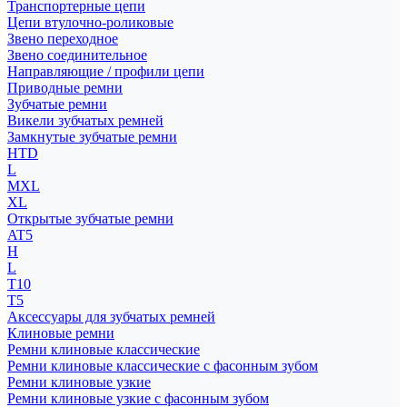
Транспортерные цепи
Цепи втулочно-роликовые
Звено переходное
Звено соединительное
Направляющие / профили цепи
Приводные ремни
Зубчатые ремни
Викели зубчатых ремней
Замкнутые зубчатые ремни
HTD
L
MXL
XL
Открытые зубчатые ремни
AT5
H
L
T10
T5
Аксессуары для зубчатых ремней
Клиновые ремни
Ремни клиновые классические
Ремни клиновые классические с фасонным зубом
Ремни клиновые узкие
Ремни клиновые узкие с фасонным зубом