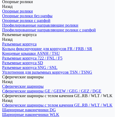
Опорные ролики
Назад
Опорные ролики
Опорные ролики без цапфы
Опорные ролики с цапфой
Профилированные направляющие ролики
Профилированные направляющие ролики с цапфой
Разъемные корпуса
Назад
Разъемные корпуса
Кольца фиксирующие для корпусов FR / FRB / SR
Концевые крышки ASNH / TSU
Разъемные корпуса 722 / FNL / F5
Разъемные корпуса SD
Разъемные корпуса SNG / SNL
Уплотнения для разъемных корпусов TSN / TSNG
Сферические шарниры
Назад
Сферические шарниры
Сферические шарниры GE / GEEW / GEG / GEZ / DGE
Сферические шарниры с телом качения GE..RB / WLT / WLK
Назад
Сферические шарниры с телом качения GE..RB / WLT / WLK
Шарнирные наконечники DG
Шарнирные наконечники WLK