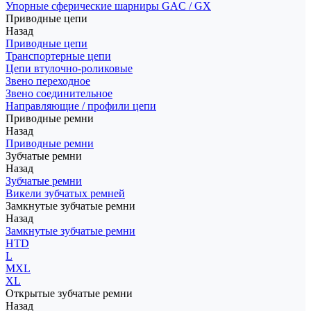
Упорные сферические шарниры GAC / GX
Приводные цепи
Назад
Приводные цепи
Транспортерные цепи
Цепи втулочно-роликовые
Звено переходное
Звено соединительное
Направляющие / профили цепи
Приводные ремни
Назад
Приводные ремни
Зубчатые ремни
Назад
Зубчатые ремни
Викели зубчатых ремней
Замкнутые зубчатые ремни
Назад
Замкнутые зубчатые ремни
HTD
L
MXL
XL
Открытые зубчатые ремни
Назад