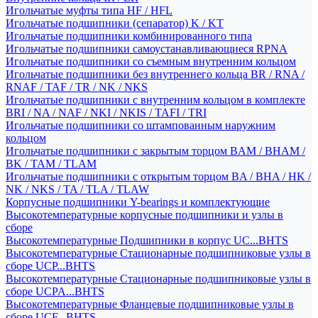
Игольчатые муфты типа HF / HFL
Игольчатые подшипники (сепаратор) K / KT
Игольчатые подшипники комбинированного типа
Игольчатые подшипники самоустанавливающиеся RPNA
Игольчатые подшипники со съемным внутренним кольцом
Игольчатые подшипники без внутреннего кольца BR / RNA /
RNAF / TAF / TR / NK / NKS
Игольчатые подшипники с внутренним кольцом в комплекте
BRI / NA / NAF / NKI / NKIS / TAFI / TRI
Игольчатые подшипники со штампованным наружним
кольцом
Игольчатые подшипники с закрытым торцом BAM / BHAM /
BK / TAM / TLAM
Игольчатые подшипники с открытым торцом BA / BHA / HK /
NK / NKS / TA / TLA / TLAW
Корпусные подшипники Y-bearings и комплектующие
Высокотемпературные корпусные подшипники и узлы в
сборе
Высокотемпературные Подшипники в корпус UC...BHTS
Высокотемпературные Стационарные подшипниковые узлы в
сборе UCP...BHTS
Высокотемпературные Стационарные подшипниковые узлы в
сборе UCPA...BHTS
Высокотемпературные Фланцевые подшипниковые узлы в
сборе UCF...BHTS