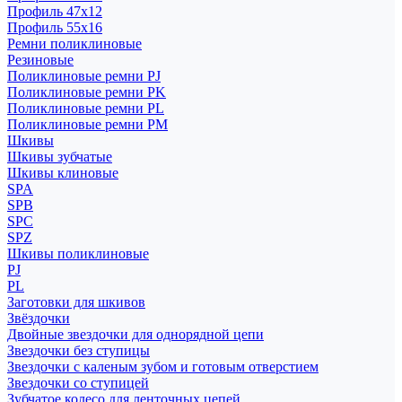
Профиль 47x12
Профиль 55x16
Ремни поликлиновые
Резиновые
Поликлиновые ремни PJ
Поликлиновые ремни PK
Поликлиновые ремни PL
Поликлиновые ремни PM
Шкивы
Шкивы зубчатые
Шкивы клиновые
SPA
SPB
SPC
SPZ
Шкивы поликлиновые
PJ
PL
Заготовки для шкивов
Звёздочки
Двойные звездочки для однорядной цепи
Звездочки без ступицы
Звездочки с каленым зубом и готовым отверстием
Звездочки со ступицей
Зубчатое колесо для ленточных цепей