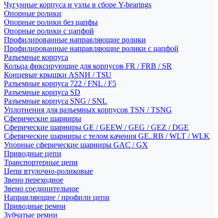
Чугунные корпуса и узлы в сборе Y-bearings
Опорные ролики
Опорные ролики без цапфы
Опорные ролики с цапфой
Профилированные направляющие ролики
Профилированные направляющие ролики с цапфой
Разъемные корпуса
Кольца фиксирующие для корпусов FR / FRB / SR
Концевые крышки ASNH / TSU
Разъемные корпуса 722 / FNL / F5
Разъемные корпуса SD
Разъемные корпуса SNG / SNL
Уплотнения для разъемных корпусов TSN / TSNG
Сферические шарниры
Сферические шарниры GE / GEEW / GEG / GEZ / DGE
Сферические шарниры с телом качения GE..RB / WLT / WLK
Упорные сферические шарниры GAC / GX
Приводные цепи
Транспортерные цепи
Цепи втулочно-роликовые
Звено переходное
Звено соединительное
Направляющие / профили цепи
Приводные ремни
Зубчатые ремни