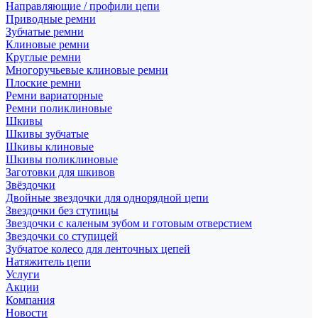
Направляющие / профили цепи
Приводные ремни
Зубчатые ремни
Клиновые ремни
Круглые ремни
Многоручьевые клиновые ремни
Плоские ремни
Ремни вариаторные
Ремни поликлиновые
Шкивы
Шкивы зубчатые
Шкивы клиновые
Шкивы поликлиновые
Заготовки для шкивов
Звёздочки
Двойные звездочки для однорядной цепи
Звездочки без ступицы
Звездочки с каленым зубом и готовым отверстием
Звездочки со ступицей
Зубчатое колесо для ленточных цепей
Натяжитель цепи
Услуги
Акции
Компания
Новости