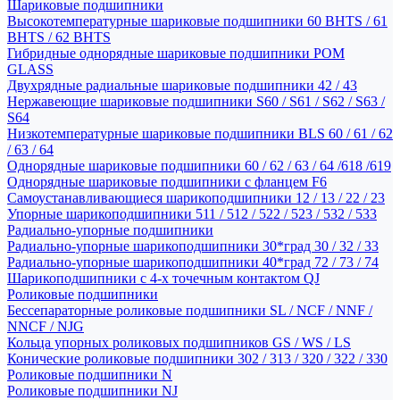
Шариковые подшипники
Высокотемпературные шариковые подшипники 60 BHTS / 61
BHTS / 62 BHTS
Гибридные однорядные шариковые подшипники POM
GLASS
Двухрядные радиальные шариковые подшипники 42 / 43
Нержавеющие шариковые подшипники S60 / S61 / S62 / S63 /
S64
Низкотемпературные шариковые подшипники BLS 60 / 61 / 62
/ 63 / 64
Однорядные шариковые подшипники 60 / 62 / 63 / 64 /618 /619
Однорядные шариковые подшипники с фланцем F6
Самоустанавливающиеся шарикоподшипники 12 / 13 / 22 / 23
Упорные шарикоподшипники 511 / 512 / 522 / 523 / 532 / 533
Радиально-упорные подшипники
Радиально-упорные шарикоподшипники 30*град 30 / 32 / 33
Радиально-упорные шарикоподшипники 40*град 72 / 73 / 74
Шарикоподшипники с 4-х точечным контактом QJ
Роликовые подшипники
Бессепараторные роликовые подшипники SL / NCF / NNF /
NNCF / NJG
Кольца упорных роликовых подшипников GS / WS / LS
Конические роликовые подшипники 302 / 313 / 320 / 322 / 330
Роликовые подшипники N
Роликовые подшипники NJ