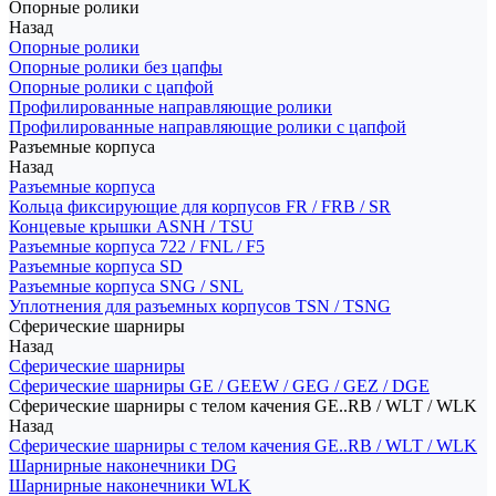
Опорные ролики
Назад
Опорные ролики
Опорные ролики без цапфы
Опорные ролики с цапфой
Профилированные направляющие ролики
Профилированные направляющие ролики с цапфой
Разъемные корпуса
Назад
Разъемные корпуса
Кольца фиксирующие для корпусов FR / FRB / SR
Концевые крышки ASNH / TSU
Разъемные корпуса 722 / FNL / F5
Разъемные корпуса SD
Разъемные корпуса SNG / SNL
Уплотнения для разъемных корпусов TSN / TSNG
Сферические шарниры
Назад
Сферические шарниры
Сферические шарниры GE / GEEW / GEG / GEZ / DGE
Сферические шарниры с телом качения GE..RB / WLT / WLK
Назад
Сферические шарниры с телом качения GE..RB / WLT / WLK
Шарнирные наконечники DG
Шарнирные наконечники WLK