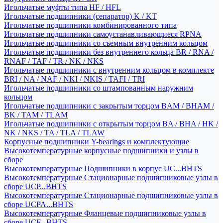
Игольчатые муфты типа HF / HFL
Игольчатые подшипники (сепаратор) K / KT
Игольчатые подшипники комбинированного типа
Игольчатые подшипники самоустанавливающиеся RPNA
Игольчатые подшипники со съемным внутренним кольцом
Игольчатые подшипники без внутреннего кольца BR / RNA /
RNAF / TAF / TR / NK / NKS
Игольчатые подшипники с внутренним кольцом в комплекте
BRI / NA / NAF / NKI / NKIS / TAFI / TRI
Игольчатые подшипники со штампованным наружним
кольцом
Игольчатые подшипники с закрытым торцом BAM / BHAM /
BK / TAM / TLAM
Игольчатые подшипники с открытым торцом BA / BHA / HK /
NK / NKS / TA / TLA / TLAW
Корпусные подшипники Y-bearings и комплектующие
Высокотемпературные корпусные подшипники и узлы в
сборе
Высокотемпературные Подшипники в корпус UC...BHTS
Высокотемпературные Стационарные подшипниковые узлы в
сборе UCP...BHTS
Высокотемпературные Стационарные подшипниковые узлы в
сборе UCPA...BHTS
Высокотемпературные Фланцевые подшипниковые узлы в
сборе UCF...BHTS