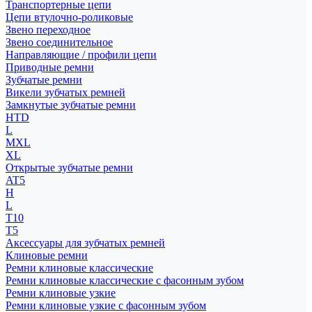
Транспортерные цепи
Цепи втулочно-роликовые
Звено переходное
Звено соединительное
Направляющие / профили цепи
Приводные ремни
Зубчатые ремни
Викели зубчатых ремней
Замкнутые зубчатые ремни
HTD
L
MXL
XL
Открытые зубчатые ремни
AT5
H
L
T10
T5
Аксессуары для зубчатых ремней
Клиновые ремни
Ремни клиновые классические
Ремни клиновые классические с фасонным зубом
Ремни клиновые узкие
Ремни клиновые узкие с фасонным зубом