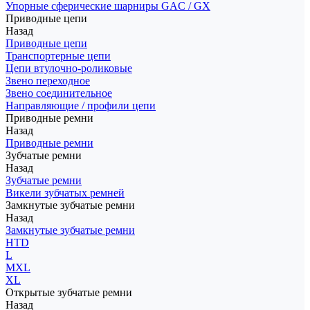
Упорные сферические шарниры GAC / GX
Приводные цепи
Назад
Приводные цепи
Транспортерные цепи
Цепи втулочно-роликовые
Звено переходное
Звено соединительное
Направляющие / профили цепи
Приводные ремни
Назад
Приводные ремни
Зубчатые ремни
Назад
Зубчатые ремни
Викели зубчатых ремней
Замкнутые зубчатые ремни
Назад
Замкнутые зубчатые ремни
HTD
L
MXL
XL
Открытые зубчатые ремни
Назад