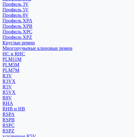
Профиль 3V
Профиль 5V
Профиль 8V
Профиль XPA
Профиль XPB
Профиль XPC
Профиль XPZ
Круглые ремни
Многоручьевые клиновые ремни
HC и RHC
PLM11M
PLM5M
PLM7M
R3V
R3VX
R5V
R5VX
R8V
RHA
RHB и HB
RSPA
RSPB
RSPC
RSPZ
усиленные R5V