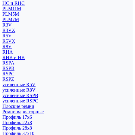
HC и RHC
PLM11M
PLM5M
PLM7M
R3V
R3VX
R5V
R5VX
R8V
RHA
RHB и HB
RSPA
RSPB
RSPC
RSPZ
усиленные R5V
усиленные R8V
усиленные RSPB
усиленные RSPC
Плоские ремни
Ремни вариаторные
Профиль 17x6
Профиль 22x8
Профиль 28x8
Профиль 37x10