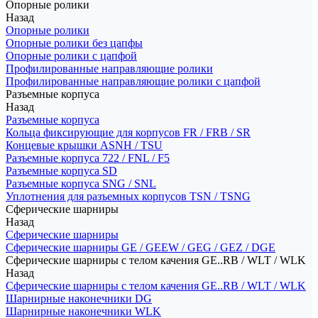
Опорные ролики
Назад
Опорные ролики
Опорные ролики без цапфы
Опорные ролики с цапфой
Профилированные направляющие ролики
Профилированные направляющие ролики с цапфой
Разъемные корпуса
Назад
Разъемные корпуса
Кольца фиксирующие для корпусов FR / FRB / SR
Концевые крышки ASNH / TSU
Разъемные корпуса 722 / FNL / F5
Разъемные корпуса SD
Разъемные корпуса SNG / SNL
Уплотнения для разъемных корпусов TSN / TSNG
Сферические шарниры
Назад
Сферические шарниры
Сферические шарниры GE / GEEW / GEG / GEZ / DGE
Сферические шарниры с телом качения GE..RB / WLT / WLK
Назад
Сферические шарниры с телом качения GE..RB / WLT / WLK
Шарнирные наконечники DG
Шарнирные наконечники WLK