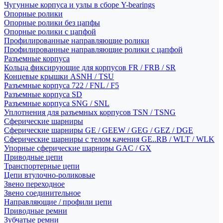
Чугунные корпуса и узлы в сборе Y-bearings
Опорные ролики
Опорные ролики без цапфы
Опорные ролики с цапфой
Профилированные направляющие ролики
Профилированные направляющие ролики с цапфой
Разъемные корпуса
Кольца фиксирующие для корпусов FR / FRB / SR
Концевые крышки ASNH / TSU
Разъемные корпуса 722 / FNL / F5
Разъемные корпуса SD
Разъемные корпуса SNG / SNL
Уплотнения для разъемных корпусов TSN / TSNG
Сферические шарниры
Сферические шарниры GE / GEEW / GEG / GEZ / DGE
Сферические шарниры с телом качения GE..RB / WLT / WLK
Упорные сферические шарниры GAC / GX
Приводные цепи
Транспортерные цепи
Цепи втулочно-роликовые
Звено переходное
Звено соединительное
Направляющие / профили цепи
Приводные ремни
Зубчатые ремни