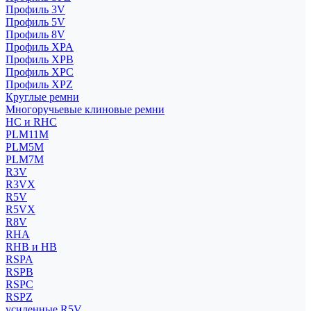
Профиль 3V
Профиль 5V
Профиль 8V
Профиль XPA
Профиль XPB
Профиль XPC
Профиль XPZ
Круглые ремни
Многоручьевые клиновые ремни
HC и RHC
PLM11M
PLM5M
PLM7M
R3V
R3VX
R5V
R5VX
R8V
RHA
RHB и HB
RSPA
RSPB
RSPC
RSPZ
усиленные R5V