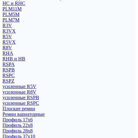
HC и RHC
PLM11M
PLM5M
PLM7M
R3V
R3VX
R5V
R5VX
R8V
RHA
RHB и HB
RSPA
RSPB
RSPC
RSPZ
усиленные R5V
усиленные R8V
усиленные RSPB
усиленные RSPC
Плоские ремни
Ремни вариаторные
Профиль 17x6
Профиль 22x8
Профиль 28x8
Профиль 37x10