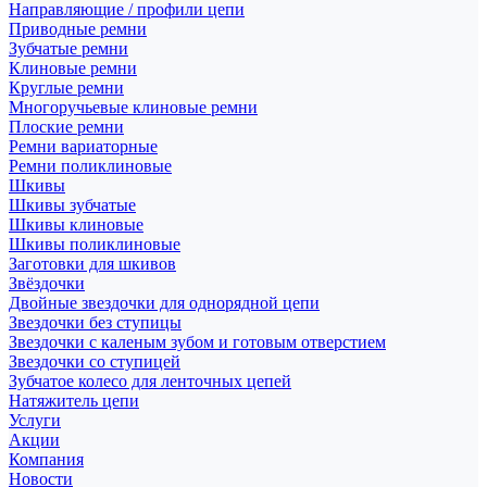
Направляющие / профили цепи
Приводные ремни
Зубчатые ремни
Клиновые ремни
Круглые ремни
Многоручьевые клиновые ремни
Плоские ремни
Ремни вариаторные
Ремни поликлиновые
Шкивы
Шкивы зубчатые
Шкивы клиновые
Шкивы поликлиновые
Заготовки для шкивов
Звёздочки
Двойные звездочки для однорядной цепи
Звездочки без ступицы
Звездочки с каленым зубом и готовым отверстием
Звездочки со ступицей
Зубчатое колесо для ленточных цепей
Натяжитель цепи
Услуги
Акции
Компания
Новости