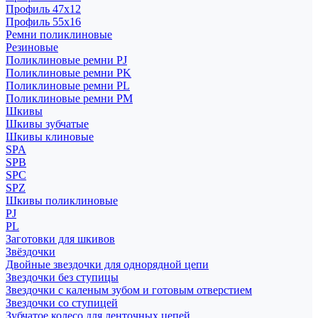
Профиль 47x12
Профиль 55x16
Ремни поликлиновые
Резиновые
Поликлиновые ремни PJ
Поликлиновые ремни PK
Поликлиновые ремни PL
Поликлиновые ремни PM
Шкивы
Шкивы зубчатые
Шкивы клиновые
SPA
SPB
SPC
SPZ
Шкивы поликлиновые
PJ
PL
Заготовки для шкивов
Звёздочки
Двойные звездочки для однорядной цепи
Звездочки без ступицы
Звездочки с каленым зубом и готовым отверстием
Звездочки со ступицей
Зубчатое колесо для ленточных цепей