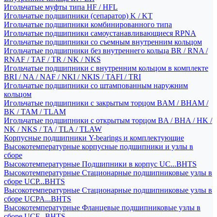
Игольчатые муфты типа HF / HFL
Игольчатые подшипники (сепаратор) K / KT
Игольчатые подшипники комбинированного типа
Игольчатые подшипники самоустанавливающиеся RPNA
Игольчатые подшипники со съемным внутренним кольцом
Игольчатые подшипники без внутреннего кольца BR / RNA /
RNAF / TAF / TR / NK / NKS
Игольчатые подшипники с внутренним кольцом в комплекте
BRI / NA / NAF / NKI / NKIS / TAFI / TRI
Игольчатые подшипники со штампованным наружним
кольцом
Игольчатые подшипники с закрытым торцом BAM / BHAM /
BK / TAM / TLAM
Игольчатые подшипники с открытым торцом BA / BHA / HK /
NK / NKS / TA / TLA / TLAW
Корпусные подшипники Y-bearings и комплектующие
Высокотемпературные корпусные подшипники и узлы в
сборе
Высокотемпературные Подшипники в корпус UC...BHTS
Высокотемпературные Стационарные подшипниковые узлы в
сборе UCP...BHTS
Высокотемпературные Стационарные подшипниковые узлы в
сборе UCPA...BHTS
Высокотемпературные Фланцевые подшипниковые узлы в
сборе UCF...BHTS