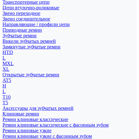
Транспортерные цепи
Цепи втулочно-роликовые
Звено переходное
Звено соединительное
Направляющие / профили цепи
Приводные ремни
Зубчатые ремни
Викели зубчатых ремней
Замкнутые зубчатые ремни
HTD
L
MXL
XL
Открытые зубчатые ремни
AT5
H
L
T10
T5
Аксессуары для зубчатых ремней
Клиновые ремни
Ремни клиновые классические
Ремни клиновые классические с фасонным зубом
Ремни клиновые узкие
Ремни клиновые узкие с фасонным зубом