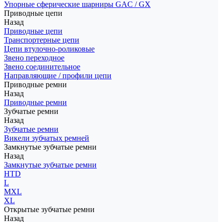
Упорные сферические шарниры GAC / GX
Приводные цепи
Назад
Приводные цепи
Транспортерные цепи
Цепи втулочно-роликовые
Звено переходное
Звено соединительное
Направляющие / профили цепи
Приводные ремни
Назад
Приводные ремни
Зубчатые ремни
Назад
Зубчатые ремни
Викели зубчатых ремней
Замкнутые зубчатые ремни
Назад
Замкнутые зубчатые ремни
HTD
L
MXL
XL
Открытые зубчатые ремни
Назад