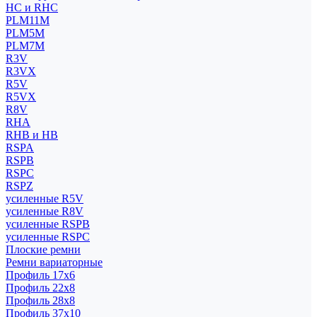
HC и RHC
PLM11M
PLM5M
PLM7M
R3V
R3VX
R5V
R5VX
R8V
RHA
RHB и HB
RSPA
RSPB
RSPC
RSPZ
усиленные R5V
усиленные R8V
усиленные RSPB
усиленные RSPC
Плоские ремни
Ремни вариаторные
Профиль 17x6
Профиль 22x8
Профиль 28x8
Профиль 37x10