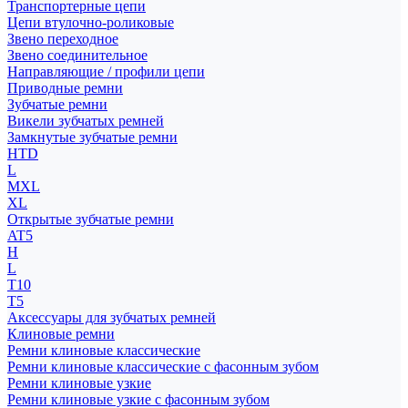
Транспортерные цепи
Цепи втулочно-роликовые
Звено переходное
Звено соединительное
Направляющие / профили цепи
Приводные ремни
Зубчатые ремни
Викели зубчатых ремней
Замкнутые зубчатые ремни
HTD
L
MXL
XL
Открытые зубчатые ремни
AT5
H
L
T10
T5
Аксессуары для зубчатых ремней
Клиновые ремни
Ремни клиновые классические
Ремни клиновые классические с фасонным зубом
Ремни клиновые узкие
Ремни клиновые узкие с фасонным зубом