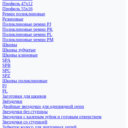
Профиль 47x12
Профиль 55x16
Ремни поликлиновые
Резиновые
Поликлиновые ремни PJ
Поликлиновые ремни PK
Поликлиновые ремни PL
Поликлиновые ремни PM
Шкивы
Шкивы зубчатые
Шкивы клиновые
SPA
SPB
SPC
SPZ
Шкивы поликлиновые
PJ
PL
Заготовки для шкивов
Звёздочки
Двойные звездочки для однорядной цепи
Звездочки без ступицы
Звездочки с каленым зубом и готовым отверстием
Звездочки со ступицей
Зубчатое колесо для ленточных цепей