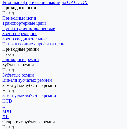
Упорные сферические шарниры GAC / GX
Приводные цепи
Назад
Приводные цепи
Транспортерные цепи
Цепи втулочно-роликовые
Звено переходное
Звено соединительное
Направляющие / профили цепи
Приводные ремни
Назад
Приводные ремни
Зубчатые ремни
Назад
Зубчатые ремни
Викели зубчатых ремней
Замкнутые зубчатые ремни
Назад
Замкнутые зубчатые ремни
HTD
L
MXL
XL
Открытые зубчатые ремни
Назад