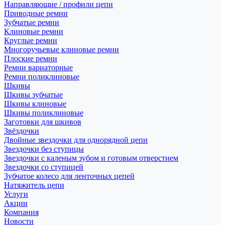
Направляющие / профили цепи
Приводные ремни
Зубчатые ремни
Клиновые ремни
Круглые ремни
Многоручьевые клиновые ремни
Плоские ремни
Ремни вариаторные
Ремни поликлиновые
Шкивы
Шкивы зубчатые
Шкивы клиновые
Шкивы поликлиновые
Заготовки для шкивов
Звёздочки
Двойные звездочки для однорядной цепи
Звездочки без ступицы
Звездочки с каленым зубом и готовым отверстием
Звездочки со ступицей
Зубчатое колесо для ленточных цепей
Натяжитель цепи
Услуги
Акции
Компания
Новости