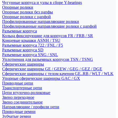
Чугунные корпуса и узлы в сборе Y-bearings
Опорные ролики
Опорные ролики без цапфы
Опорные ролики с цапфой
Профилированные направляющие ролики
Профилированные направляющие ролики с цапфой
Разъемные корпуса
Кольца фиксирующие для корпусов FR / FRB / SR
Концевые крышки ASNH / TSU
Разъемные корпуса 722 / FNL / F5
Разъемные корпуса SD
Разъемные корпуса SNG / SNL
Уплотнения для разъемных корпусов TSN / TSNG
Сферические шарниры
Сферические шарниры GE / GEEW / GEG / GEZ / DGE
Сферические шарниры с телом качения GE..RB / WLT / WLK
Упорные сферические шарниры GAC / GX
Приводные цепи
Транспортерные цепи
Цепи втулочно-роликовые
Звено переходное
Звено соединительное
Направляющие / профили цепи
Приводные ремни
Зубчатые ремни