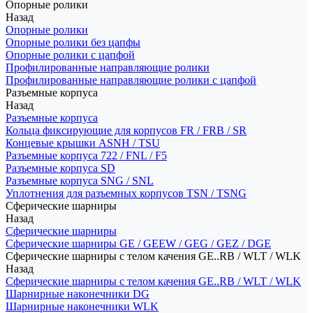
Опорные ролики
Назад
Опорные ролики
Опорные ролики без цапфы
Опорные ролики с цапфой
Профилированные направляющие ролики
Профилированные направляющие ролики с цапфой
Разъемные корпуса
Назад
Разъемные корпуса
Кольца фиксирующие для корпусов FR / FRB / SR
Концевые крышки ASNH / TSU
Разъемные корпуса 722 / FNL / F5
Разъемные корпуса SD
Разъемные корпуса SNG / SNL
Уплотнения для разъемных корпусов TSN / TSNG
Сферические шарниры
Назад
Сферические шарниры
Сферические шарниры GE / GEEW / GEG / GEZ / DGE
Сферические шарниры с телом качения GE..RB / WLT / WLK
Назад
Сферические шарниры с телом качения GE..RB / WLT / WLK
Шарнирные наконечники DG
Шарнирные наконечники WLK