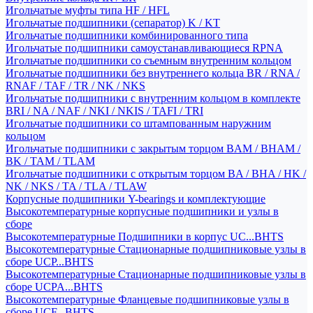
Игольчатые муфты типа HF / HFL
Игольчатые подшипники (сепаратор) K / KT
Игольчатые подшипники комбинированного типа
Игольчатые подшипники самоустанавливающиеся RPNA
Игольчатые подшипники со съемным внутренним кольцом
Игольчатые подшипники без внутреннего кольца BR / RNA /
RNAF / TAF / TR / NK / NKS
Игольчатые подшипники с внутренним кольцом в комплекте
BRI / NA / NAF / NKI / NKIS / TAFI / TRI
Игольчатые подшипники со штампованным наружним
кольцом
Игольчатые подшипники с закрытым торцом BAM / BHAM /
BK / TAM / TLAM
Игольчатые подшипники с открытым торцом BA / BHA / HK /
NK / NKS / TA / TLA / TLAW
Корпусные подшипники Y-bearings и комплектующие
Высокотемпературные корпусные подшипники и узлы в
сборе
Высокотемпературные Подшипники в корпус UC...BHTS
Высокотемпературные Стационарные подшипниковые узлы в
сборе UCP...BHTS
Высокотемпературные Стационарные подшипниковые узлы в
сборе UCPA...BHTS
Высокотемпературные Фланцевые подшипниковые узлы в
сборе UCF...BHTS