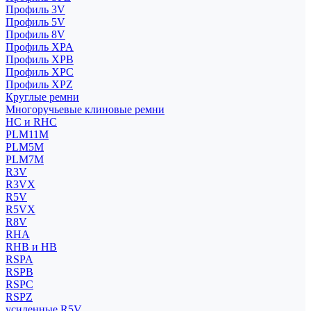
Профиль 3V
Профиль 5V
Профиль 8V
Профиль XPA
Профиль XPB
Профиль XPC
Профиль XPZ
Круглые ремни
Многоручьевые клиновые ремни
HC и RHC
PLM11M
PLM5M
PLM7M
R3V
R3VX
R5V
R5VX
R8V
RHA
RHB и HB
RSPA
RSPB
RSPC
RSPZ
усиленные R5V