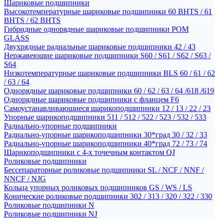
Шариковые подшипники
Высокотемпературные шариковые подшипники 60 BHTS / 61
BHTS / 62 BHTS
Гибридные однорядные шариковые подшипники POM
GLASS
Двухрядные радиальные шариковые подшипники 42 / 43
Нержавеющие шариковые подшипники S60 / S61 / S62 / S63 /
S64
Низкотемпературные шариковые подшипники BLS 60 / 61 / 62
/ 63 / 64
Однорядные шариковые подшипники 60 / 62 / 63 / 64 /618 /619
Однорядные шариковые подшипники с фланцем F6
Самоустанавливающиеся шарикоподшипники 12 / 13 / 22 / 23
Упорные шарикоподшипники 511 / 512 / 522 / 523 / 532 / 533
Радиально-упорные подшипники
Радиально-упорные шарикоподшипники 30*град 30 / 32 / 33
Радиально-упорные шарикоподшипники 40*град 72 / 73 / 74
Шарикоподшипники с 4-х точечным контактом QJ
Роликовые подшипники
Бессепараторные роликовые подшипники SL / NCF / NNF /
NNCF / NJG
Кольца упорных роликовых подшипников GS / WS / LS
Конические роликовые подшипники 302 / 313 / 320 / 322 / 330
Роликовые подшипники N
Роликовые подшипники NJ